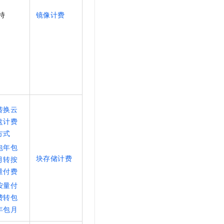
持
镜像计费
转换云
盘计费
方式
包年包
块存储计费
月转按
量付费
按量付
费转包
年包月