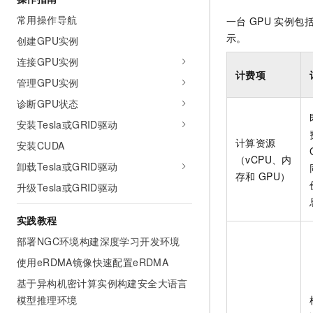
常用操作导航
一台
GPU
实例包括
示。
创建GPU实例
连接GPU实例
计费项
管理GPU实例
诊断GPU状态
安装Tesla或GRID驱动
计算资源
安装CUDA
（vCPU、内
卸载Tesla或GRID驱动
存和
GPU）
升级Tesla或GRID驱动
实践教程
部署NGC环境构建深度学习开发环境
使用eRDMA镜像快速配置eRDMA
基于异构机密计算实例构建安全大语言
模型推理环境