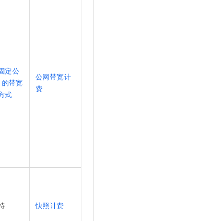
固定公
公网带宽计
的带宽
费
方式
持
快照计费