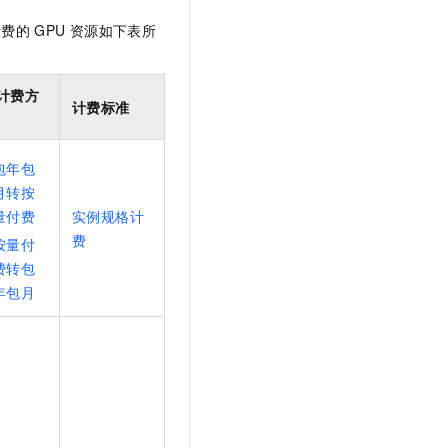
计费的
GPU
资源如下表所
计费方
计费标准
包年包
月转按
量付费
实例规格计
费
按量付
费转包
年包月