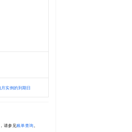
包月实例的到期日
，请参见
账单查询
。