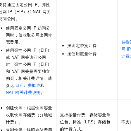
支持通过固定公网
IP、弹性
公网
IP（EIP）和
NAT
网关
访问公网。
使用固定公网
IP
访问公
网时，仅收取公网出网带
宽费用。
转换
按固定带宽计费
网
IP
使用弹性公网
IP（EIP）
按使用流量计费
计费
或
NAT
网关访问公网
时，弹性公网
IP（EIP）
和
NAT
网关是需要独立
购买，相关计费详情，请
参见
EIP
计费概述
和
NAT
网关计费说明
。
创建快照：根据快照容量
收取快照存储费（分地域
支持按量付费、存储容量单
计费）。
位包、
标准（LRS）存储包
不支
的计费方式。
复制快照：快照存储费用