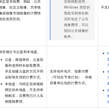
决定是否收费。例如，公共
实例搭配使用，
镜像、自定义镜像、共享镜
Windows
类型的
不支
像或镜像市场镜像的计费情
预留实例券在购
况也有所区别。
买时包含了公共
镜像费用，可以
抵扣公共镜像的
账单。
块存储分为云盘和本地盘。
云盘：根据单价、云盘容
量和使用时长收取费用，
并且创建云盘的方式不同
支持包年包月、按量付费
会影响支持的计费方式。
（可结合节省计划）、存储
容量单位包的计费方式。
本地盘：与特定实例规格
绑定的本地盘，不支持单
独购买，且费用已计入实
例规格费用。