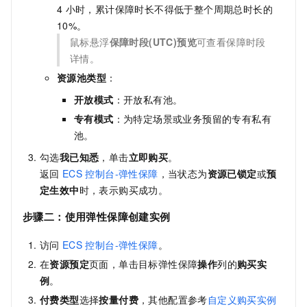
4
小时，累计保障时长不得低于整个周期总时长的
10%。
鼠标悬浮
保障时段(UTC)预览
可查看保障时段
详情。
资源池类型
：
开放模式
：开放私有池。
专有模式
：为特定场景或业务预留的专有私有
池。
勾选
我已知悉
，单击
立即购买
。
返回
ECS
控制台-弹性保障
，当状态为
资源已锁定
或
预
定生效中
时，表示购买成功。
步骤二：使用弹性保障创建实例
访问
ECS
控制台-弹性保障
。
在
资源预定
页面，单击目标弹性保障
操作
列的
购买实
例
。
付费类型
选择
按量付费
，其他配置参考
自定义购买实例