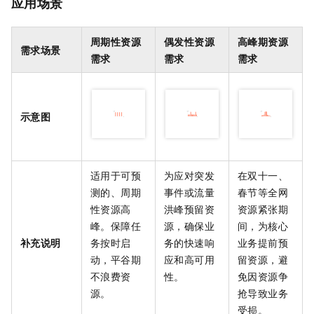
应用场景
周期性资源
偶发性资源
高峰期资源
需求场景
需求
需求
需求
示意图
适用于可预
为应对突发
在双十一、
测的、周期
事件或流量
春节等全网
性资源高
洪峰预留资
资源紧张期
峰。保障任
源，确保业
间，为核心
补充说明
务按时启
务的快速响
业务提前预
动，平谷期
应和高可用
留资源，避
不浪费资
性。
免因资源争
源。
抢导致业务
受损。