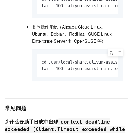
tail -100f aliyun_assist_main.log
其他操作系统（Alibaba Cloud Linux、
Ubuntu、Debian、RedHat、SUSE Linux
Enterprise Server
和
OpenSUSE
等）：
cd /usr/local/share/aliyun-assist/<vers
tail -100f aliyun_assist_main.log
常见问题
为什么云助手日志中出现
context deadline
exceeded (Client.Timeout exceeded while