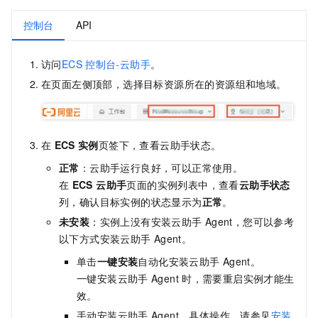
控制台
API
访问
ECS
控制台-云助手
。
在页面左侧顶部，选择目标资源所在的资源组和地域。
在
ECS
实例
页签下，查看云助手状态。
正常
：云助手运行良好，可以正常使用。
在
ECS 云助手
页面的实例列表中，查看
云助手状态
列，确认目标实例的状态显示为
正常
。
未安装
：实例上没有安装
云助手
Agent
，您可以参考
以下方式安装
云助手
Agent
。
单击
一键安装
自动化安装
云助手
Agent
。
一键安装
云助手
Agent
时，需要重启实例才能生
效。
手动安装
云助手
Agent
，具体操作，请参见
安装