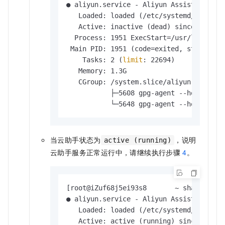
● aliyun.service - Aliyun Assist

   Loaded: loaded (/etc/systemd/system/
   Active: inactive (dead) since Mon 202
  Process: 1951 ExecStart=/usr/local/sh
 Main PID: 1951 (code=exited, status=0/S
    Tasks: 2 (
limit
: 22694)

   Memory: 1.3G

   CGroup: /system.slice/aliyun.service

           ├─5608 gpg-agent --homedir /
           └─5648 gpg-agent --homedir /
当云助手状态为
，说明
active (running)
云助手服务正常运行中，请继续执行步骤
4
。
[root@iZuf68j5ei93s8       ~ share]
# sy
● aliyun.service - Aliyun Assist

   Loaded: loaded (/etc/systemd/system/
   Active: active (running) since Mon 20