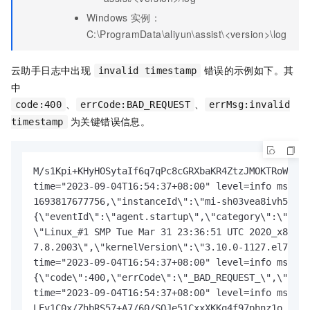
Windows
实例：
C:\ProgramData\aliyun\assist\<version>\log
云助手日志中出现
错误的示例如下。其
invalid timestamp
中
、
、
code:400
errCode:BAD_REQUEST
errMsg:invalid
为关键错误信息。
timestamp
M/s1Kpi+KHyHOSytaIf6q7qPc8cGRXbaKR4ZtzJMOKTRoW1V1Y
time="2023-09-04T16:54:37+08:00" level=info msg="h
1693817677756,\"instanceId\":\"mi-sh03vea8ivh50qo\
{\"eventId\":\"agent.startup\",\"category\":\"STAR
\"Linux_#1 SMP Tue Mar 31 23:36:51 UTC 2020_x86_64
7.8.2003\",\"kernelVersion\":\"3.10.0-1127.el7.x86
time="2023-09-04T16:54:37+08:00" level=info msg="h
{\"code\":400,\"errCode\":\"_BAD_REQUEST_\",\"errM
time="2023-09-04T16:54:37+08:00" level=info msg="m
LEv1C0x/ZhbRS57+A7/60/SOJe51CxxXKKq4f97phnz1o FBwC