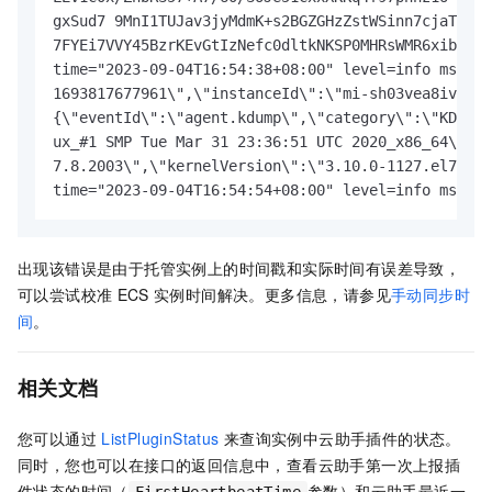
gxSud7 9MnI1TUJav3jyMdmK+s2BGZGHzZstWSinn7cjaTj fA
7FYEi7VVY45BzrKEvGtIzNefc0dltkNKSP0MHRsWMR6xibFWDe
time="2023-09-04T16:54:38+08:00" level=info msg="h
1693817677961\",\"instanceId\":\"mi-sh03vea8ivh50q
{\"eventId\":\"agent.kdump\",\"category\":\"KDUMP\
ux_#1 SMP Tue Mar 31 23:36:51 UTC 2020_x86_64\",\"
7.8.2003\",\"kernelVersion\":\"3.10.0-1127.el7.x86
time="2023-09-04T16:54:54+08:00" level=info msg="S
出现该错误是由于托管实例上的时间戳和实际时间有误差导致，
可以尝试校准
ECS
实例时间解决。更多信息，请参见
手动同步时
间
。
相关文档
您可以通过
ListPluginStatus
来查询实例中云助手插件的状态。
同时，您也可以在接口的返回信息中，查看云助手第一次上报插
件状态的时间（
参数）和云助手最近一
FirstHeartbeatTime