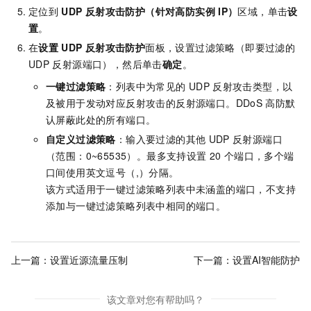
定位到
UDP
反射攻击防护（针对高防实例
IP）
区域，单击
设
置
。
在
设置
UDP
反射攻击防护
面板，设置过滤策略（即要过滤的
UDP
反射源端口），然后单击
确定
。
一键过滤策略
：列表中为常见的
UDP
反射攻击类型，以
及被用于发动对应反射攻击的反射源端口。DDoS
高防默
认屏蔽此处的所有端口。
自定义过滤策略
：输入要过滤的其他
UDP
反射源端口
（范围：0~65535）。最多支持设置
20
个端口，多个端
口间使用英文逗号（,）分隔。
该方式适用于一键过滤策略列表中未涵盖的端口，不支持
添加与一键过滤策略列表中相同的端口。
上一篇：
设置近源流量压制
下一篇：
设置AI智能防护
该文章对您有帮助吗？