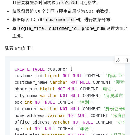
且需要将登录时间转换为
日期格式。
%Y%m%d
仅保留最近
30
个分区（即生命周期为
30）的数据。
根据顾客
ID（即
列）进行数据分布。
customer_id
将
设置为组合
login_time, customer_id, phone_num
主键。
建表语句如下：
CREATE
TABLE
 customer (

customer_id 
bigint
NOT
NULL
 COMMENT 
'顾客ID'
,

customer_name 
varchar
NOT
NULL
 COMMENT 
'顾客姓名
phone_num 
bigint
NOT
NULL
 COMMENT 
'电话'
,

city_name 
varchar
NOT
NULL
 COMMENT 
'所属城市'
,

sex 
int
NOT
NULL
 COMMENT 
'性别'
,

id_number 
varchar
NOT
NULL
 COMMENT 
'身份证号码'
,

home_address 
varchar
NOT
NULL
 COMMENT 
'家庭住址'
,
office_address 
varchar
NOT
NULL
 COMMENT 
'办公地址
age 
int
NOT
NULL
 COMMENT 
'年龄'
,
