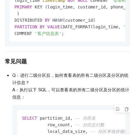
login_time 
timestamp
NOT
NULL
 COMMENT 
'登录时间'
PRIMARY
 KEY (login_time, customer_id, phone_num)
 )

DISTRIBUTED 
BY
PARTITION
BY
VALUE
(DATE_FORMAT(login_time, 
'%Y%
COMMENT 
'客户信息表'
;
常见问题
Q：进行二级分区后，如何查看表的所有二级分区及分区的统
计信息？
A：执行以下
SQL，可以查看表的所有二级分区及分区的统计
信息：
SELECT
 partition_id, 
-- 分区名
          row_count, 
-- 分区总行数
          local_data_size, 
-- 分区本地存储所占