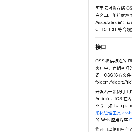
阿里云对象存储
O
白名单、细粒度权限
Associates
审计认
CFTC 1.31
等合规
接口
OSS
提供标准的
R
夹）中，存储空间
识。OSS
没有文件
folder1/folder
开发者一般使用工
Android、iOS
在内
命令，如
ls、cp、c
形化管理工具
ossb
的
Web
应用程序
您还可以使用事件