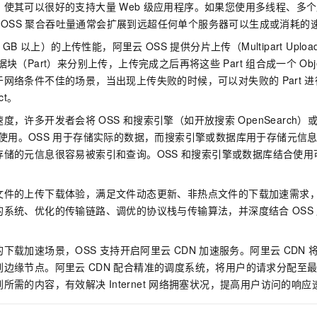
，使其可以很好的支持大量
Web
级应用程序。如果您使用多线程、多个
OSS
聚合吞吐量通常会扩展到远超任何单个服务器可以生成或消耗的
 GB
以上）的上传性能，阿里云
OSS
提供分片上传（Multipart Up
据块（Part）来分别上传，上传完成之后再将这些
Part
组合成一个
Obj
于网络条件不佳的场景，当出现上传失败的时候，可以对失败的
Part
进
ct。
速度，许多开发者会将
OSS
和搜索引擎（如开放搜索
OpenSearc
使用。OSS
用于存储实际的数据，而搜索引擎或数据库用于存储元信
存储的元信息很容易被索引和查询。OSS
和搜索引擎或数据库结合使用
文件的上传下载体验，满足文件动态更新、非热点文件的下载加速需求，
的系统、优化的传输链路、调优的协议栈与传输算法，并深度结合
OSS
。
下载加速场景，OSS
支持开启阿里云
CDN
加速服务。阿里云
CDN
到边缘节点。阿里云
CDN
配合精准的调度系统，将用户的请求分配至
到所需的内容，有效解决
Internet
网络拥塞状况，提高用户访问的响应