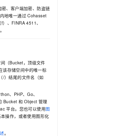
服务端加密、客户端加密、防盗链
内地唯一通过
Cohasset
4（f）、FINRA 4511、
。
间（Bucket，顶级文件
文件在该存储空间中的唯一标
（/）结尾的文件名（如
ython、PHP、Go、
的
Bucket
和
Object
管理
ac
平台。您也可以使用
图
基本操作，或者使用图形化
述
。