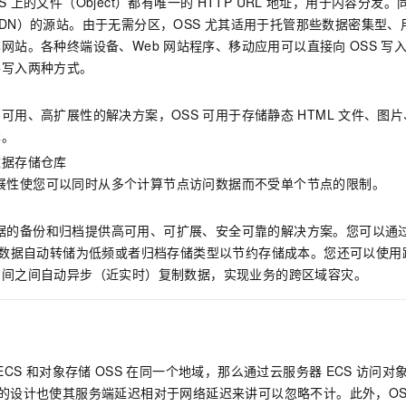
S
上的文件（Object）都有唯一的
HTTP URL
地址，用于内容分发。同
DN）的源站。由于无需分区，OSS
尤其适用于托管那些数据密集型、
网站。各种终端设备、Web
网站程序、移动应用可以直接向
OSS
写入
件写入两种方式。
可用、高扩展性的解决方案，OSS
可用于存储静态
HTML
文件、图片、视
本。
数据存储仓库
展性使您可以同时从多个计算节点访问数据而不受单个节点的限制。
档
据的备份和归档提供高可用、可扩展、安全可靠的解决方案。您可以通
数据自动转储为低频或者归档存储类型以节约存储成本。您还可以使用
空间之间自动异步（近实时）复制数据，实现业务的跨区域容灾。
ECS
和对象存储
OSS
在同一个地域，那么通过云服务器
ECS
访问对
的设计也使其服务端延迟相对于网络延迟来讲可以忽略不计。此外，OS