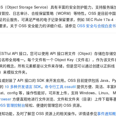
SS（Object Storage Service）具有丰富的安全防护能力，支持
管控、日志审计、合规保留策略（WORM）等特性。OSS
是目前中国
证的云服务，可满足严格的电子记录保留要求，例如
SEC Rule 17a-
要求。关于
OSS
安全能力的详细介绍，请参见
OSS
安全与合规白皮书
ESTful API
接口，您可以使用
API
接口将文件（Object）存储在存储空
的名称全局唯一。每个文件有一个
Object Key（文件名），作为该
夹的概念，所有元素都是以文件来存储，但是您可以通过创建以正斜线
2/file）来模拟文件夹。
具或封装了
API
接口的
SDK
来开发应用。OSS
目前提供包括
Java、P
的
10
多种开发语言
SDK
。
命令行工具
ossutil
提供方便、简洁、丰富
at、config
等，操作性能好，可并发上传，支持
Windows、Linux、 M
rowser
方便直观地进行文件浏览、文件和文件夹（目录）上传下载等
OSS
管理控制台
轻松、便捷的管理您的
OSS
资源。
通知功能，及时了解您
OSS
资源上的相关操作。详情请参见
事件通知概