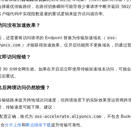
选择最优传输路径，在路径切换瞬间可能导致少量请求中断并返回
502
客户端代码中实现指数退避的重试逻辑来提升访问成功率。
访问没有加速效果？
后，还需要将访问请求的
Endpoint
替换为传输加速域名（
oss-
）才能获得加速效果。仅开启功能而不更换域名，仍通过
yuncs.com
立即访问报错？
需
30
分钟全网生效。如果在开启后立即使用传输加速域名访问，可能
间后重试。
名后跨境访问仍然较慢？
传输链路来提升跨地域访问速度，但跨境场景下的实际效果受运营商跨
时，传输速度可能下降。建议：
配置正确，格式为
，不包含
Buck
oss-accelerate.aliyuncs.com
结合
分片上传
和
断点续传下载
提升传输可靠性。