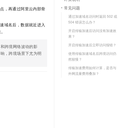
常见问题
入点，再通过阿里云内部骨
通过加速域名访问时返回 502 或
504 错误怎么办？
加速域名后，数据就近进入
开启传输加速后访问没有加速效
性。
果？
开启传输加速后立即访问报错？
网和跨境网络波动的影
影响，跨境场景下尤为明
使用传输加速域名后跨境访问仍
然较慢？
传输加速费用如何计算，是否与
外网流量费用叠加？