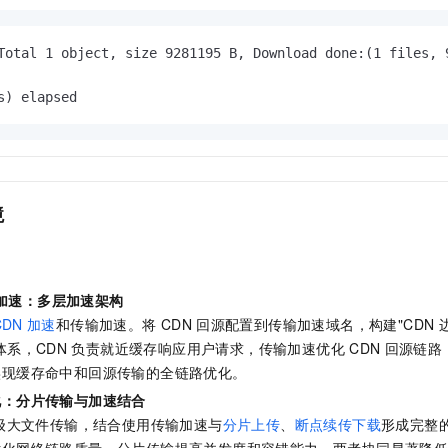
Total 1 object, size 9281195 B, Download done:(1 files, 9
s) elapsed
境
加速：多层加速架构
CDN
加速
和传输加速。将
CDN
回源配置到传输加速域名，构建"CDN
体系，CDN
负责就近缓存响应用户请求，传输加速优化
CDN
回源链路
实现缓存命中和回源传输的全链路优化。
化：分片传输与加速结合
级大文件传输，结合使用传输加速与
分片上传
、
断点续传下载
形成完整
优化网络链路质量，分片传输提高并发度和容错能力，两者协同显著降