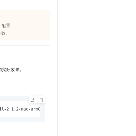
t
配置
失败。
的实际效果。
il-2.1.2-mac-arm64.zip -e oss-cn-hangzhou.aliyuncs.com