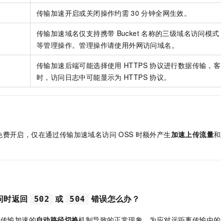
传输加速开启或关闭操作约需
30
分钟全网生效。
传输加速域名仅支持携带
Bucket
名称的三级域名访问模式
等管理操作。管理操作请使用外网访问域名。
传输加速后端可能选择使用
HTTPS
协议进行数据传输，客
时，访问日志中可能显示为
HTTPS
协议。
免费开启，仅在通过传输加速域名访问
OSS
时额外产生
加速上传流量
和
问时返回
或
错误怎么办？
502
504
传输加速的
自动路径切换
机制导致的正常现象。为应对远距离传输中的