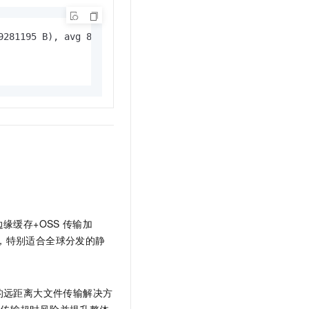
281195 B), avg 8.733 MiB/s

边缘缓存+OSS
传输加
，特别适合全球分发的静
的远距离大文件传输解决方
低传输超时风险并提升整体