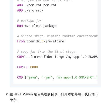
# add pom.xml and source code
ADD
 ./pom.xml pom.xml
ADD
 ./src src/
# package jar
RUN
 mvn clean package
# Second stage: minimal runtime environment
From
 openjdk:
8
-jre-alpine

# copy jar from the first stage
COPY
 --from=builder target/my-app-1.0-SNAPSHOT
EXPOSE
8080
CMD
 [
"java"
, 
"-jar"
, 
"my-app-1.0-SNAPSHOT.jar"
在
Java Maven
项目所在的目录下打开本地终端，执行如下
命令。