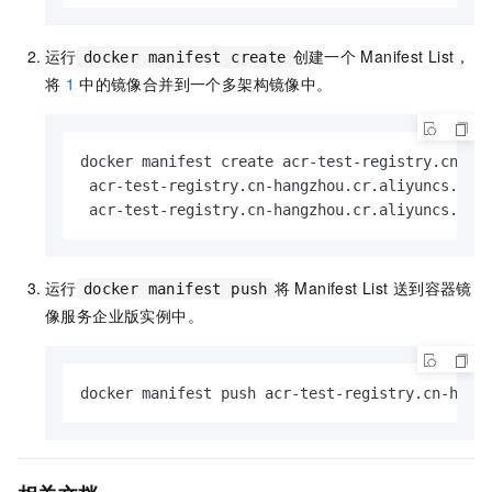
运行
创建一个
Manifest List，
docker manifest create
将
1
中的镜像合并到一个多架构镜像中。
docker manifest create acr-test-registry.cn-han
 acr-test-registry.cn-hangzhou.cr.aliyuncs.com/
 acr-test-registry.cn-hangzhou.cr.aliyuncs.com
运行
将
Manifest List
送到容器镜
docker manifest push
像服务企业版实例中。
docker manifest push acr-test-registry.cn-hang