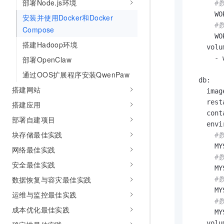
部署Node.js环境
#
      WO
安装并使用Docker和Docker
#
Compose
      WO
搭建Hadoop环境
    volum
      - 
部署OpenClaw
通过OOS扩展程序安装QwenPaw
  db:

搭建网站
    imag
    rest
搭建应用
    cont
部署自建项目
    envi
块存储最佳实践
#
      MY
网络最佳实践
#
安全最佳实践
      MY
数据恢复与容灾最佳实践
#
      MY
运维与监控最佳实践
#
成本优化最佳实践
      MY
    volum