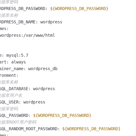
数据库密码
RDPRESS_DB_PASSWORD: 
${WORDPRESS_DB_PASSWORD}
数据库名称
RDPRESS_DB_NAME: wordpress

es:

wordpress:/var/www/html

e: mysql:5.7

art: always

ainer_name: wordpress_db

ronment:

数据库名称
SQL_DATABASE: wordpress

数据库用户名
SQL_USER: wordpress

数据库密码
SQL_PASSWORD: 
${WORDPRESS_DB_PASSWORD}
数据库ROOT用户密码
SQL_RANDOM_ROOT_PASSWORD: 
${WORDPRESS_DB_PASSWORD}
es:
