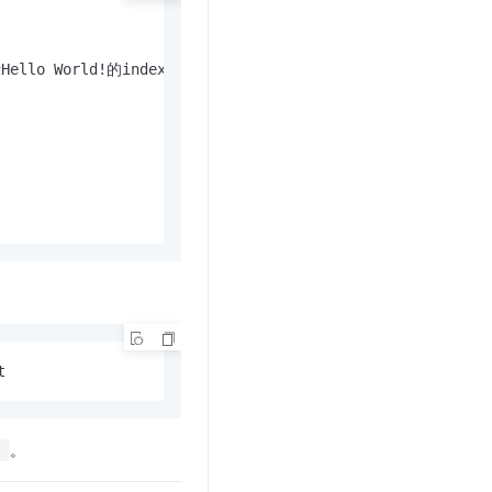
lo World!的index.html文件。
t
。
!