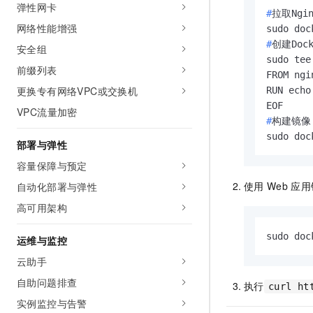
弹性网卡
#
拉取Ngi
网络性能增强
#
创建Doc
安全组
sudo tee
前缀列表
FROM ngi
更换专有网络VPC或交换机
RUN echo
VPC流量加密
#
构建镜像，
sudo doc
部署与弹性
容量保障与预定
使用
Web
应用
自动化部署与弹性
高可用架构
sudo doc
运维与监控
云助手
自助问题排查
执行
curl ht
实例监控与告警