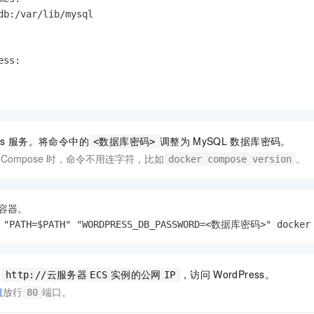
db:/var/lib/mysql

ss:

s
服务。将命令中的
调整为
MySQL
数据库密码。
<数据库密码>
 Compose
时，命令不用连字符，比如
。
docker compose version
容器。
 "PATH=$PATH" "WORDPRESS_DB_PASSWORD=<数据库密码>" docker 
入
，访问
WordPress。
http://云服务器
ECS
实例的公网
IP
组
放行
端口。
80