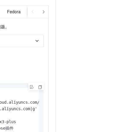
Fedora
Anolis OS
Alibaba Cloud Linux 2
CentOS 7.x
问题。
oud.aliyuncs.com/docker-ce/linux/centos/docker-ce.repo

ose插件