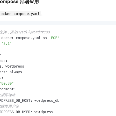
Compose
部署应用
。
docker-compose.yaml
件，添加Mysql与WordPress
 docker-compose.yaml <<-
'EOF'
 
'3.1'


ss:

e: wordpress

art: always

:

"80:80"
ronment:

数据库地址
RDPRESS_DB_HOST: wordpress_db

数据库用户名
RDPRESS_DB_USER: wordpress
