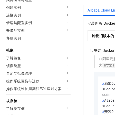
创建实例
Alibaba Cloud Li
连接实例
管理与配置实例
安装新版
Docke
升降配实例
卸载旧版本的
释放实例
镜像
安装
Docker
了解镜像
非阿里云
为
镜像类型
https
自定义镜像管理
操作系统更换与迁移
#
添加D
操作系统维护周期和EOL应对方案
sudo w
块存储
#
Alib
了解块存储
#
安装Do