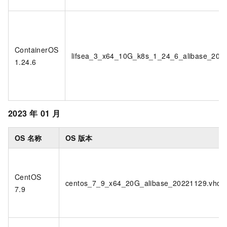
ContainerOS
lifsea_3_x64_10G_k8s_1_24_6_alibase_202
1.24.6
2023
年
01
月
OS
名称
OS
版本
CentOS
centos_7_9_x64_20G_alibase_20221129.vhd
7.9