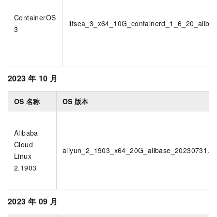
ContainerOS
lifsea_3_x64_10G_containerd_1_6_20_aliba
3
2023
年
10
月
OS
名称
OS
版本
Alibaba
Cloud
aliyun_2_1903_x64_20G_alibase_20230731.v
Linux
2.1903
2023
年
09
月