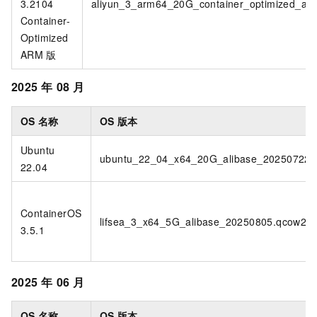
3.2104
aliyun_3_arm64_20G_container_optimized_al
Container-
Optimized
ARM
版
2025
年
08
月
OS
名称
OS
版本
Ubuntu
ubuntu_22_04_x64_20G_alibase_20250722.
22.04
ContainerOS
lifsea_3_x64_5G_alibase_20250805.qcow2
3.5.1
2025
年
06
月
OS
名称
OS
版本