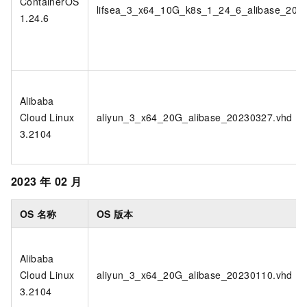
ContainerOS
lifsea_3_x64_10G_k8s_1_24_6_alibase_202
1.24.6
Alibaba
Cloud Linux
aliyun_3_x64_20G_alibase_20230327.vhd
3.2104
2023
年
02
月
OS
名称
OS
版本
Alibaba
Cloud Linux
aliyun_3_x64_20G_alibase_20230110.vhd
3.2104