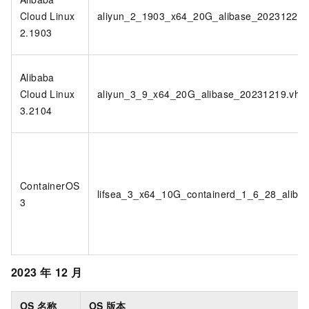
Cloud Linux
aliyun_2_1903_x64_20G_alibase_20231221.
2.1903
Alibaba
Cloud Linux
aliyun_3_9_x64_20G_alibase_20231219.vhd
3.2104
ContainerOS
lifsea_3_x64_10G_containerd_1_6_28_aliba
3
2023
年
12
月
OS
名称
OS
版本