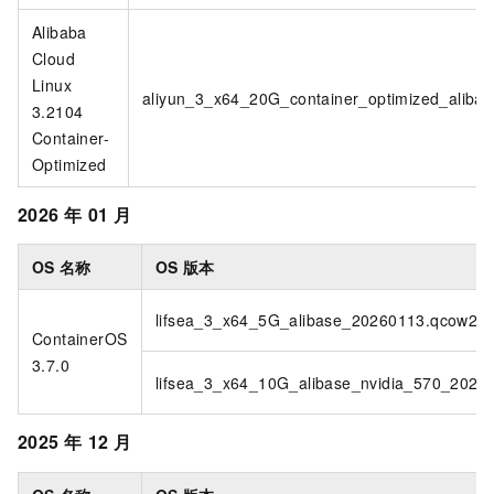
Alibaba
Cloud
Linux
aliyun_3_x64_20G_container_optimized_aliba
3.2104
Container-
Optimized
2026
年
01
月
OS
名称
OS
版本
lifsea_3_x64_5G_alibase_20260113.qcow2
ContainerOS
3.7.0
lifsea_3_x64_10G_alibase_nvidia_570_2026
2025
年
12
月