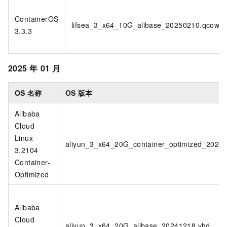
ContainerOS
lifsea_3_x64_10G_alibase_20250210.qcow2
3.3.3
2025
年
01
月
OS
名称
OS
版本
Alibaba
Cloud
Linux
aliyun_3_x64_20G_container_optimized_2024
3.2104
Container-
Optimized
Alibaba
Cloud
aliyun_3_x64_20G_alibase_20241218.vhd