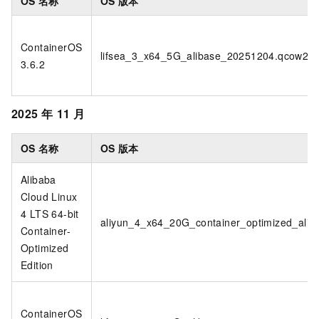
OS
名称
OS
版本
ContainerOS
lifsea_3_x64_5G_alibase_20251204.qcow2
3.6.2
2025
年
11
月
OS
名称
OS
版本
Alibaba
Cloud Linux
4 LTS 64-bit
aliyun_4_x64_20G_container_optimized_ali
Container-
Optimized
Edition
ContainerOS