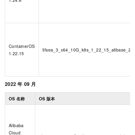
1.24.6
ContainerOS
lifsea_3_x64_10G_k8s_1_22_15_alibase_20
1.22.15
2022
年
09
月
OS
名称
OS
版本
Alibaba
Cloud