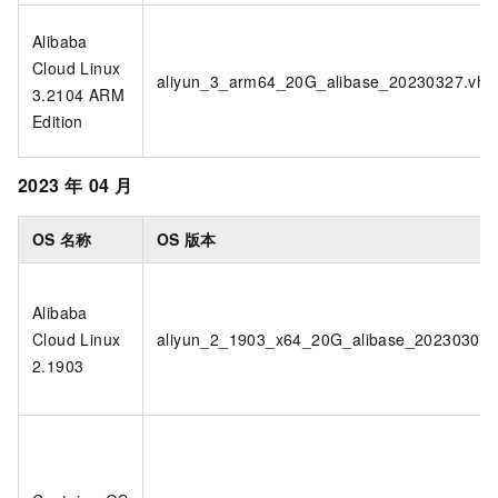
Alibaba
Cloud Linux
aliyun_3_arm64_20G_alibase_20230327.vhd
3.2104 ARM
Edition
2023
年
04
月
OS
名称
OS
版本
Alibaba
Cloud Linux
aliyun_2_1903_x64_20G_alibase_20230308.
2.1903