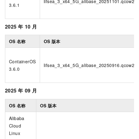
lifsea_3_x64_5G_alibase_20251101.qcow2
3.6.1
2025
年
10
月
OS
名称
OS
版本
ContainerOS
lifsea_3_x64_5G_alibase_20250916.qcow2
3.6.0
2025
年
09
月
OS
名称
OS
版本
Alibaba
Cloud
Linux