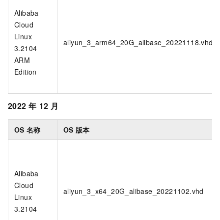
Alibaba
Cloud
Linux
aliyun_3_arm64_20G_alibase_20221118.vhd
3.2104
ARM
Edition
2022
年
12
月
OS
名称
OS
版本
Alibaba
Cloud
aliyun_3_x64_20G_alibase_20221102.vhd
Linux
3.2104