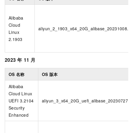
Alibaba
Cloud
aliyun_2_1903_x64_20G_alibase_20231008.v
Linux
2.1903
2023
年
11
月
OS
名称
OS
版本
Alibaba
Cloud Linux
UEFI 3.2104
aliyun_3_x64_20G_uefi_alibase_20230727.v
Security
Enhanced