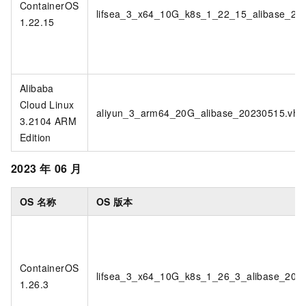
ContainerOS
lifsea_3_x64_10G_k8s_1_22_15_alibase_20
1.22.15
Alibaba
Cloud Linux
aliyun_3_arm64_20G_alibase_20230515.vhd
3.2104 ARM
Edition
2023
年
06
月
OS
名称
OS
版本
ContainerOS
lifsea_3_x64_10G_k8s_1_26_3_alibase_202
1.26.3