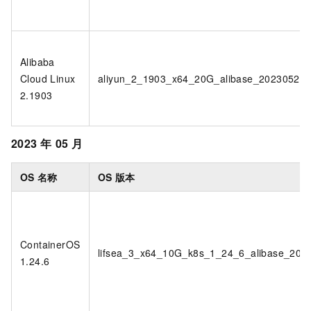
Alibaba
Cloud Linux
aliyun_2_1903_x64_20G_alibase_20230522.
2.1903
2023
年
05
月
OS
名称
OS
版本
ContainerOS
lifsea_3_x64_10G_k8s_1_24_6_alibase_202
1.24.6