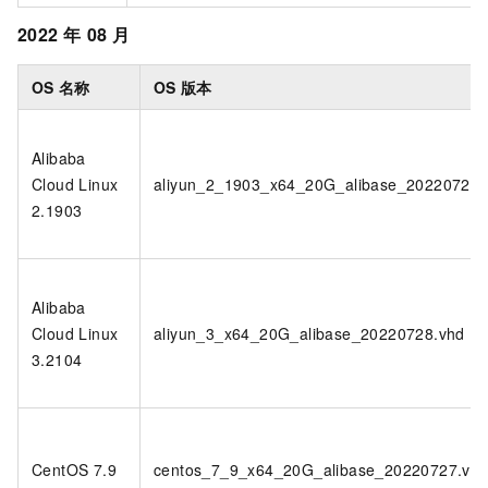
2022
年
08
月
OS
名称
OS
版本
Alibaba
Cloud Linux
aliyun_2_1903_x64_20G_alibase_20220727.
2.1903
Alibaba
Cloud Linux
aliyun_3_x64_20G_alibase_20220728.vhd
3.2104
CentOS 7.9
centos_7_9_x64_20G_alibase_20220727.vh