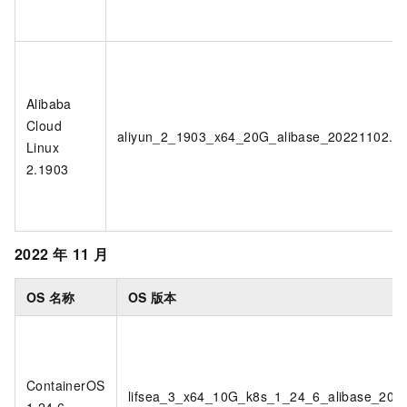
Alibaba
Cloud
aliyun_2_1903_x64_20G_alibase_20221102.v
Linux
2.1903
2022
年
11
月
OS
名称
OS
版本
ContainerOS
lifsea_3_x64_10G_k8s_1_24_6_alibase_202