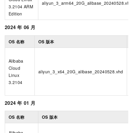
aliyun_3_arm64_20G_alibase_20240528.vhd
3.2104 ARM
Edition
2024
年
06
月
OS
名称
OS
版本
Alibaba
Cloud
5
aliyun_3_x64_20G_alibase_20240528.vhd
Linux
1
3.2104
2024
年
01
月
OS
名称
OS
版本
Alibaba