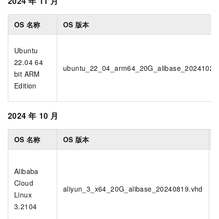
2024
年
11
月
OS
名称
OS
版本
Ubuntu
22.04 64
ubuntu_22_04_arm64_20G_alibase_20241024
bit ARM
Edition
2024
年
10
月
OS
名称
OS
版本
Alibaba
Cloud
5
aliyun_3_x64_20G_alibase_20240819.vhd
Linux
1
3.2104