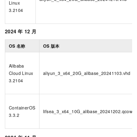
Linux
3.2104
2024
年
12
月
OS
名称
OS
版本
Alibaba
Cloud Linux
aliyun_3_x64_20G_alibase_20241103.vhd
3.2104
ContainerOS
lifsea_3_x64_10G_alibase_20241202.qcow2
3.3.2