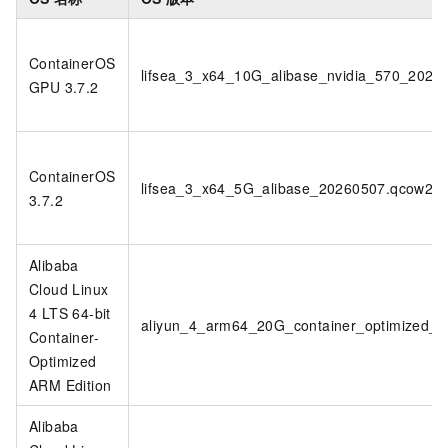
ContainerOS
lifsea_3_x64_10G_alibase_nvidia_570_2026
GPU 3.7.2
ContainerOS
lifsea_3_x64_5G_alibase_20260507.qcow2
3.7.2
Alibaba
Cloud Linux
4 LTS 64-bit
aliyun_4_arm64_20G_container_optimized_a
Container-
Optimized
ARM Edition
Alibaba