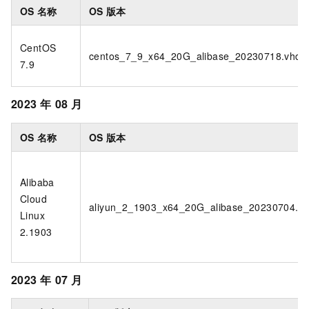
OS
名称
OS
版本
CentOS
centos_7_9_x64_20G_alibase_20230718.vhd
7.9
2023
年
08
月
OS
名称
OS
版本
Alibaba
Cloud
aliyun_2_1903_x64_20G_alibase_20230704.v
Linux
2.1903
2023
年
07
月