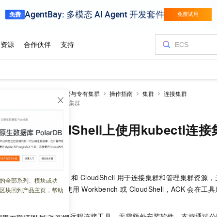
netes 版 ACK
ACK托管与专有集群
操作指南
集群
连接集群
oudShell上使用kubectl连接集群
nch或CloudShell上使用kubectl连
 06:40:06
命令行工具
Workbench
和
CloudShell
用于连接集群和管理集群资源，
的全部系列、模块或功
您可以在任何浏览器内使用
Workbench
或
CloudShell，ACK
会在工具
区块回到产品主页，帮助
beConfig
文件。
阿里云提供的
ECS
实例远程连接工具，无需额外安装软件。支持通过公