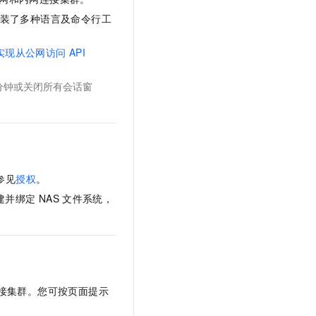
装了多种语言及命令行工
实现从公网访问
API
分钟或关闭所有会话窗
参见
授权
。
建并绑定
NAS
文件系统，
接集群。您可按页面提示