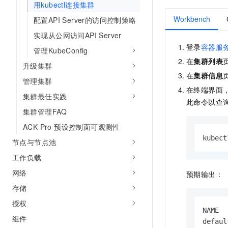
用kubectl连接集群
Workbench
配置API Server的访问控制策略
实现从公网访问API Server
登录
容器服
管理KubeConfig
在
集群列表
升级集群
在
集群信息
管理集群
在终端界面
集群最佳实践
此命令以查
集群管理FAQ
ACK Pro 预设控制面可观测性
kubect
节点与节点池
工作负载
网络
预期输出：
存储
授权
NAME  
组件
defaul