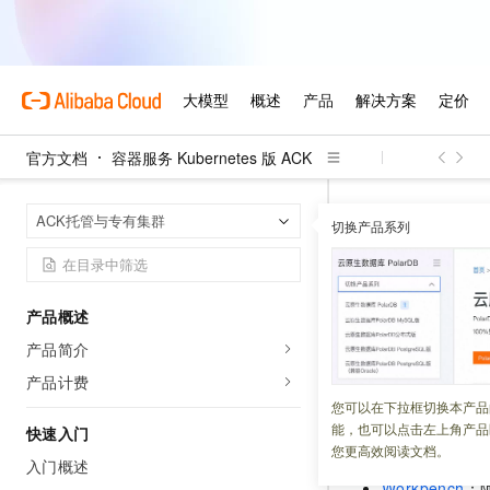
官方文档
容器服务 Kubernetes 版 ACK
容器服务 Kuber
首页
ACK托管与专有集群
切换产品系列
在Workbench或Cl
在Workbe
产品概述
产品简介
更新时间：
2026-03-23
产品计费
阿里云提供浏览器
您可以在下拉框切换本产品
阿里云控制台后，
能，也可以点击左上角产品
快速入门
您更高效阅读文档。
自动加载集群的
Ku
入门概述
Workbench
：