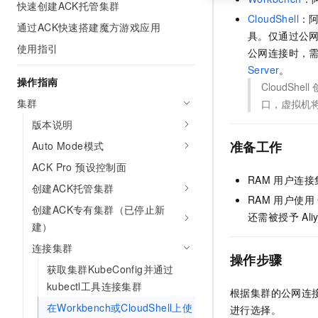
快速创建ACK托管集群
CloudShell
：
通过ACK快速搭建魔方游戏应用
具。仅通过公
使用指引
公网连接时，
Server
。
操作指南
CloudShell
集群
口，虚拟机
版本说明
准备工作
Auto Mode模式
ACK Pro 预设控制面
RAM
用户连接
创建ACK托管集群
RAM
用户使用
创建ACK专有集群（已停止新
还需被授予
Ali
建）
连接集群
操作步骤
获取集群KubeConfig并通过
kubectl工具连接集群
根据集群的公网连
在Workbench或CloudShell上使
进行选择。