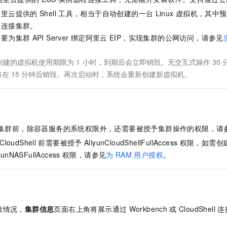
阿里云提供的
Shell
工具，相当于自动创建的一台
Linux
虚拟机，其中预
网连接集群。
需要为集群
API Server
绑定阿里云
EIP，实现集群的公网访问，请参见
创建的虚拟机使用期限为
1
小时，到期后会立即销毁。无交互式操作
30
将在
15
分钟后销毁。再次启动时，系统会重新创建新虚拟机。
集群前，除容器服务的系统权限外，还需要被授予集群操作的权限，请
CloudShell
前需要被授予
AliyunCloudShellFullAccess
权限，如需创
yunNASFullAccess
权限，请参见
为
RAM
用户授权
。
接情况，
集群信息
页面右上角将展示通过
Workbench
或
CloudShell
连