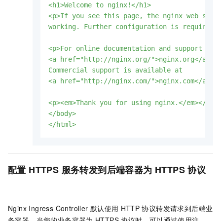
<h1>Welcome
to
nginx!</h1>
<p>If
you
see
this
page,
the
nginx
web
serv
working.
Further
configuration
is
required.
<p>For
online
documentation
and
support
ple
<a
href="http://nginx.org/">nginx.org</a>.<
Commercial
support
is
available
at
<a
href="http://nginx.com/">nginx.com</a>.<
<p><em>Thank
you
for
using
nginx.</em></p>
</body>
</html>
配置
HTTPS
服务转发到后端容器为
HTTPS
协议
Nginx Ingress Controller
默认使用
HTTP
协议转发请求到后端业
务容器。当您的业务容器为
HTTPS
协议时，可以通过使用注