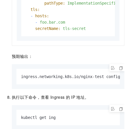
pathType:
ImplementationSpecific
tls:
-
hosts:
-
foo.bar.com
secretName:
tls-secret
预期输出：
ingress.networking.k8s.io/nginx-test configure
执行以下命令，查看
Ingress
的
IP
地址。
kubectl get ing