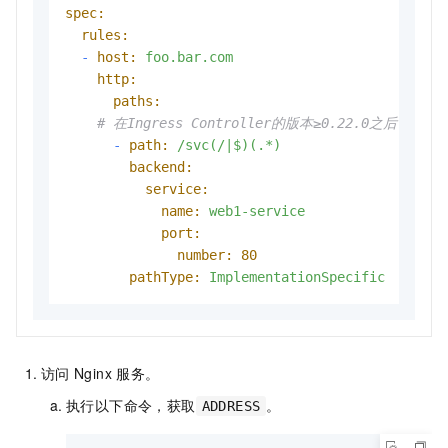
spec:
rules:
-
host:
foo.bar.com
http:
paths:
# 在Ingress Controller的版本≥0.22.0之后
-
path:
/svc(/|$)(.*)
backend:
service:
name:
web1-service
port:
number:
80
pathType:
ImplementationSpecific
访问
Nginx
服务。
执行以下命令，获取
。
ADDRESS