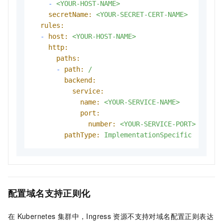
-
<YOUR-HOST-NAME>
secretName:
<YOUR-SECRET-CERT-NAME>
rules:
-
host:
<YOUR-HOST-NAME>
http:
paths:
-
path:
/
backend:
service:
name:
<YOUR-SERVICE-NAME>
port:
number:
<YOUR-SERVICE-PORT>
pathType:
ImplementationSpecific
配置域名支持正则化
在
Kubernetes
集群中，Ingress
资源不支持对域名配置正则表达