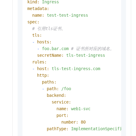
kind:
Ingress
metadata:
name:
test-test-ingress
spec:
# 引用tls证书。
tls:
-
hosts:
-
foo.bar.com
# 证书所对应的域名。 
secretName:
tls-test-ingress
rules:
-
host:
tls-test-ingress.com
http:
paths:
-
path:
/foo
backend:
service:
name:
web1-svc
port:
number:
80
pathType:
ImplementationSpecific