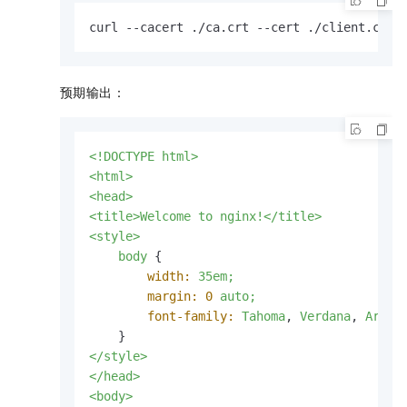
curl --cacert ./ca.crt --cert ./client.crt 
预期输出：
<!DOCTYPE
html>
<html>
<head>
<title>Welcome
to
nginx!</title>
<style>
body
 {

width:
35em;
margin:
0
auto;
font-family:
Tahoma
, 
Verdana
, 
Arial
</style>
</head>
<body>