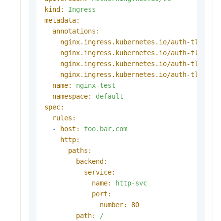
kind:
Ingress
metadata:
annotations:
nginx.ingress.kubernetes.io/auth-tls-ver
nginx.ingress.kubernetes.io/auth-tls-sec
nginx.ingress.kubernetes.io/auth-tls-ver
nginx.ingress.kubernetes.io/auth-tls-pas
name:
nginx-test
namespace:
default
spec:
rules:
-
host:
foo.bar.com
http:
paths:
-
backend:
service:
name:
http-svc
port:
number:
80
path:
/