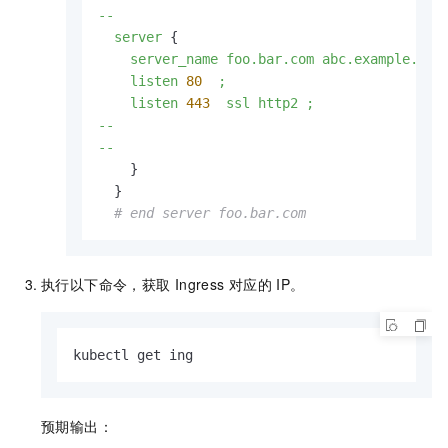
--
server
 {

server_name
foo.bar.com
abc.example.com
listen
80
;
listen
443
ssl
http2
;
--
--
    }

  }

# end server foo.bar.com
执行以下命令，获取
Ingress
对应的
IP。
kubectl get ing
预期输出：