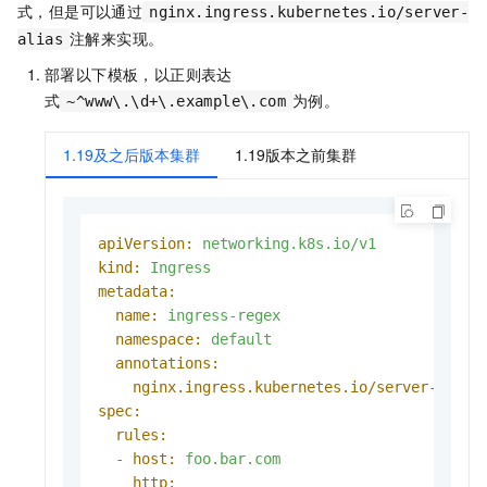
式，但是可以通过
nginx.ingress.kubernetes.io/server-
注解来实现。
alias
部署以下模板，以正则表达
式
为例。
~^www\.\d+\.example\.com
1.19及之后版本集群
1.19版本之前集群
apiVersion:
networking.k8s.io/v1
kind:
Ingress
metadata:
name:
ingress-regex
namespace:
default
annotations:
nginx.ingress.kubernetes.io/server-alias
spec:
rules:
-
host:
foo.bar.com
http: