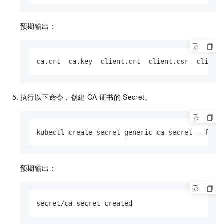
预期输出：
ca.crt  ca.key  client.crt  client.csr  client
执行以下命令，创建
CA
证书的
Secret。
kubectl create secret generic ca-secret --from
预期输出：
secret/ca-secret created