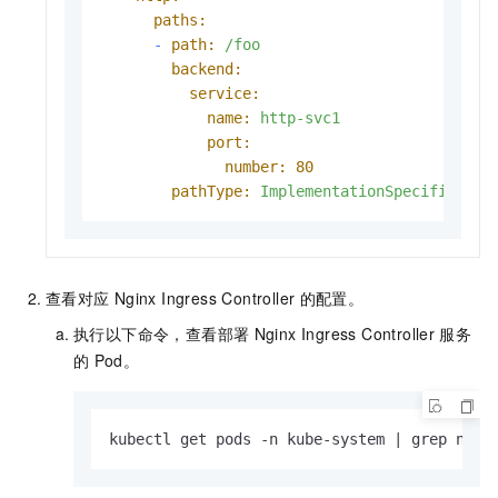
paths:
-
path:
/foo
backend:
service:
name:
http-svc1
port:
number:
80
pathType:
ImplementationSpecific
查看对应
Nginx Ingress Controller
的配置。
执行以下命令，查看部署
Nginx Ingress Controller
服务
的
Pod。
kubectl get pods -n kube-system | grep ngin