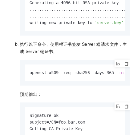
Generating a 4096 bit RSA private key

............................................
............................................
writing new private key to 
'server.key'
执行以下命令，使用根证书签发
Server
端请求文件，生
成
Server
端证书。
openssl x509 -req -sha256 -days 365 -
in
 ser
预期输出：
Signature ok

subject=/CN=foo.bar.com

Getting CA Private Key