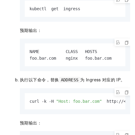
kubectl  get  ingress
预期输出：
NAME           CLASS   HOSTS                
foo.bar.com    nginx   foo.bar.com        1
执行以下命令，替换
为
Ingress
对应的
IP。
ADDRESS
curl -k -H 
"Host: foo.bar.com"
  http://<ADD
预期输出：