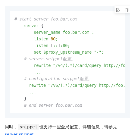
# start server foo.bar.com
server
 {

server_name
foo.bar.com
;
listen
80
;
listen
 [
::
]
:80;
set
$proxy_upstream_name
"-"
;
# server-snippet配置。
rewrite
^/v4/(.*)/card/query
http://foo.ba
...
# configuration-snippet配置。
rewrite
^/v6/(.*)/card/query
http://foo.bar.
...
    }

# end server foo.bar.com
同时，
也支持一些全局配置。详细信息，请参见
snippet
server-snippet
。