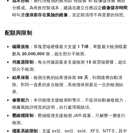
成本控制
：無代理檢測的費用由“掃描費”和“鏡像儲存費”兩部
分構成。為有效控製成本，建議在建立任務設定
鏡像儲存時間
時勾選
僅保留存在風險的鏡像
，並定期清理不再需要的快照。
配額與限制
磁碟規格
：單塊雲端硬碟最大支援
1 TiB
，單盤最大檢測檔案
數為
20,000,000
個，超出部分不檢測。
伺服器限制
：每台伺服器最多支援檢測
15
個雲端硬碟，超出
部分不檢測。
結果保留
：檢測任務的結果僅保留
30 天
，到期後將自動清
除。對同一資產的多次檢測，系統僅保留最近一次的檢測結
果。
修複能力
：本功能僅支援檢測和警示，不提供自動修複能力，
根據風險詳情頁的說明，自行處理風險項。
壓縮檔限制
：壓縮檔僅支援檢測
JAR
檔案，只解壓一層進行
檢測。
檔案系統限制
：支援
ext2、ext3、ext4、XFS、NTFS，其中