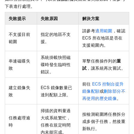
下表進行處理。
失敗提示
失敗原因
解決方案
請參考
適用範圍
，確認
不支援目前
指定的地區不支
ECS 所在地區是否在
範圍
援。
支援範圍內。
系統掛載快照磁
串連磁碟失
單擊任務操作列的
重
碟時發生臨時性
敗
試
，讓系統再次嘗試。
錯誤。
前往
ECS 控制台提升
建立鏡像失
ECS 鏡像數量已
鏡像配額
或
刪除部分不
敗
達到配額上限。
再使用的歷史鏡像
。
掃描的資料量過
按檢測範圍將任務拆分
任務處理逾
大或系統繁忙，
成多個子任務，然後重
時
任務在規定時間
新執行。
內未能完成。