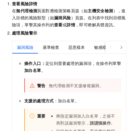
查看風險詳情
在
無代理檢測
頁面對應檢測策略頁簽（如
主機安全檢測
），進
入目標的風險類型（如
漏洞风险
）頁簽。在列表中找到目標風
險項，單擊其操作列的
查看
或
詳情
，即可瞭解具體資訊。
處理風險警示
漏洞風險
基準檢查
惡意樣本
敏感檔案
操作入口：
定位到需要處理的漏洞項，在操作列單擊
加白名單
。
警告
無代理檢測不支援修複漏洞。
支援的處理方式
：加白名單。
重要
將指定漏洞加入白名單，之後不
再對該漏洞警示，
請謹慎操作
。
設定加白名單後，系統將自動同