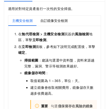
適用於對特定資產進行一次性的安全掃描。
主機安全檢測
自訂鏡像安全檢測
在
無代理檢測
>
主機安全檢測
頁簽的
風險檢測
地
區，單擊
立即檢測
。
在
立即檢測
面板，參考如下說明完成配置後，單擊
確定
。
掃描範圍
：建議勾選選中資料盤，資料來源越
完整，漏洞、警示等檢測效果越好。
鏡像儲存時間
：
取值範圍為
1～365，單位：天。
建立鏡像會收取相關費用，鏡像儲存天數
越多收費越高。
重要
勾選
僅保留存在風險的鏡像