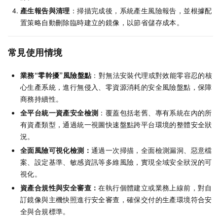
產生報告與清理
：掃描完成後，系統產生風險報告，並根據配
置策略自動刪除臨時建立的鏡像，以節省儲存成本。
常見使用情境
業務“零幹擾”風險盤點
：對無法安裝代理或對效能零容忍的核
心生產系統，進行無侵入、零資源消耗的安全風險盤點，保障
商務持續性。
全平台統一資產安全檢測
：覆蓋包括老舊、專有系統在內的所
有資產類型，通過統一視圖快速盤點跨平台環境的整體安全狀
況。
全面風險可視化檢測：
通過一次掃描，全面檢測漏洞、惡意檔
案、設定基準、敏感資訊等多維風險，實現全域安全狀況的可
視化。
資產合規性與安全審查：
在執行個體建立或業務上線前，對自
訂鏡像與主機快照進行安全審查，確保交付的生產環境符合安
全與合規標準。