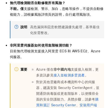
無代理檢測能否自動修複所有風險？
不能。僅
支援檢測、警示、加白，忽略等操作，不提供自動修
複能力，請根據風險詳情頁的說明，自行處理風險項。
說明
高危漏洞和惡意軟體建議優先處理，基準最佳
化按需整改。
非阿里雲伺服器如何使用進階檢測功能？
目前無代理檢測支援接入阿里雲
ECS
和
AWS EC2、Azure
伺服器。
重要
Azure
僅在
非中國內地
支援接入檢測，更
多資訊參見
接入並檢測多雲資產
。
對於其他雲廠商或本機資料中心的伺服
器，建議安裝
Security CenterAgent，並
開通防病毒版或更進階版本，以便獲得全
面的安全防護能力。具體步驟，請參考
購
買和退訂
Security Center
、
安裝用戶端