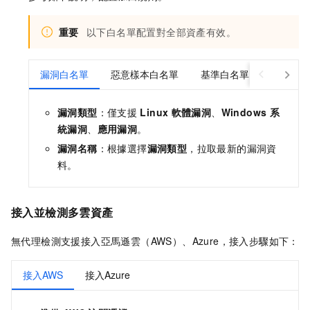
重要
以下白名單配置對全部資產有效。
漏洞白名單
惡意樣本白名單
基準白名單
敏感檔案
漏洞類型
：僅支援
Linux
軟體漏洞
、
Windows
系
統漏洞
、
應用漏洞
。
漏洞名稱
：根據選擇
漏洞類型
，拉取最新的漏洞資
料。
接入並檢測多雲資產
無代理檢測支援接入亞馬遜雲（AWS）、Azure，接入步驟如下：
接入AWS
接入Azure