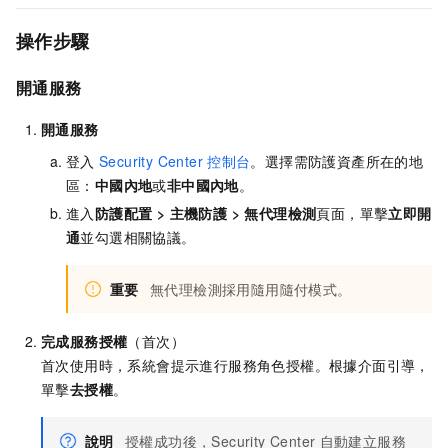
操作步驟
開通服務
開通服務
登入
Security Center
控制台
。
選擇需防護資產所在的地
區：
中國內地
或
非中國內地
。
進入
防護配置
>
主機防護
>
無代理檢測
頁面，單擊
立即開
通
並勾選相關協議。
重要
無代理檢測採用隨用隨付模式。
完成服務授權
（首次）
首次使用時，系統會提示進行服務角色授權。根據介面引導，
單擊
去授權
。
說明
授權成功後，Security Center
自動建立服務