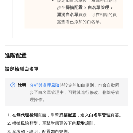
步至
掃描配置
>
白名單管理
>
漏洞白名單
頁簽，可在相應的頁
簽查看已添加的白名單。
進階配置
設定檢測白名單
說明
分析與處理風險
時設定的加白規則，也會自動同
步至白名單管理中，可對其進行修改、刪除等管
理操作。
在
無代理檢測
頁面，單擊
扫描配置
，進入
白名單管理
頁簽。
根據風險類型，單擊對應頁簽下的
新增規則
。
參考如下說明，配置加白規則。