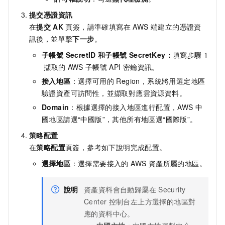
提交憑證資訊
在
提交
AK
頁簽，請準確填寫在 AWS 端建立的憑證資
訊後，並單擊
下一步
。
子帳號 SecretID
和子帳號 SecretKey：
填寫步驟
1
擷取的
AWS
子帳號
API
密鑰資訊。
接入地區
：選擇可用的 Region，系統將用選定地區
驗證資產可訪問性，並擷取對應雲資源資料。
Domain
：根據選擇的接入地區進行配置，AWS 中
國地區請選“中國版”，其他所有地區選“國際版”。
策略配置
在
策略配置
頁簽，參考如下說明完成配置。
選擇地區
：選擇需要接入的 AWS 資產所屬的地區。
說明
資產資料會自動歸屬在
Security
Center
控制台左上方選擇的地區對
應的資料中心。