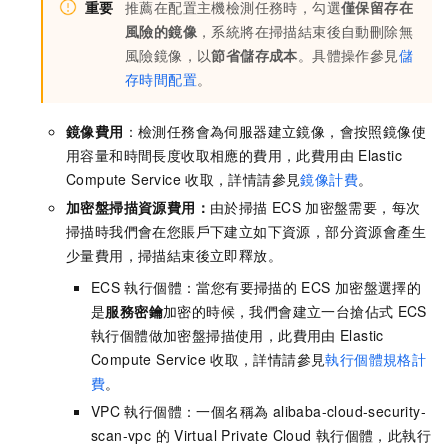
重要
推薦在配置主機檢測任務時，勾選
僅保留存在
風險的鏡像
，系統將在掃描結束後自動刪除無
風險鏡像，以
節省儲存成本
。具體操作參見
儲
存時間配置
。
鏡像費用
：檢測任務會為伺服器建立鏡像，會按照鏡像使
用容量和時間長度收取相應的費用，此費用由
Elastic
Compute Service
收取，詳情請參見
鏡像計費
。
加密盤掃描資源費用：
由於掃描
ECS
加密盤需要，每次
掃描時我們會在您賬戶下建立如下資源，部分資源會產生
少量費用，掃描結束後立即釋放。
ECS
執行個體：當您有要掃描的
ECS
加密盤選擇的
是
服務密鑰
加密的時候，我們會建立一台搶佔式
ECS
執行個體做加密盤掃描使用，此費用由
Elastic
Compute Service
收取，詳情請參見
執行個體規格計
費
。
VPC
執行個體：一個名稱為 alibaba-cloud-security-
scan-vpc 的
Virtual Private Cloud
執行個體，此執行