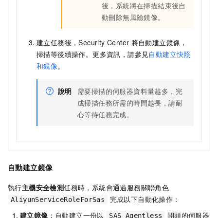
後，系統將在掃描結束後自
動刪除無風險鏡像。
建立任務後，Security Center
將自動建立鏡像，
掃描等後續操作。更多資訊，請參見
自動建立快照
和鏡像
。
說明
需要掃描的伺服器資料量越多，完
成掃描任務所需的時間越長，請耐
心等待任務完成。
自動建立
鏡像
執行
主機安全檢測
任務時，系統會通過服務關聯角色
完成以下自動化操作：
AliyunServiceRoleForSas
建立
鏡像
：自動建立一份以
開頭的伺服器
SAS_Agentless