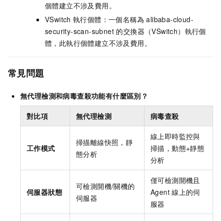
個體建立不涉及費用。
VSwitch
執行個體：一個名稱為 alibaba-cloud-
security-scan-subnet 的交換器（VSwitch）執行個
體，此執行個體建立不涉及費用。
常見問題
無代理檢測和病毒查殺功能有什麼區別？
對比項
無代理檢測
病毒查殺
線上即時監控與
掃描離線快照，靜
工作模式
掃描，動態+靜態
態分析
分析
僅可檢測開機且
可檢測開機/關機的
伺服器狀態
Agent
線上的伺
伺服器
服器