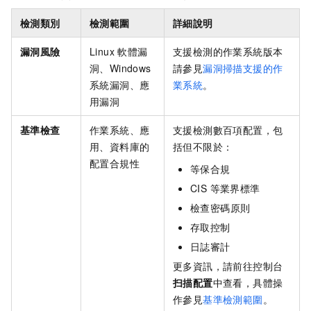
檢測類別
檢測範圍
詳細說明
漏洞風險
Linux 軟體漏
支援檢測的作業系統版本
洞、Windows
請參見
漏洞掃描支援的作
系統漏洞、應
業系統
。
用漏洞
基準檢查
作業系統、應
支援檢測數百項配置，包
用、資料庫的
括但不限於：
配置合規性
等保合規
CIS 等業界標準
檢查密碼原則
存取控制
日誌審計
更多資訊，請前往控制台
扫描配置
中查看，具體操
作參見
基準檢測範圍
。