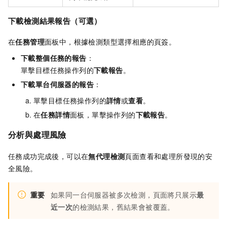
下載檢測結果報告（可選）
在
任務管理
面板中，根據檢測類型選擇相應的頁簽。
下載整個任務的報告
：
單擊目標任務操作列的
下載報告
。
下載單台伺服器的報告
：
單擊目標任務操作列的
詳情
或
查看
。
在
任務詳情
面板，單擊操作列的
下載報告
。
分析與處理風險
任務成功完成後，可以在
無代理檢測
頁面查看和處理所發現的安
全風險。
重要
如果同一台伺服器被多次檢測，頁面將只展示
最
近一次
的檢測結果，舊結果會被覆蓋。