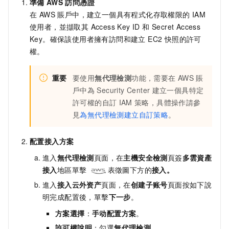
準備
AWS
訪問憑證
在 AWS 賬戶中，建立一個具有程式化存取權限的 IAM
使用者，並擷取其 Access Key ID 和 Secret Access
Key。確保該使用者擁有訪問和建立 EC2 快照的許可
權。
重要
要使用
無代理檢測
功能，需要在
AWS
賬
戶中為
Security Center
建立一個具特定
許可權的自訂
IAM
策略，具體操作請參
見
為無代理檢測建立自訂策略
。
配置接入方案
進入
無代理檢測
頁面，在
主機安全檢測
頁簽
多雲資產
接入
地區單擊
表徵圖下方的
接入
。
進入
接入云外资产
頁面，在
创建子账号
頁面按如下說
明完成配置後，單擊
下一步
。
方案選擇
：
手动配置方案
。
許可權說明
：勾選
無代理檢測
。