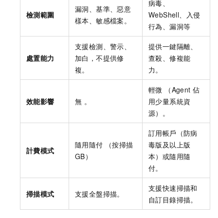
病毒、
漏洞、基準、惡意
檢測範圍
WebShell、入侵
樣本、敏感檔案。
行為、漏洞等
支援檢測、警示、
提供一鍵隔離、
處置能力
加白，不提供修
查殺、修複能
複。
力。
輕微 （Agent
佔
效能影響
無 。
用少量系統資
源）。
訂用帳戶（防病
隨用隨付 （按掃描
毒版及以上版
計費模式
GB）
本）或隨用隨
付。
支援快速掃描和
掃描模式
支援全盤掃描。
自訂目錄掃描。