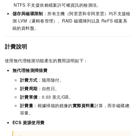
NTFS
不支援依賴檔案許可權資訊的檢測項。
儲存與磁碟限制
：所有主機（阿里雲和非阿里雲）均不支援檢
測 LVM（邏輯卷管理）、RAID 磁碟陣列以及 ReFS 檔案系
統的資料盤。
計費說明
使用無代理檢測功能產生的費用說明如下：
無代理檢測掃描費
計費方式
：隨用隨付。
計費周期
：自然日。
計費單價
：
0.03
美元/GB
。
計費量
：根據掃描的鏡像的
實際資料量
計算，而非磁碟總
容量。
ECS 資源使用費