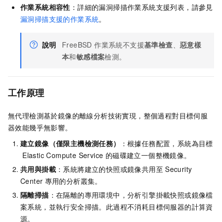
作業系統相容性
：詳細的漏洞掃描作業系統支援列表，請參見
漏洞掃描支援的作業系統
。
說明
FreeBSD 作業系統不支援
基準檢查
、
惡意樣
本
和
敏感檔案
檢測。
工作原理
無代理檢測基於鏡像的離線分析技術實現，整個過程對目標伺服
器效能幾乎無影響。
建立
鏡像（僅限主機檢測任務）
：根據任務配置，系統為目標
Elastic Compute Service 的磁碟建立一個整機鏡像。
共用與掛載
：系統將建立的快照或鏡像共用至
Security
Center
專用的分析叢集。
隔離掃描
：在隔離的專用環境中，分析引擎掛載快照或鏡像檔
案系統，並執行安全掃描。此過程不消耗目標伺服器的計算資
源。