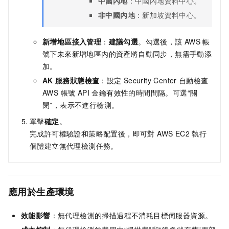
中國內地
：中國內地資料中心。
非中國內地
：新加坡資料中心。
新增地區接入管理
：
建議勾選
。勾選後，該
AWS
帳
號下未來新增地區內的資產將自動同步，無需手動添
加。
AK
服務狀態檢查
：設定
Security Center
自動檢查
AWS 帳號 API 金鑰有效性的時間間隔。可選“關
閉”，表示不進行檢測。
單擊
確定
。
完成許可權驗證和策略配置後，即可對 AWS EC2 執行
個體建立無代理檢測任務。
應用於生產環境
效能影響
：無代理檢測的掃描過程不消耗目標伺服器資源。