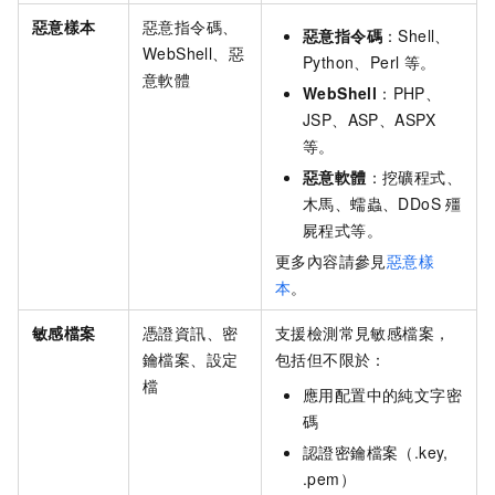
惡意樣本
惡意指令碼、
惡意指令碼
：Shell、
WebShell、惡
Python、Perl 等。
意軟體
WebShell
：PHP、
JSP、ASP、ASPX
等。
惡意軟體
：挖礦程式、
木馬、蠕蟲、DDoS 殭
屍程式等。
更多內容請參見
惡意樣
本
。
敏感檔案
憑證資訊、密
支援檢測常見敏感檔案，
鑰檔案、設定
包括但不限於：
檔
應用配置中的純文字密
碼
認證密鑰檔案（.key,
.pem）