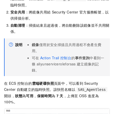
臨時快照。
安全共用
：將鏡像共用給
Security Center
官方服務帳號，以
供掃描分析。
自動清理
：掃描結束且超過後，將自動刪除該鏡像並不共用關
係。
說明
鏡像
僅用於安全掃描且共用過程不會產生費
用。
可在
Action Trail
控制台
的
事件查詢
中看到一
條
aliyunserviceroleforsas
建立鏡像的記
錄。
在
ECS
控制台的
雲端硬碟快照
頁面中，可以看到
Security
Center
自動建立的臨時快照。該快照名稱以
SAS_Agentless
開頭，
狀態
為
可用
，
保留時間
為
7
天
，上傳至
OSS
進度為
100%。