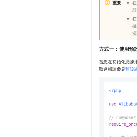
重要
在
該
在
據
源
方式一：使用預
當您在初始化憑據用戶
取邏輯請參見
預設
<?php
use
Alibaba
// compos
require_onc