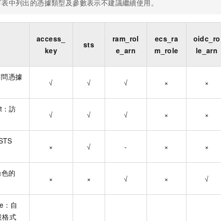
下表中列出的憑據類型及參數表示不建議繼續使用。
access_
ram_rol
ecs_ra
oidc_ro
sts
key
e_arn
m_role
le_arn
：訪問憑據
√
√
√
×
×
et：訪
√
√
√
×
×
：STS
×
√
-
×
×
角色的
×
×
√
×
√
ame：自
設格式