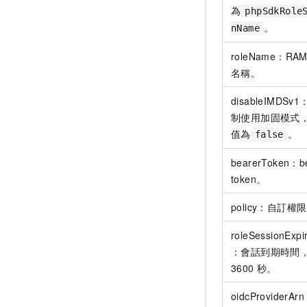
為
phpSdkRole
。
nName
roleName：RA
名稱。
disableIMDS
制使用加固模式
值為
。
false
bearerToken：b
token。
policy：自訂權
roleSessionExpir
：會話到期時間
3600
秒。
oidcProviderAr