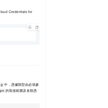
redentials for
中，憑據類型由必填參
ig
的取值範圍及各類憑
ype
。