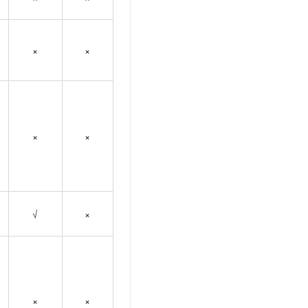
×
×
×
×
√
×
×
×