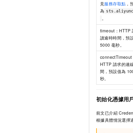
見
服務存取點
，
為
sts.aliyun
。
timeout：HTTP
讀逾時時間，預
5000
毫秒。
connectTimeou
HTTP
請求的連
間，預設值為
10
秒。
初始化憑據用
前文已介紹
Creden
根據具體情況選擇