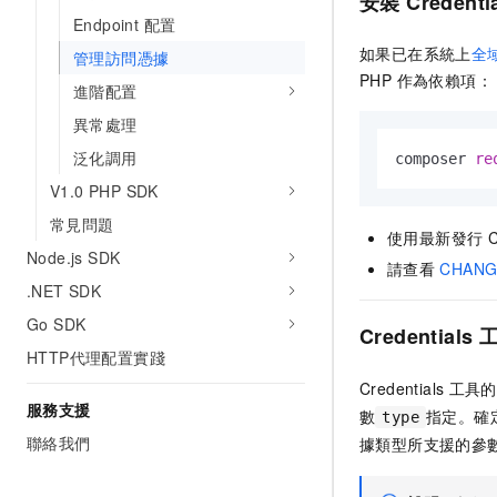
安裝
Credenti
Endpoint 配置
如果已在系統上
全域
管理訪問憑據
PHP 作為依賴項：
進階配置
異常處理
泛化調用
composer 
re
V1.0 PHP SDK
常見問題
使用最新發行
C
Node.js SDK
請查看
CHANG
.NET SDK
Go SDK
Credentials
HTTP代理配置實踐
Credentials
工具的
服務支援
數
指定。確
type
聯絡我們
據類型所支援的參