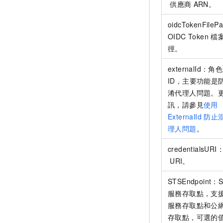
供應商
ARN。
oidcTokenFileP
OIDC Token
檔
徑。
externalId：
ID，主要功能是
淆代理人問題。
訊，請參見
使用
ExternalId
防止
理人問題
。
credentialsU
URI。
STSEndpoint：
服務存取點，支
服務存取點和公
存取點，可選的