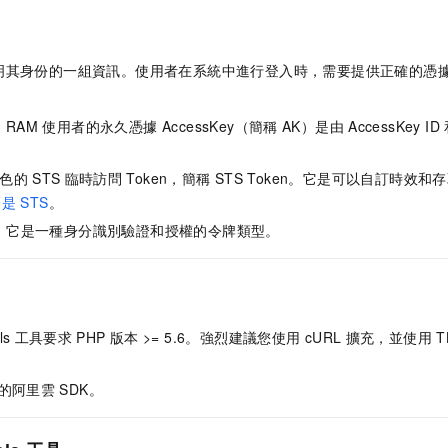
明其身份的一組資訊。使用者在系統中進行登入時，需要提供正確的憑
和
RAM
使用者的永久憑據 AccessKey（簡稱
AK）是由
AccessKey ID
色的
STS
臨時訪問
Token，簡稱
STS Token。它是可以自訂時效
麼是
STS
。
oken。它是一種身分識別驗證和授權的令牌類型。
ls
工具要求
PHP
版本 >= 5.6。強烈建議您使用
cURL
擴充，並使用
T
的阿里雲
SDK。