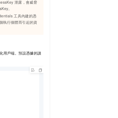
cessKey
泄露，會威脅
ssKey。
entials
工具內建的憑
個執行個體而引起的資
化用戶端。預設憑據的讀