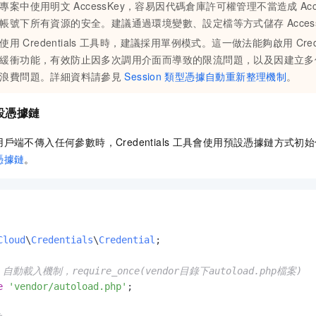
專案中使用明文
AccessKey，容易因代碼倉庫許可權管理不當造成
Ac
帳號下所有資源的安全。建議通過環境變數、設定檔等方式儲存
Acce
使用
Credentials
工具時，建議採用單例模式。這一做法能夠啟用
Cred
緩衝功能，有效防止因多次調用介面而導致的限流問題，以及因建立多
浪費問題。詳細資料請參見
Session
類型憑據自動重新整理機制
。
設憑據鏈
端不傳入任何參數時，Credentials
工具會使用預設憑據鏈方式初始
憑據鏈
。
Cloud
\
Credentials
\
Credential
;

er 自動載入機制，require_once(vendor目錄下autoload.php檔案)
e
'vendor/autoload.php'
;
