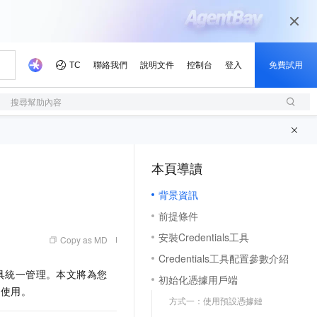
搜尋幫助內容
本頁導讀
（1, M）
背景資訊
前提條件
安裝Credentials工具
Copy as MD
Credentials工具配置參數介紹
具統一管理。本文將為您
初始化憑據用戶端
的使用。
方式一：使用預設憑據鏈