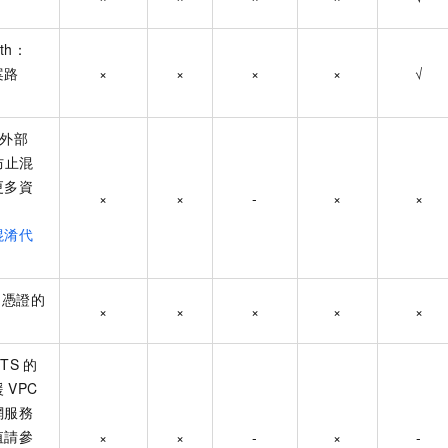
ath：
案路
×
×
×
×
√
角色外部
防止混
更多資
×
×
-
×
×
混淆代
RI：憑證的
×
×
×
×
×
STS
的
援
VPC
網服務
值請參
×
×
-
×
-