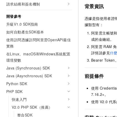
請求結構和簽名機制
背景資訊
開發參考
憑據是指使用者證
升級V1.0 SDK指南
據類型有：
如何自動產生SDK樣本
阿里雲主帳號
成的金鑰組。
使用訪問憑據訪問阿里雲OpenAPI最佳
實務
阿里雲
RAM
角
詳情請參見
什
在Linux、macOS和Windows系統配置
環境變數
Bearer T
Java (Synchronous) SDK
前提條件
Java (Asynchronous) SDK
Python SDK
使用
Credentia
PHP SDK
7.16.2+。
快速入門
使用
V2.0
代系
V2.0 PHP SDK（推薦）
整合SDK