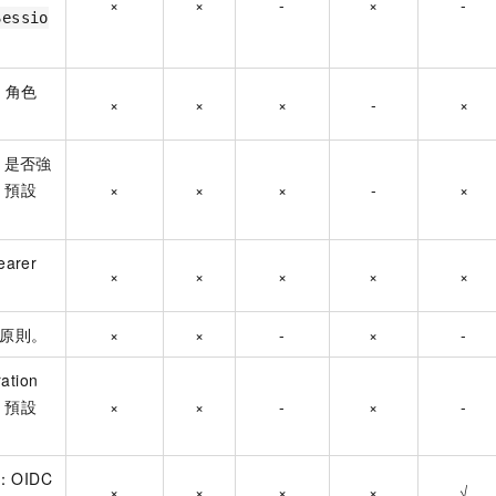
×
×
-
×
-
Sessio
M
角色
×
×
×
-
×
v1：是否強
，預設
×
×
×
-
×
earer
×
×
×
×
×
限原則。
×
×
-
×
-
ation
，預設
×
×
-
×
-
n：OIDC
×
×
×
×
√