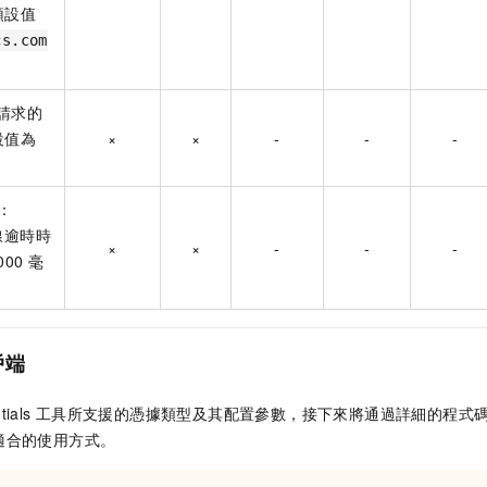
預設值
cs.com
請求的
設值為
×
×
-
-
-
t：
線逾時時
×
×
-
-
-
000
毫
戶端
tials
工具所支援的憑據類型及其配置參數，接下來將通過詳細的程式
適合的使用方式。