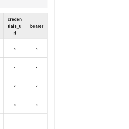
creden
tials_u
bearer
ri
×
×
×
×
×
×
×
×