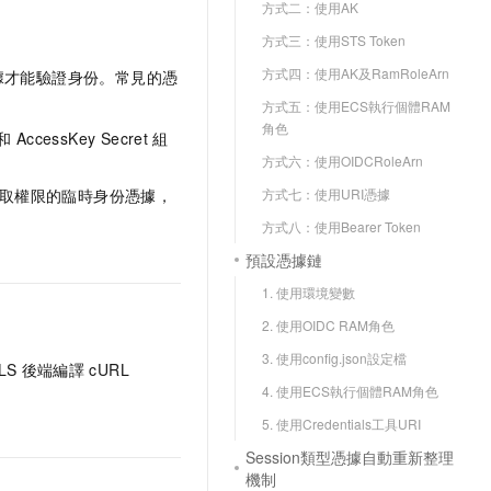
方式二：使用AK
方式三：使用STS Token
方式四：使用AK及RamRoleArn
據才能驗證身份。常見的憑
方式五：使用ECS執行個體RAM
角色
和
AccessKey Secret
組
方式六：使用OIDCRoleArn
方式七：使用URI憑據
和存取權限的臨時身份憑據，
方式八：使用Bearer Token
預設憑據鏈
1. 使用環境變數
2. 使用OIDC RAM角色
3. 使用config.json設定檔
LS
後端編譯
cURL
4. 使用ECS執行個體RAM角色
5. 使用Credentials工具URI
Session類型憑據自動重新整理
機制