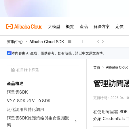
幫助中心
Alibaba Cloud SDK
本內容由 AI 生成，僅供參考。如有歧義，請以中文原文為準。
Alibaba Clou
首頁
管理訪問
產品概述
阿里雲SDK
更新時間：
2026-04-10
V2.0 SDK 和 V1.0 SDK
泛化調用與特化調用
在使用阿里雲
SDK
阿里雲SDK維護策略與生命週期狀
介紹
Credentials
態