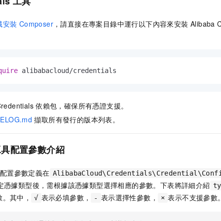
als
工具
安裝 Composer
，請直接在專案目錄中運行以下內容來安裝 Alibaba Cloud C
quire
 alibabacloud/credentials
redentials
依賴包，確保所有憑證支援。
ELOG.md
擷取所有發行的版本列表。
工具
配置
參數介紹
配置參數定義在
AlibabaCloud\Credentials\Credential\Conf
定憑據類型後，需根據該憑據類型選擇相應的參數。下表將詳細介紹
t
數。其中，
表示必填參數，
表示選擇性參數，
表示不支援參數
√
-
×