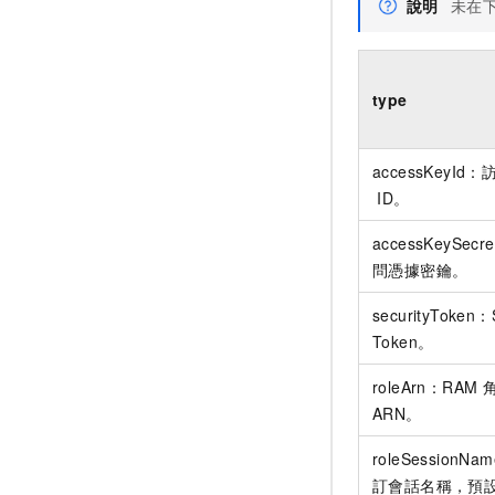
說明
未在
type
accessKeyId
ID。
accessKeySecr
問憑據密鑰。
securityToken
Token。
roleArn：RAM
ARN。
roleSessionN
訂會話名稱，預