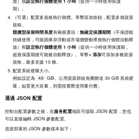
放）或
設定執行個體使用
1
小時
（提供一小時使用保護
期）。
（可選）配置多規格執行個體。單擊添加按鈕，配置多個資源
規格。
競價型保留時間長度
有兩個選項：
無確定保護期間
（不保證能
持續使用，可能因庫存浮動或市場價變動導致執行個體自動釋
放）和
設定執行個體使用
1
小時
（提供一小時使用保護期，
超過保護期後可能被自動釋放）。單擊
+ 添加
可添加多條資源
規格，最多支援 10 條。
配置系統硬碟大小。
例如設定為
GiB。公用資源群組免費贈送 30 GiB 系統硬
40
碟，如需更大容量，則需按實際使用量付費。
通過
JSON
配置
控制台配置參數之後，在
服务配置
地區可擷取
JSON
配置，您也
可以直接編輯
JSON
參數配置。
資源部署的
JSON
參數樣本如下：