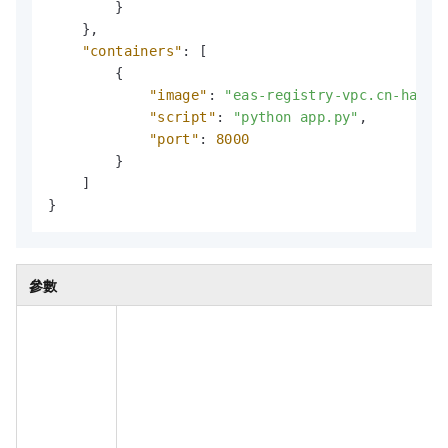
}
}
,
"containers"
:
[
{
"image"
:
"eas-registry-vpc.cn-hangz
"script"
:
"python app.py"
,
"port"
:
8000
}
]
}
參數