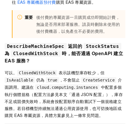
往
EAS
專屬機器預付費
購買
EAS
專屬資源。
重要
後付費的專屬資源一旦購買成功即開始計費，
無論是否用來部署服務。請及時刪除未使用的
後付費機器，以免產生不必要的費用。
返回的
DescribeMachineSpec
StockStatus
為
時，能否通過 OpenAPI 建立
ClosedWithStock
EAS 服務？
可以。
表示該機型庫存較少，但
ClosedWithStock
仍為
，不會阻止
介
IsAvailable
true
CreateService
面調用。建議在
中配置多個
cloud.computing.instances
執行個體規格（配置方法參見本文「通過
JSON
配置」），庫存
不足或競價失敗時，系統會按配置順序自動嘗試下一個規格建立
服務。若目標機型持續無法通過公用資源使用，也可切換地區或
購買 EAS 專屬資源，具體方案參見上一條常見問題。