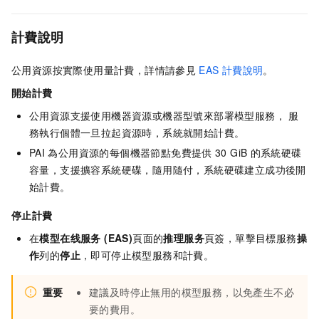
計費說明
公用資源按實際使用量計費，詳情請參見
EAS
計費說明
。
開始計費
公用資源支援使用機器資源或機器型號來部署模型服務， 服
務執行個體一旦拉起資源時，系統就開始計費。
PAI
為公用資源的每個機器節點免費提供
30 GiB
的系統硬碟
容量，支援擴容系統硬碟，隨用隨付，系統硬碟建立成功後開
始計費。
停止計費
在
模型在线服务 (EAS)
頁面的
推理服务
頁簽，單擊目標服務
操
作
列的
停止
，即可停止模型服務和計費。
重要
建議及時停止無用的模型服務，以免產生不必
要的費用。