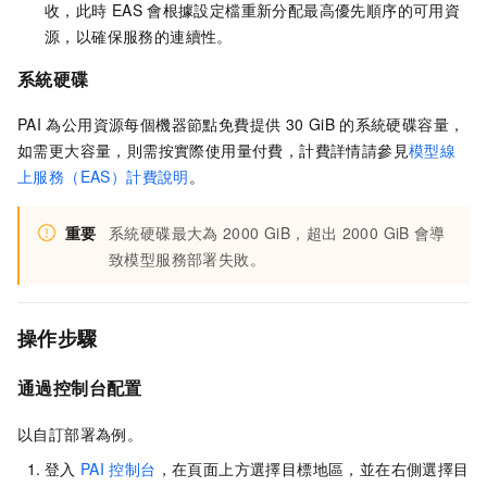
收，此時
EAS
會根據設定檔重新分配最高優先順序的可用資
源，以確保服務的連續性。
系統硬碟
PAI
為公用資源每個機器節點免費提供
30 GiB
的系統硬碟容量，
如需更大容量，則需按實際使用量付費，計費詳情請參見
模型線
上服務（EAS）計費說明
。
重要
系統硬碟最大為
2000 GiB，超出
2000 GiB
會導
致模型服務部署失敗。
操作步驟
通過控制台配置
以自訂部署為例。
登入
PAI
控制台
，在頁面上方選擇目標地區，並在右側選擇目