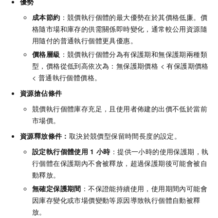
優勢
成本節約
：競價執行個體的最大優勢在於其價格低廉。價
格隨市場和庫存的供需關係即時變化，通常較公用資源隨
用隨付的普通執行個體更具優惠。
價格層級
：競價執行個體分為有保護期和無保護期兩種類
型，價格從低到高依次為：無保護期價格 < 有保護期價格
< 普通執行個體價格。
資源搶佔條件
競價執行個體庫存充足，且使用者佈建的出價不低於當前
市場價。
資源釋放條件：
取決於競價型保留時間長度的設定。
設定執行個體使用
1
小時
：提供一小時的使用保護期，執
行個體在保護期內不會被釋放，超過保護期後可能會被自
動釋放。
無確定保護期間
：不保證能持續使用，使用期間內可能會
因庫存變化或市場價變動等原因導致執行個體自動被釋
放。