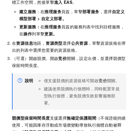
標工作空間，然後單擊
進入
EAS
。
建立服務
：在
推理服务
頁簽，單擊
部署服务
，選擇
自定义
模型部署
>
自定义部署
。
更新服務：
在
推理服务
頁簽的服務列表中找到目標服務，
在
操作
列單擊
更新
。
在
资源信息
地區，
资源类型
選擇
公共资源
，單擊資源規格在彈
出的列表中選擇您需要的資源規格。
（可選）開啟競價。開啟
竞价
開關，設定出價，並選擇競價型
保留時間長度。
說明
僅支援競價的資源規格可開啟
竞价
開關。
建議使用競價執行個體時，同時配置常規
型執行個體，避免競價失敗影響服務部
署。
競價型保留時間長度
支援選擇
無確定保護期間
（不保證能持續
使用，可能因庫存浮動或市場價變動導致執行個體自動被釋