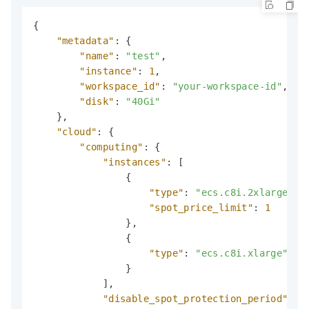
{
"metadata"
:
{
"name"
:
"test"
,
"instance"
:
1
,
"workspace_id"
:
"your-workspace-id"
,
"disk"
:
"40Gi"
}
,
"cloud"
:
{
"computing"
:
{
"instances"
:
[
{
"type"
:
"ecs.c8i.2xlarge"
,
"spot_price_limit"
:
1
}
,
{
"type"
:
"ecs.c8i.xlarge"
}
]
,
"disable_spot_protection_period"
:
t