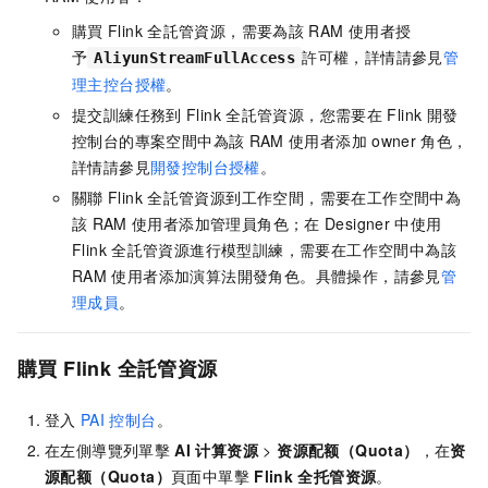
購買
Flink
全託管資源，需要為該
RAM
使用者授
予
許可權，詳情請參見
管
AliyunStreamFullAccess
理主控台授權
。
提交訓練任務到
Flink
全託管資源，您需要在
Flink
開發
控制台的專案空間中為該
RAM
使用者添加
owner
角色，
詳情請參見
開發控制台授權
。
關聯
Flink
全託管資源到工作空間，需要在工作空間中為
該
RAM
使用者添加管理員角色；在
Designer
中使用
Flink
全託管資源進行模型訓練，需要在工作空間中為該
RAM
使用者添加演算法開發角色。具體操作，請參見
管
理成員
。
購買
Flink
全託管資源
登入
PAI
控制台
。
在左側導覽列單擊
AI
计算资源
>
资源配额（Quota）
，在
资
源配额（Quota）
頁面中單擊
Flink
全托管资源
。