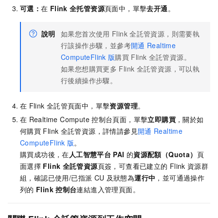
可選：
在
Flink
全托管资源
頁面中，單擊
去开通
。
說明
如果您首次使用
Flink
全託管資源，則需要執
行該操作步驟，並參考
開通
Realtime
ComputeFlink
版
購買
Flink
全託管資源。
如果您想購買更多
Flink
全託管資源，可以執
行後續操作步驟。
在
Flink
全託管頁面中，單擊
资源管理
。
在
Realtime Compute
控制台頁面，單擊
立即購買
，關於如
何購買
Flink
全託管資源，詳情請參見
開通
Realtime
ComputeFlink
版
。
購買成功後，在
人工智慧平台
PAI
的
資源配額（Quota）
頁
面選擇
Flink
全託管資源
頁簽，可查看已建立的
Flink
資源群
組，確認已使用/已指派
CU
及狀態為
運行中
，並可通過操作
列的
Flink
控制台
連結進入管理頁面。