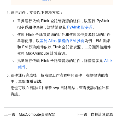
運行組件，支援以下幾種方式：
單獨運行依賴
Flink
全託管資源的組件，以運行
PyAlink
指令碼組件為例，詳情請參見
PyAlink
指令碼
。
依賴
Flink
全託管資源的組件和依賴其他資源類型的組件
串聯使用。以
基於
Alink
架構的
FM
推薦
為例，FM
訓練
和
FM
預測組件依賴
Flink
全託管資源，二分類評估組件
依賴
MaxCompute
計算資源。
批量運行依賴
Flink
全託管資源的組件，詳情請參見
Alink
組件
。
組件運行完成後，按右鍵工作流程中的組件，在捷徑功能表
中，單擊
查看日誌
。
您也可以在日誌框中單擊
vvp
日誌連結，查看更詳細的計算
資訊。
上一篇：
MaxCompute資源配額
下一篇：
自持計算資源