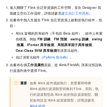
進入關聯了
Flink
全託管資源的工作空間，並在
Designer
頁
面建立空白工作流程，詳情請參見
建立自訂工作流程
。
在畫布中拖入支援在
Flink
全託管資源上啟動並執行組件，包
括：
Alink
架構的所有組件（不包括
Beta
組件），組件上有紫
色標識。例如
FM
訓練
、
FM
預測
、
swing
訓練
、
swing
推薦
、
IForest
異常檢測
、
局部異常因子異常檢測
、
One-Class SVM
異常檢測
等演算法組件。
自訂演算法組件（
PyAlink
指令碼
）。
在畫布右側
工作流属性
頁簽，從
Alink/FlinkML
演算法預設執
行資源列表中選擇
Flink。
重要
如果
Alink
組件成組執行，您需要同時將
Alink
組執行資源類型切換到
Flink，否則，執
行的資源類型為
Alink
組的預設資源類型。關
於如何設定
Alink
組資源類型，詳情請參見
Alink
組件
。