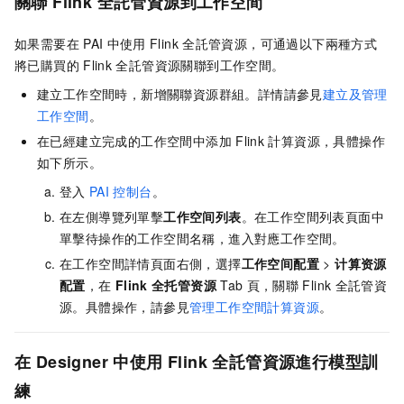
關聯
Flink
全託管資源到工作空間
如果需要在
PAI
中使用
Flink
全託管資源，可通過以下兩種方式
將已購買的
Flink
全託管資源關聯到工作空間。
建立工作空間時，新增關聯資源群組。詳情請參見
建立及管理
工作空間
。
在已經建立完成的工作空間中添加
Flink
計算資源，具體操作
如下所示。
登入
PAI
控制台
。
在左側導覽列單擊
工作空间列表
。在工作空間列表頁面中
單擊待操作的工作空間名稱，進入對應工作空間。
在工作空間詳情頁面右側，選擇
工作空间配置
>
计算资源
配置
，在
Flink
全托管资源
Tab
頁，關聯
Flink
全託管資
源。具體操作，請參見
管理工作空間計算資源
。
在
Designer
中使用
Flink
全託管資源進行模型訓
練