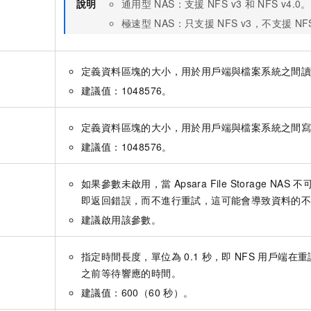
說明
通用型
NAS：支援
NFS v3
和
NFS v4.0。
極速型
NAS：只支援
NFS v3，不支援
NF
定義資料區塊的大小，用於用戶端與檔案系統之間
建議值：1048576。
定義資料區塊的大小，用於用戶端與檔案系統之間
建議值：1048576。
如果參數未啟用，當
Apsara File Storage NAS
不
即返回錯誤，而不進行重試，這可能會導致資料的
建議啟用該參數。
指定時間長度，單位為
0.1
秒，即
NFS
用戶端在重
之前等待響應的時間。
建議值：600（60
秒）。