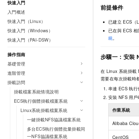
快速入門
前提條件
入門概述
快速入門（Linux）
已建立
ECS（
快速入門（Windows）
已在與
ECS
相
統
。
快速入門（PAI-DSW）
操作指南
步驟一：安裝
基礎管理
在
Linux
系統掛載
進階管理
需要在每次掛載時
掛載訪問
串連
ECS
執行
掛載檔案系統情境說明
安裝
NFS
用戶
ECS執行個體掛載檔案系統
作業系統
Linux系統掛載檔案系統
一鍵掛載NFS協議檔案系統
Alibaba Clou
多台ECS執行個體批量掛載同
一NFS協議檔案系統
CentOS