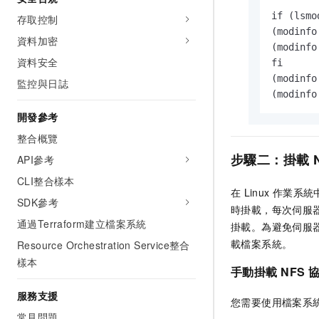
if (lsmo
存取控制
(modinfo
資料加密
(modinfo
資料安全
fi

(modinfo
監控與日誌
(modinfo
開發參考
整合概覽
步驟二：掛載
API參考
CLI整合樣本
在
Linux
作業系統中
SDK參考
時掛載，每次伺服
通過Terraform建立檔案系統
掛載。為避免伺服
載檔案系統。
Resource Orchestration Service整合
樣本
手動掛載
NFS
服務支援
您需要使用檔案系
常見問題