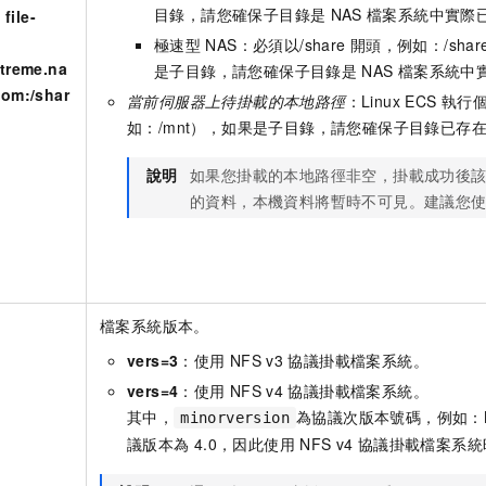
目錄，請您確保子目錄是
NAS
檔案系統中實際
：
file-
極速型
NAS：必須以
/share
開頭，例如：
/shar
xtreme.na
是子目錄，請您確保子目錄是
NAS
檔案系統中
com:/shar
當前伺服器上待掛載的本地路徑
：Linux ECS
執行
如：
/mnt
），如果是子目錄，請您確保子目錄已存
說明
如果您掛載的本地路徑非空，掛載成功後
的資料，本機資料將暫時不可見。建議您
檔案系統版本。
vers=3
：使用
NFS v3
協議掛載檔案系統。
vers=4
：使用
NFS v4
協議掛載檔案系統。
其中，
為協議次版本號碼，例如：
minorversion
議版本為
4.0，因此使用
NFS v4
協議掛載檔案系統