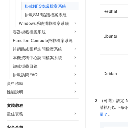
掛載NFS協議檔案系統
Redhat
掛載SMB協議檔案系統
Windows系統掛載檔案系統
容器掛載檔案系統
Ubuntu
Function Compute掛載檔案系統
跨網路或賬戶訪問檔案系統
本機資料中心訪問檔案系統
卸載掛載目錄
Debian
掛載訪問FAQ
資料移轉
性能說明
（可選）設定
實踐教程
請執行以下命
最佳實務
量？
。
安全合規