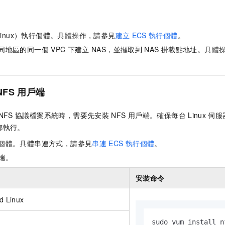
Linux）執行個體。具體操作，請參見
建立
ECS
執行個體
。
同地區的同一個
VPC
下建立
NAS，並擷取到
NAS
掛載點地址。具體
NFS
用戶端
NFS
協議檔案系統時，需要先安裝
NFS
用戶端。確保每台
Linux
伺服
都執行。
個體。具體串連方式，請參見
串連
ECS
執行個體
。
端。
安裝命令
d Linux
sudo yum install n