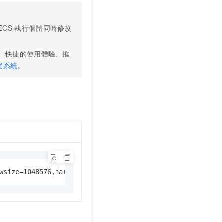
 ECS
執行個體同時修改
、快捷的使用體驗。推
案系統
。
wsize=1048576,hard,timeo=600,retrans=2,noresvport file-s