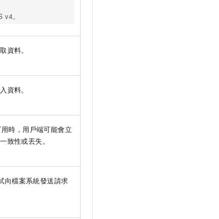
S v4。
讀取資料。
寫入資料。
可用時，用戶端可能會立
不一致性或丟失。
試向檔案系統發送請求