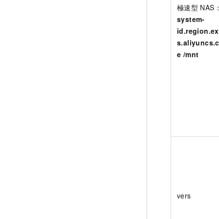
極速型
NAS
system-
id.region.e
s.aliyuncs.
e /mnt
vers