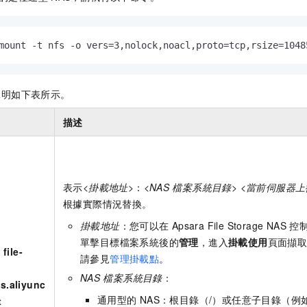
mount -t nfs -o vers=3,nolock,noacl,proto=tcp,rsize=1048
說明如下表所示。
描述
表示<
掛載地址
>：<
NAS
檔案系統目錄
> <
當前伺服器上
根據實際情況替換。
掛載地址
：您可以在
Apsara File Storage NAS
控
單擊目標檔案系統後的
管理
，進入
掛載使用
頁面擷
：
file-
請參見
管理掛載點
。
NAS
檔案系統目錄
：
as.aliyunc
通用型的
NAS：根目錄（
/
）或任意子目錄（例
t