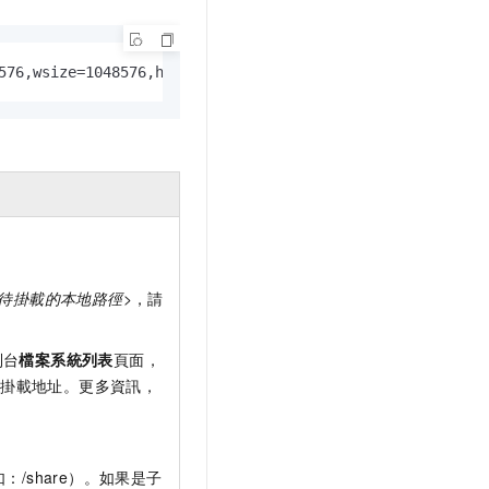
576,wsize=1048576,hard,timeo=600,retrans=2,noresvport fi
待掛載的本地路徑
>，請
制台
檔案系統列表
頁面，
取掛載地址。更多資訊，
如：
/share
）。如果是子