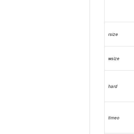
rsize
wsize
hard
timeo