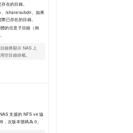
已存在的目錄。
e
、
/share/subdir
。如果
實際已存在的目錄。
個體的任意子目錄（例
在。
該目錄將顯示
NAS
上
使用空目錄掛載。
NAS
支援的
NFS v4
協
時，次版本號碼為
0。