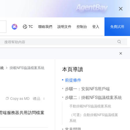
搜尋幫助內容
系統
掛載NFS協議檔案系統
本頁導讀
（1, M）
前提條件
步驟一：安裝NFS用戶端
步驟二：掛載NFS協議檔案系統
Copy as MD
產品
手動掛載NFS協議檔案系統
雲端服務器共用訪問檔案
（可選）自動掛載NFS協議檔案
系統
常見問題