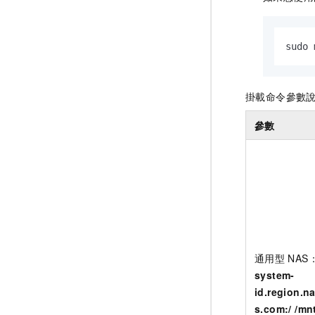
sudo 
掛載命令參數
參數
通用型
NAS
system-
id.region.n
s.com:/ /mn