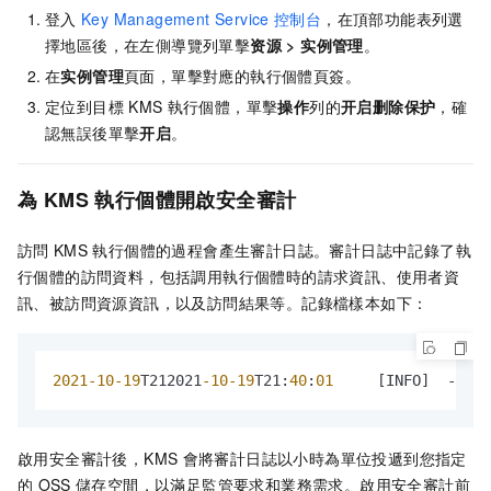
登入
Key Management Service
控制台
，在頂部功能表列選
擇地區後，在左側導覽列單擊
资源
>
实例管理
。
在
实例管理
頁面，單擊對應的執行個體頁簽。
定位到目標
KMS
執行個體，單擊
操作
列的
开启删除保护
，確
認無誤後單擊
开启
。
為
KMS
執行個體開啟安全審計
訪問
KMS
執行個體的過程會產生審計日誌。審計日誌中記錄了執
行個體的訪問資料，包括調用執行個體時的請求資訊、使用者資
訊、被訪問資源資訊，以及訪問結果等。記錄檔樣本如下：
2021
-10
-19
T212021
-10
-19
T21
:
40
:
01
[
INFO
]
  - - 
3
啟用安全審計後，KMS
會將審計日誌以小時為單位投遞到您指定
的
OSS
儲存空間，以滿足監管要求和業務需求。啟用安全審計前