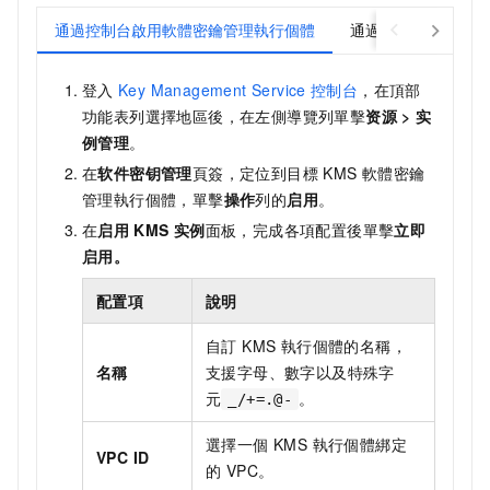
通過控制台啟用軟體密鑰管理執行個體
通過KMS API啟
登入
Key Management Service
控制台
，在頂部
功能表列選擇地區後，在左側導覽列單擊
资源
>
实
例管理
。
在
软件密钥管理
頁簽，定位到目標 KMS 軟體密鑰
管理執行個體，單擊
操作
列的
启用
。
在
启用
KMS
实例
面板，完成各項配置後單擊
立即
启用
。
配置項
說明
自訂 KMS 執行個體的名稱，
名稱
支援字母、數字以及特殊字
元
。
_/+=.@-
選擇一個 KMS 執行個體綁定
VPC ID
的 VPC。