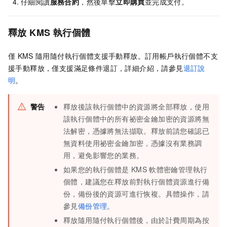
仔細閱讀
服務合約
，然後單擊
立即購買
並完成支付。
釋放
KMS
執行個體
僅
KMS
隨用隨付執行個體支援手動釋放。訂用帳戶執行個體不支
援手動釋放，僅支援滿足條件退訂，詳細介紹，請參見
退訂說
明
。
警告
釋放後該執行個體中的資源將全部釋放，使用
該執行個體中的所有祕密金鑰加密的資源將無
法解密，憑據將無法擷取。釋放前請您確認已
無資料使用祕密金鑰加密，憑據沒有業務調
用，避免影響您的業務。
如果您的執行個體是
KMS
軟體密鑰管理執行
個體，建議您在釋放前對執行個體資源進行備
份，備份後的資源可進行恢複。具體操作，請
參見
備份管理
。
釋放隨用隨付執行個體後，由於計費周期為按