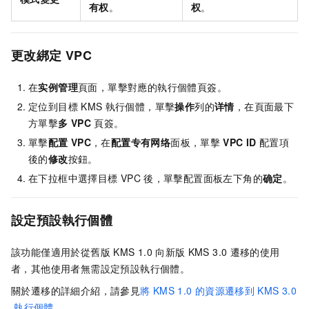
有权
。
权
。
更改綁定
VPC
在
实例管理
頁面，單擊對應的執行個體頁簽。
定位到目標
KMS
執行個體，單擊
操作
列的
详情
，在頁面最下
方單擊
多
VPC
頁簽。
單擊
配置
VPC
，在
配置专有网络
面板，單擊
VPC ID
配置項
後的
修改
按鈕。
在下拉框中選擇目標
VPC
後，單擊配置面板左下角的
确定
。
設定預設執行個體
該功能僅適用於從舊版
KMS 1.0
向新版
KMS 3.0
遷移的使用
者，其他使用者無需設定預設執行個體。
關於遷移的詳細介紹，請參見
將
KMS 1.0
的資源遷移到
KMS 3.0
執行個體
。