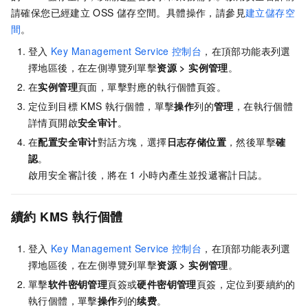
請確保您已經建立
OSS
儲存空間。具體操作，請參見
建立儲存空
間
。
登入
Key Management Service
控制台
，在頂部功能表列選
擇地區後，在左側導覽列單擊
资源
>
实例管理
。
在
实例管理
頁面，單擊對應的執行個體頁簽。
定位到目標
KMS
執行個體，單擊
操作
列的
管理
，在執行個體
詳情頁開啟
安全审计
。
在
配置安全审计
對話方塊，選擇
日志存储位置
，然後單擊
確
認
。
啟用安全審計後，將在
1
小時內產生並投遞審計日誌。
續約
KMS
執行個體
登入
Key Management Service
控制台
，在頂部功能表列選
擇地區後，在左側導覽列單擊
资源
>
实例管理
。
單擊
软件密钥管理
頁簽或
硬件密钥管理
頁簽，定位到要續約的
執行個體，單擊
操作
列的
续费
。