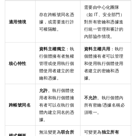
需要由中心化團隊
存在跨帳號同名憑
（如
IT、安全部門）
適用情境
據，或需要進行許
對所有密鑰和憑據進
可權隔離。
行統一管理和審計的
內部協作情境。
資料主權獨立
：執
資料主權共用
：執行
行個體擁有者無權
個體擁有者可以管理
核心特性
管理或使用執行個
和使用執行個體使用
體使用者建立的密
者建立的密鑰和憑
鑰和憑據。
據。
允許
。執行個體使
用者和執行個體擁
不允許
。執行個體內
跨帳號同名
有者可以在執行個
所有密鑰/憑據名稱必
體內建立同名的憑
須唯一。
據。
無法變更為
联合所
可變更為
独立所有
模式變更