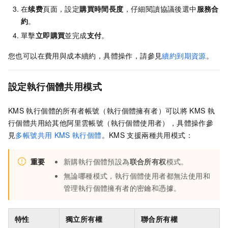
在
续费
頁面，設定
購買時間長度
，仔細閱讀協議後選中
服務合
約
。
單擊
立即購買
並完成
支付
。
您也可以在費用與成本續約，具體操作，請參見
續約到期資源
。
設定執行個體共用模式
KMS
執行個體的所有者帳號（執行個體擁有者）可以將
KMS
執
行個體共用給其他阿里雲帳號（執行個體使用者），具體操作參
見
多帳號共用
KMS
執行個體
。KMS
支援兩種共用模式：
重要
新購執行個體預設為
联合所有权
模式。
無論哪種模式，執行個體使用者都無法使用和
管理執行個體擁有者的密鑰和憑據。
特性
獨立所有權
聯合所有權