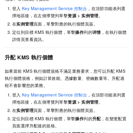
登入
Key Management Service
控制台
，在頂部功能表列選
擇地區後，在左側導覽列單擊
资源
>
实例管理
。
在
实例管理
頁面，單擊對應的執行個體頁簽。
定位到目標
KMS
執行個體，單擊
操作
列的
详情
，在執行個體
詳情頁查看資訊。
升配
KMS
執行個體
如果當前
KMS
執行個體規格不滿足業務要求，您可以升配
KMS
執行個體規格，例如計算效能、憑據數量、密鑰數量等。升配過
程不會影響您的業務。
登入
Key Management Service
控制台
，在頂部功能表列選
擇地區後，在左側導覽列單擊
资源
>
实例管理
。
在
实例管理
頁面，單擊對應的執行個體頁簽。
定位到目標
KMS
執行個體，單擊
操作
列的
升配
，在變更配置
頁面選擇升配後的規格。