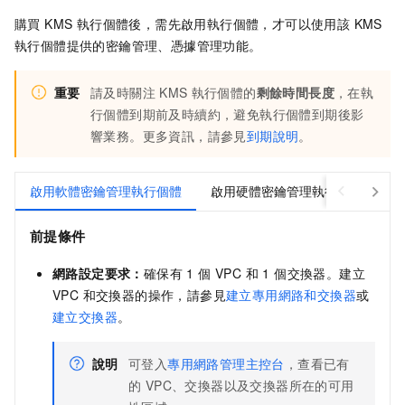
購買 KMS 執行個體後，需先啟用執行個體，才可以使用該 KMS
執行個體提供的密鑰管理、憑據管理功能。
重要
請及時關注
KMS
執行個體的
剩餘時間長度
，在執
行個體到期前及時續約，避免執行個體到期後影
響業務。更多資訊，請參見
到期說明
。
啟用軟體密鑰管理執行個體
啟用硬體密鑰管理執行個體
啟
前提條件
網路設定要求：
確保有 1 個 VPC 和 1 個交換器。建立
VPC 和交換器的操作，請參見
建立專用網路和交換器
或
建立交換器
。
說明
可登入
專用網路管理主控台
，查看已有
的 VPC、交換器以及交換器所在的可用