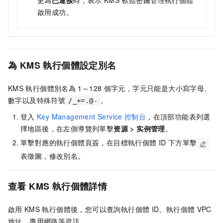
更為
已連接
時，表示 KMS 軟體密鑰管理執行個體
啟用成功。
為
KMS
執行個體設定別名
KMS
執行個體別名為
1～128
個字元，字元只能是大小寫字母、
數字以及特殊符號
。
/_+=.@-
登入
Key Management Service
控制台
，在頂部功能表列選
擇地區後，在左側導覽列單擊
资源
>
实例管理
。
單擊對應的執行個體頁簽，在目標執行個體
ID
下方單擊
表徵圖，修改別名。
查看
KMS
執行個體詳情
啟用
KMS
執行個體後，您可以查詢執行個體
ID、執行個體
VPC
地址、專用網路等資訊。