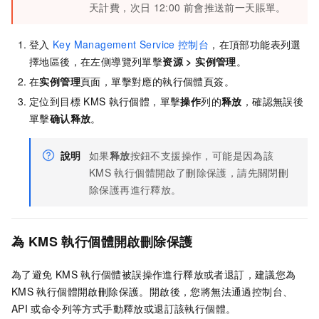
天計費，次日
12:00
前會推送前一天賬單。
登入
Key Management Service
控制台
，在頂部功能表列選
擇地區後，在左側導覽列單擊
资源
>
实例管理
。
在
实例管理
頁面，單擊對應的執行個體頁簽。
定位到目標
KMS
執行個體，單擊
操作
列的
释放
，確認無誤後
單擊
确认释放
。
說明
如果
释放
按鈕不支援操作，可能是因為該
KMS
執行個體開啟了刪除保護，請先關閉刪
除保護再進行釋放。
為
KMS
執行個體開啟刪除保護
為了避免
KMS
執行個體被誤操作進行釋放或者退訂，建議您為
KMS
執行個體開啟刪除保護。開啟後，您將無法通過控制台、
API
或命令列等方式手動釋放或退訂該執行個體。