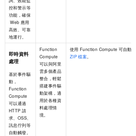
詢、效能監
控和警示等
功能，確保
Web
應用
高效、可靠
地運行。
Function
使用
Function Compute
可自動
即時資料
Compute
ZIP
檔案
。
處理
可以與阿里
雲多個產品
基於事件驅
整合，輕鬆
動，
搭建事件驅
Function
動架構，適
Compute
用於各種資
可以通過
料處理情
HTTP
請
境。
求、OSS、
訊息佇列等
自動觸發。