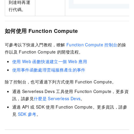
到達時再運
行代碼。
如何使用
Function Compute
可參考以下快速入門教程，瞭解
Function Compute
控制台
的操
作以及
Function Compute
的開發流程。
使用
Web
函數快速建立一個
Web
應用
使用事件函數處理雲端服務產生的事件
除了控制台，也可通過下列方式使用
Function Compute。
通過
Serverless Devs
工具使用
Function Compute，更多資
訊，請參見
什麼是
Serverless Devs
。
通過
API
或
SDK
使用
Function Compute。更多資訊，請參
見
SDK
參考
。