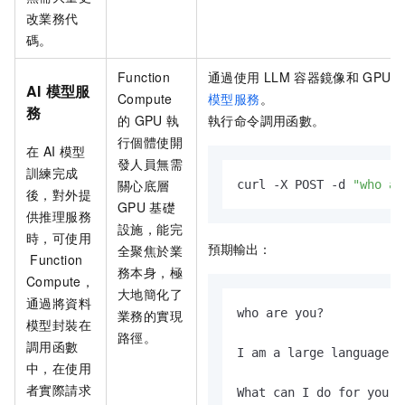
改業務代
碼。
Function
通過使用
LLM
容器鏡像和
GPU
AI
模型服
Compute
模型服務
。
務
的
GPU
執
執行命令調用函數。
行個體使開
在
AI
模型
發人員無需
訓練完成
關心底層
curl -X POST -d 
"who ar
後，對外提
GPU
基礎
供推理服務
設施，能完
時，可使用
預期輸出：
全聚焦於業
Function
務本身，極
Compute，
大地簡化了
通過將資料
who are you?

業務的實現
模型封裝在
路徑。
調用函數
I am a large language m
中，在使用
者實際請求
What can I do for you t