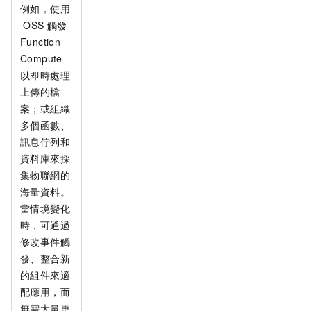
例如，使用
OSS
觸發
Function
Compute
以即時處理
上傳的檔
案；或組織
多個函數、
訊息佇列和
資料庫來採
集物聯網的
海量資料。
當情境變化
時，可通過
修改事件觸
發、整合新
的組件來適
配應用，而
無需大量更