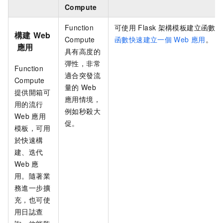
Compute
Function
可使用
Flask
架構模板建立函數，
構建
Web
Compute
函數快速建立一個
Web
應用
。
應用
具有高度的
彈性，非常
Function
適合突發流
Compute
量的
Web
提供開箱可
應用情境，
用的流行
例如秒殺大
Web
應用
促。
模板，可用
於快速構
建、迭代
Web
應
用。隨著業
務進一步擴
充，也可使
用日誌查