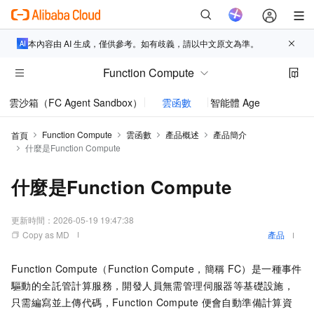
本內容由 AI 生成，僅供參考。如有歧義，請以中文原文為準。
Function Compute
雲沙箱（FC Agent Sandbox）
雲函數
智能體 AgentRun
Function Compute
雲函數
產品概述
產品簡介
首頁
什麼是Function Compute
什麼是Function Compute
更新時間：
2026-05-19 19:47:38
Copy as MD
產品
Function Compute
（Function Compute，簡稱
FC）是一種事件
驅動的全託管計算服務，開發人員無需管理伺服器等基礎設施，
只需編寫並上傳代碼，
Function Compute
便會自動準備計算資