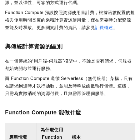
源，並以彈性、可靠的方式運行代碼。
Function Compute
預設按照資源使用量計費，根據函數配置的規
格與使用時間長度的乘積計算資源使用量，僅在需要時分配資源
並能及時釋放。更多關於計費的資訊，請參見
計費概述
。
與傳統計算資源的區別
在一個傳統的“用戶端-伺服器”模型中，不論是否有請求，伺服器
都始終開啟並運行服務。
而
Function Compute
遵循
Serverless（無伺服器）架構，只有
在請求到達時才執行函數，並能及時釋放函數執行個體。這樣，
只需為實際消耗的資源付費，且無需再管理伺服器。
Function Compute
能做什麼
為什麼使用
應用情境
Function
樣本