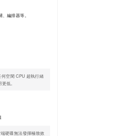
關、編排器等。
任何空閑
CPU
超執行緒
用更低。
碟
雲端硬碟無法發揮極致效