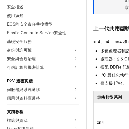
加
安全概述
京
使用須知
ECS的安全責任共擔模型
上一代共用型
Elastic Compute Service安全性
基礎安全服務
xn4、n4、mn4
和
身份與許可權
多種處理器和
安全與合規治理
處理器：2.5 G
搭配
DDR4
記
可信計算與機密計算
I/O
最佳化執行
P2V 遷雲實踐
僅支援
IPv4。
伺服器與系統遷移
規格類型系列
應用與資料庫遷移
實踐教程
標籤與資源
xn4
Linux基礎教程