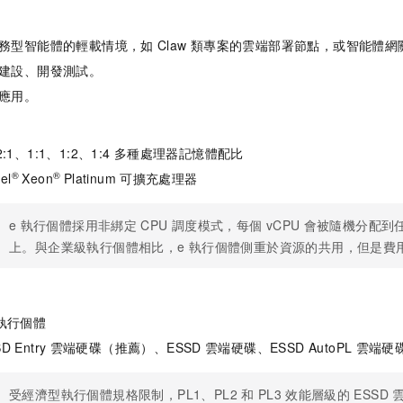
務型智能體的輕載情境，如
Claw
類專案的雲端部署節點，或智能體網
建設、開發測試。
應用。
2:1、1:1、1:2、1:4
多種處理器記憶體配比
®
®
el
Xeon
Platinum
可擴充處理器
e
執行個體採用非綁定
CPU
調度模式，每個
vCPU
會被隨機分配到
上。與企業級執行個體相比，e
執行個體側重於資源的共用，但是費
執行個體
D Entry
雲端硬碟（推薦）、ESSD
雲端硬碟、ESSD AutoPL
雲端硬
受經濟型執行個體規格限制，PL1、PL2
和
PL3
效能層級的
ESSD