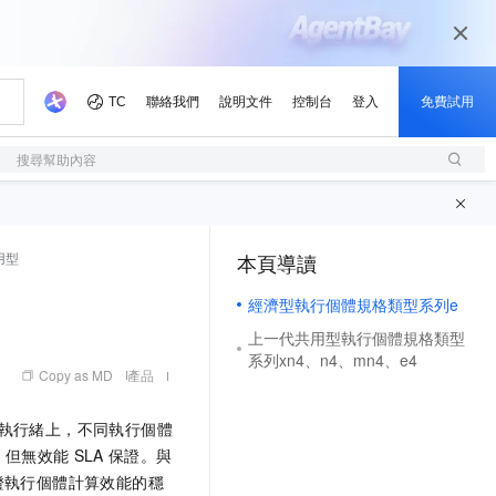
搜尋幫助內容
用型
本頁導讀
（1, M）
經濟型執行個體規格類型系列e
上一代共用型執行個體規格類型
系列xn4、n4、mn4、e4
Copy as MD
產品
執行緒上，不同執行個體
，但無效能
SLA
保證。與
證執行個體計算效能的穩