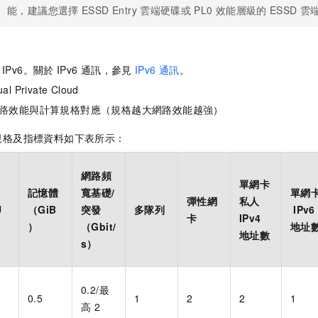
能，建議您選擇
ESSD Entry
雲端硬碟或
PL0
效能層級的
ESSD
雲
、IPv6。關於
IPv6
通訊，參見
IPv6
通訊
。
ual Private Cloud
路效能與計算規格對應（規格越大網路效能越強）
規格及指標資料如下表所示：
網路頻
單網卡
記憶體
寬基礎/
單網
彈性網
私人
U
（GiB
突發
多隊列
IPv6
卡
IPv4
）
（Gbit/
地址
地址數
s）
0.2/最
0.5
1
2
2
1
高
2