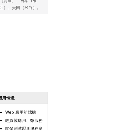
（曼穀）、日本（東
亞）、美國（矽谷）。
適用情境
Web
應用前端機
輕負載應用、微服務
開發測試壓測服務應