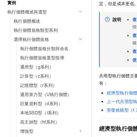
實例
定，但是成本更低
執行個體概述與選型
說明
查
執行個體概述
情
執行個體規格類型系列
查
選擇執行個體規格
確
執行個體規格分類與命名
查
執行個體規格選型指導
使
通用型（g系列）
共用型執行個體主
計算型（c系列）
有：
記憶體型（r系列）
經濟型執行個
通用算力型（U執行個體）
上一代共用型
巨量資料型（d系列）
突發效能型（t
本地SSD型（i系列）
高主頻型（hf系列）
經濟型執行個
增強型