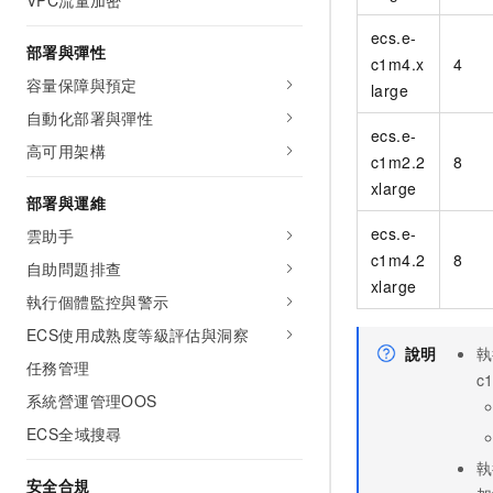
VPC流量加密
ecs.e-
部署與彈性
c1m4.x
4
容量保障與預定
large
自動化部署與彈性
ecs.e-
高可用架構
c1m2.2
8
xlarge
部署與運維
ecs.e-
雲助手
c1m4.2
8
自助問題排查
xlarge
執行個體監控與警示
ECS使用成熟度等級評估與洞察
說明
執
任務管理
c
系統營運管理OOS
ECS全域搜尋
執
安全合規