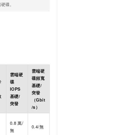
端硬碟。
雲端硬
雲端硬
碟頻寬
卡
碟
基礎/
IOPS
突發
數
基礎/
（Gbit
突發
/s）
0.8
萬/
0.4/無
無