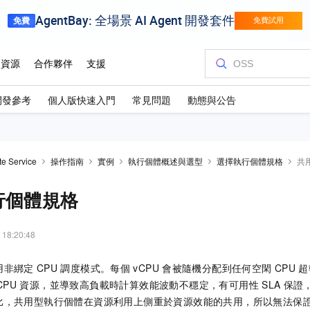
開發參考
個人版快速入門
常見問題
動態與公告
te Service
操作指南
實例
執行個體概述與選型
選擇執行個體規格
共
行個體規格
 18:20:48
用非綁定
CPU
調度模式。每個
vCPU
會被隨機分配到任何空閑
CPU
超
CPU
資源，並導致高負載時計算效能波動不穩定，有可用性
SLA
保證
比，共用型執行個體在資源利用上側重於資源效能的共用，所以無法保