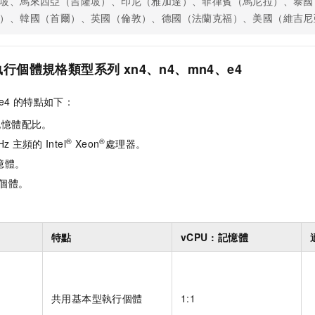
坡、馬來西亞（吉隆坡）、印尼（雅加達）、菲律賓（馬尼拉）、泰國
）、韓國（首爾）、英國（倫敦）、德國（法蘭克福）、美國（維吉尼
執行個體規格類型系列
xn4、n4、mn4、e4
e4
的特點如下：
記憶體配比。
®
®
Hz
主頻的
Intel
Xeon
處理器。
憶體。
個體。
特點
vCPU : 記憶體
共用基本型執行個體
1:1