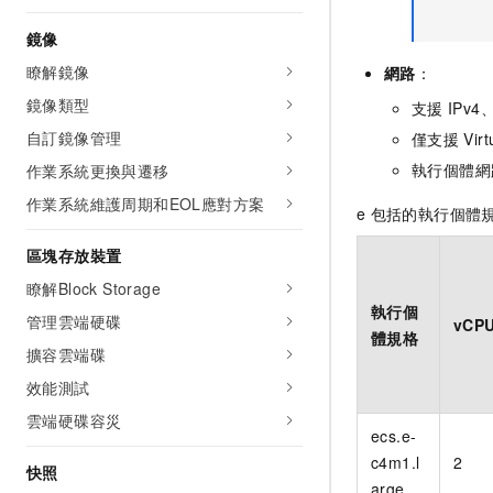
鏡像
瞭解鏡像
網路
：
鏡像類型
支援
IPv4
自訂鏡像管理
僅支援
Virt
執行個體網
作業系統更換與遷移
作業系統維護周期和EOL應對方案
e
包括的執行個體
區塊存放裝置
瞭解Block Storage
執行個
管理雲端硬碟
vCP
體規格
擴容雲端碟
效能測試
雲端硬碟容災
ecs.e-
c4m1.l
2
快照
arge