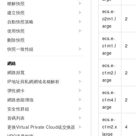
瞭解快照
ecs.e-
建立快照
c2m1.l
2
自動快照策略
arge
使用快照
ecs.e-
刪除快照
c1m1.l
2
快照一致性組
arge
網絡
ecs.e-
網路頻寬
c1m2.l
2
arge
IP地址與私網網域名稱解析
彈性網卡
ecs.e-
網路效能增強
c1m4.l
2
arge
安全性群組
首碼列表
ecs.e-
c1m2.x
4
更換Virtual Private Cloud或交換器
large