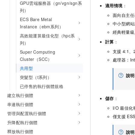
GPU雲端服務器（gn/vgn/sgn系
適用情境
：
列）
面向自主任
ECS Bare Metal
中小型網站
Instance（ebm系列）
經典輕量級
高效能運算最佳化型（hpc系
計算
：
列）
支援
4:1、
Super Computing
Cluster（SCC）
處理器：Int
共用型
說明
突髮型（t系列）
已停售的執行個體規格
建立執行個體
儲存
：
串連執行個體
I/O
最佳化
管理與配置執行個體
僅支援
ESS
升降配執行個體
釋放執行個體
說明