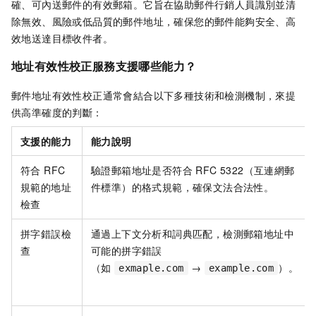
確、可內送郵件的有效郵箱。它旨在協助郵件行銷人員識別並清
除無效、風險或低品質的郵件地址，確保您的郵件能夠安全、高
效地送達目標收件者。
地址有效性校正服務支援哪些能力？
郵件地址有效性校正通常會結合以下多種技術和檢測機制，來提
供高準確度的判斷：
支援的能力
能力說明
符合 RFC
驗證郵箱地址是否符合 RFC 5322（互連網郵
規範的地址
件標準）的格式規範，確保文法合法性。
檢查
拼字錯誤檢
通過上下文分析和詞典匹配，檢測郵箱地址中
查
可能的拼字錯誤
（如
→
）。
exmaple.com
example.com