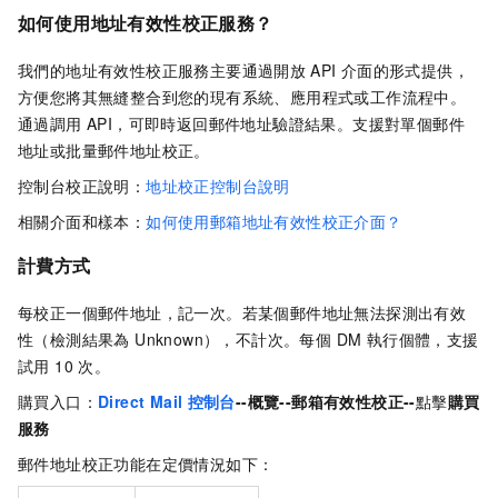
如何使用地址有效性校正服務？
我們的地址有效性校正服務主要通過開放
API
介面的形式提供，
方便您將其無縫整合到您的現有系統、應用程式或工作流程中。
通過調用 API，可即時返回郵件地址驗證結果。支援對單個郵件
地址或批量郵件地址校正。
控制台校正說明：
地址校正控制台說明
相關介面和樣本：
如何使用郵箱地址有效性校正介面？
計費方式
每校正一個郵件地址，記一次。若某個郵件地址無法探測出有效
性（檢測結果為 Unknown），不計次。每個 DM 執行個體，支援
試用 10 次。
購買入口：
Direct Mail
控制台
--概覽--郵箱有效性校正--
點擊
購買
服務
郵件地址校正功能在定價情況如下：