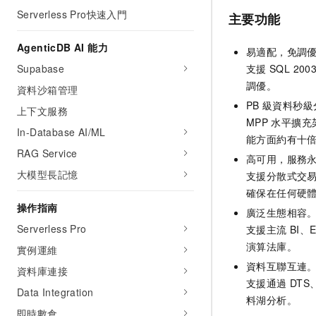
Serverless Pro快速入門
主要功能
AgenticDB AI 能力
易適配，免調
Supabase
支援
SQL 20
調優。
資料沙箱管理
PB
級資料秒級
上下文服務
MPP
水平擴充
In-Database AI/ML
能方面約有十
RAG Service
高可用，服務
大模型長記憶
支援分散式交
確保在任何硬
操作指南
廣泛生態相容
Serverless Pro
支援主流
BI、E
演算法庫。
實例運維
資料互聯互連
資料庫連接
支援通過
DTS、
Data Integration
料湖分析。
即時數倉