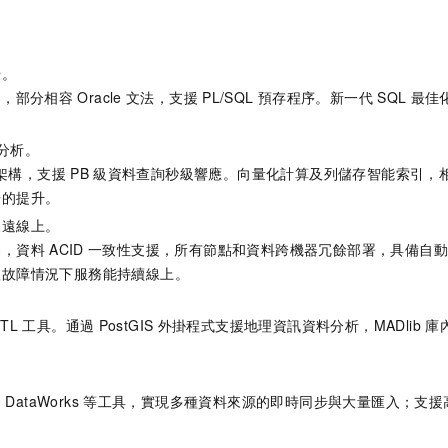
優。
03，部分相容
Oracle
文法，支援
PL/SQL
預存程序。新一代
SQL
最佳
分析。
架構，支援
PB
級資料查詢秒級響應。向量化計算及列儲存智能索引，
倍的提升。
永遠線上。
易，資料
ACID
一致性支援，所有節點和資料跨機器冗餘部署，具備自動
體故障情況下服務能持續線上。
。
TL
工具。通過
PostGIS
外掛程式支援地理資訊資料分析，MADlib
庫
。
DataWorks
等工具，實現多種資料來源的即時同步與大量匯入；支援