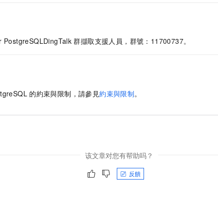
or PostgreSQL
DingTalk
群擷取支援人員，群號：11700737。
stgreSQL
的約束與限制，請參見
約束與限制
。
该文章对您有帮助吗？
反饋