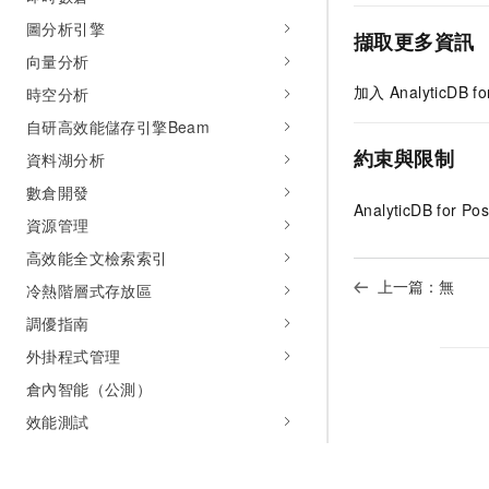
圖分析引擎
擷取更多資訊
向量分析
加入
AnalyticDB f
時空分析
自研高效能儲存引擎Beam
約束與限制
資料湖分析
數倉開發
AnalyticDB for Po
資源管理
高效能全文檢索索引
上一篇：無
冷熱階層式存放區
調優指南
外掛程式管理
倉內智能（公測）
效能測試
最佳實務