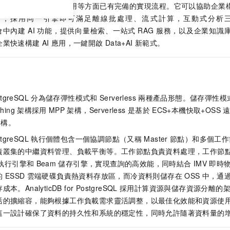
on、資源隔離、冷熱分層、高可用等方面已有完備的實現流程。它可以協助企
台，採用同一引擎即可滿足離線批處理、流式計算，互動式分析
倉中內建
AI
功能，提供向量檢索、一站式
RAG
服務，以及企業知識
企業快速構建
AI
應用，一鍵開啟
Data+AI
新範式。
stgreSQL
分為儲存彈性模式和
Serverless
兩種產品形態。儲存彈性模
hing
架構採用
MPP
架構，Serverless
是基於
ECS+本機快取+OSS
架構。
stgreSQL
執行個體包含一個協調節點（又稱
Master
節點）和多個工作
責叢集的中繼資料管理、負載平衡等。工作節點負責資料處理，工作節
執行引擎和
Beam
儲存引擎，實現查詢的高效能，同時結合
IMV
即時
的
ESSD
雲端硬碟負責熱資料存放區，而冷資料則儲存在
OSS
中，通
存成本。
AnalyticDB for PostgreSQL
採用計算資源與儲存資源分離的
活的擴縮容，能夠根據工作負載需求靈活調整，以最佳化效能和資源使
這一設計確保了資料的持久性和系統的穩定性，同時允許隨著資料量的