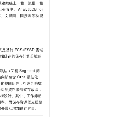
業構建離線上一體、流批一體
三種情境。
AnalyticDB for
庫、文搜圖、圖搜圖等功能
式是基於
ECS+ESSD
雲端
遠端儲存的儲存計算分離的
節點（又稱
Segment
節
點內部包含
Orca
最佳化
物化視圖組件，打造即時數
過冷熱資料階層式存放區，
架構設計。其中，工作節點
用率。而儲存資源僅支援擴
增長靈活增加儲存容量。