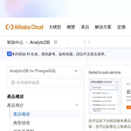
幫助中心
AnalyticDB
本內容由 AI 生成，僅供參考。如有歧義，請以中文原文為準。
AnalyticDB
首頁
AnalyticDB for PostgreSQL
Select a sub-service
產品概述
產品概述
更新時間：
2025-04-08
產品簡介
AnalyticDB for Po
產品概述
和
Oracle
資料庫
您可以在下拉框切換本產品
典型情境
能，也可以點擊左上角產品
及行列混合儲存提