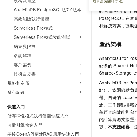
規格及選型
您更高效閱讀文檔。
Integrati
AnalyticDB PostgreSQL版7.0版本
綜合資料分析平
PostgreSQL
在數
高效能版執行個體
和解決方案，協助
Serverless Pro模式
Serverless Pro模式效能測試
產品架構
約束與限制
名詞解釋
AnalyticDB for Po
客戶案例
硬碟的
Shared-Not
Shared-Storage
技術白皮書
AnalyticDB for Po
規格和定價
點）。協調節點負
發布記錄
器、自研的
Laser
倉。工作節點掛載
快速入門
兼顧查詢效能和儲
儲存彈性模式執行個體快速入門
的計算資源支援靈
向量引擎快速入門
容，
不支援縮容
，
基於OpenAPI構建RAG應用快速入門