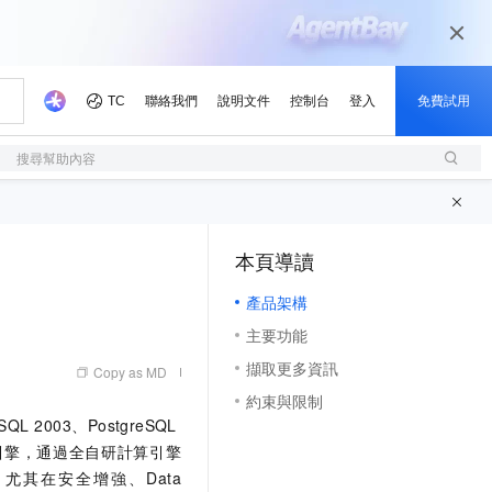
搜尋幫助內容
本頁導讀
（1, M）
產品架構
主要功能
擷取更多資訊
Copy as MD
約束與限制
 SQL 2003、PostgreSQL
引擎，通過全自研計算引擎
其在安全增強、Data