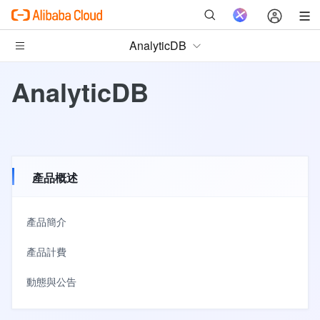
AnalyticDB
AnalyticDB
產品概述
產品簡介
產品計費
動態與公告