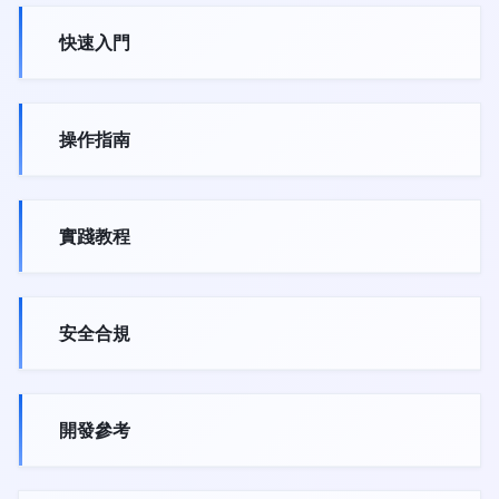
快速入門
操作指南
實踐教程
安全合規
開發參考