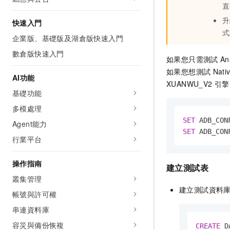
直
升
快速入門
式
企業版、基礎版及湖倉版快速入門
數倉版快速入門
如果您只需測試
An
如果您想測試
Nati
AI功能
XUANWU_V2
引擎
基礎功能
多模處理
SET
 ADB_CON
Agent能力
SET
 ADB_CON
行業平台
操作指南
建立測試表
叢集管理
建立測試資料
帳號與許可權
串連資料庫
容災與備份恢複
CREATE
 D