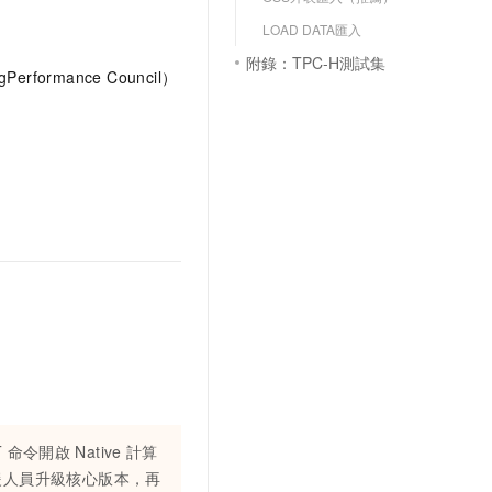
LOAD DATA匯入
附錄：TPC-H測試集
ngPerformance Council）
T
命令開啟
Native
計算
援人員升級核心版本，再