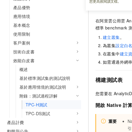
您更高效閱讀文檔。
準備工作
產品優勢
應用情境
在阿里雲公用雲
An
基本概念
標準
benchmark
使用限制
建立叢集
。
客戶案例
為叢集
設定白
技術白皮書
在叢集中
建立
效能白皮書
如需通過外網
概述
基於標準測試集的測試說明
構建測試表
基於應用情境的測試說明
您需要在
Analytic
附錄：測試過程詳解
TPC-H測試
開啟
Native
計
TPC-DS測試
重要
Na
產品計費
引
動態與公告