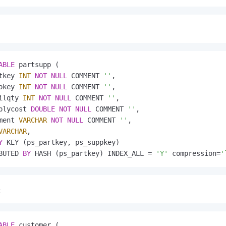
ABLE
 partsupp (

tkey 
INT
NOT
NULL
 COMMENT 
''
,

pkey 
INT
NOT
NULL
 COMMENT 
''
,

ilqty 
INT
NOT
NULL
 COMMENT 
''
,

plycost 
DOUBLE
NOT
NULL
 COMMENT 
''
,

ment 
VARCHAR
NOT
NULL
 COMMENT 
''
,

VARCHAR
,

Y
 KEY (ps_partkey, ps_suppkey)

BUTED 
BY
 HASH (ps_partkey) INDEX_ALL 
=
'Y'
 compression
=
'
表
ABLE
 customer (
