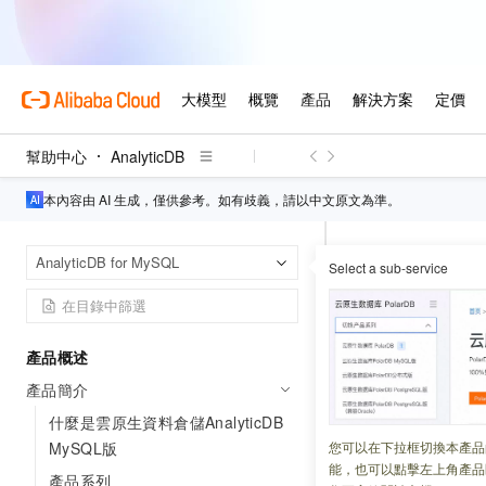
幫助中心
AnalyticDB
本內容由 AI 生成，僅供參考。如有歧義，請以中文原文為準。
AnalyticDB
首頁
AnalyticDB for MySQL
Select a sub-service
TPC-H測
產品概述
更新時間：
2026-02-25
產品簡介
TPC-H
是評估資料
什麼是雲原生資料倉儲AnalyticDB
AnalyticDB for M
MySQL版
您可以在下拉框切換本產品
能，也可以點擊左上角產品
產品系列