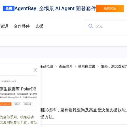
AnalyticDB for MySQL
產品概述
產品簡介
效能白皮書
附錄：測試過程
試
 18:33:49
庫商務分析能力的基準測試標準，聚焦複雜查詢及高並發決策支援效能
ySQL
中運行該測試的具體方法。
的全部系列、模組或功
區塊回到產品主頁，幫助