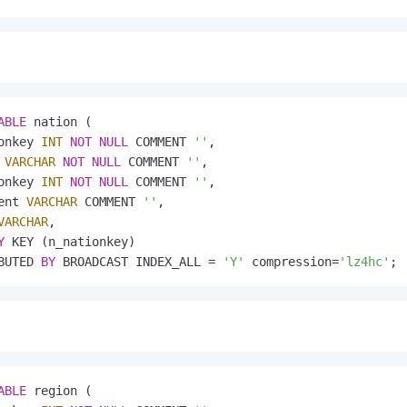
ABLE
 nation (

onkey 
INT
NOT
NULL
 COMMENT 
''
,

 
VARCHAR
NOT
NULL
 COMMENT 
''
,

onkey 
INT
NOT
NULL
 COMMENT 
''
,

ent 
VARCHAR
 COMMENT 
''
,

VARCHAR
,

Y
 KEY (n_nationkey)

BUTED 
BY
 BROADCAST INDEX_ALL 
=
'Y'
 compression
=
'lz4hc'
;
ABLE
 region (
