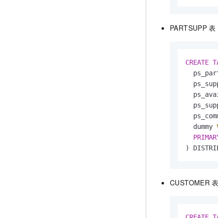
PARTSUPP
表
CREATE
T
  ps_par
  ps_sup
  ps_ava
  ps_sup
  ps_com
  dummy 
PRIMAR
) DISTRI
CUSTOMER
CREATE
T