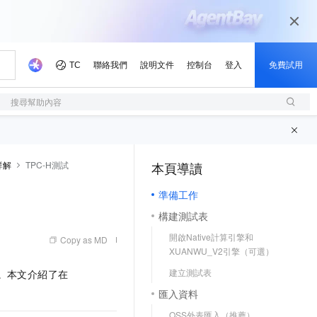
搜尋幫助內容
詳解
TPC-H測試
本頁導讀
（1, M）
準備工作
構建測試表
開啟Native計算引擎和
Copy as MD
XUANWU_V2引擎（可選）
建立測試表
。本文介紹了在
匯入資料
OSS外表匯入（推薦）