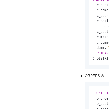
  c_cust
  c_name
  c_addr
  c_nati
  c_phon
  c_acct
  c_mkts
  c_comm
  dummy 
PRIMAR
) DISTRI
ORDERS
表
CREATE
T
  o_orde
  o_cust
  o_orde