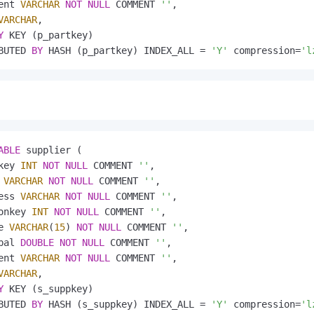
ent 
VARCHAR
NOT
NULL
 COMMENT 
''
,

VARCHAR
,

Y
 KEY (p_partkey)

BUTED 
BY
 HASH (p_partkey) INDEX_ALL 
=
'Y'
 compression
=
'l
ABLE
 supplier (

key 
INT
NOT
NULL
 COMMENT 
''
,

 
VARCHAR
NOT
NULL
 COMMENT 
''
,

ess 
VARCHAR
NOT
NULL
 COMMENT 
''
,

onkey 
INT
NOT
NULL
 COMMENT 
''
,

e 
VARCHAR
(
15
) 
NOT
NULL
 COMMENT 
''
,

bal 
DOUBLE
NOT
NULL
 COMMENT 
''
,

ent 
VARCHAR
NOT
NULL
 COMMENT 
''
,

VARCHAR
,

Y
 KEY (s_suppkey)

BUTED 
BY
 HASH (s_suppkey) INDEX_ALL 
=
'Y'
 compression
=
'l