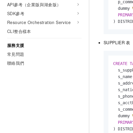
  p_comm
API參考（企業版與湖倉版）
  dummy 
SDK參考
PRIMAR
) DISTRI
Resource Orchestration Service
CLI整合樣本
SUPPLIER
表
服務支援
常見問題
聯絡我們
CREATE
T
  s_supp
  s_name
  s_addr
  s_nati
  s_phon
  s_acct
  s_comm
  dummy 
PRIMAR
) DISTRI