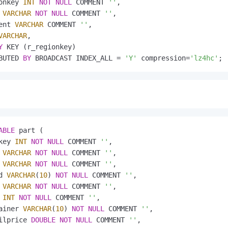
onkey 
INT
NOT
NULL
 COMMENT 
''
,

 
VARCHAR
NOT
NULL
 COMMENT 
''
,

ent 
VARCHAR
 COMMENT 
''
,

VARCHAR
,

Y
 KEY (r_regionkey)

BUTED 
BY
 BROADCAST INDEX_ALL 
=
'Y'
 compression
=
'lz4hc'
;
ABLE
 part (

key 
INT
NOT
NULL
 COMMENT 
''
,

 
VARCHAR
NOT
NULL
 COMMENT 
''
,

 
VARCHAR
NOT
NULL
 COMMENT 
''
,

d 
VARCHAR
(
10
) 
NOT
NULL
 COMMENT 
''
,

 
VARCHAR
NOT
NULL
 COMMENT 
''
,

 
INT
NOT
NULL
 COMMENT 
''
,

ainer 
VARCHAR
(
10
) 
NOT
NULL
 COMMENT 
''
,

ilprice 
DOUBLE
NOT
NULL
 COMMENT 
''
,
