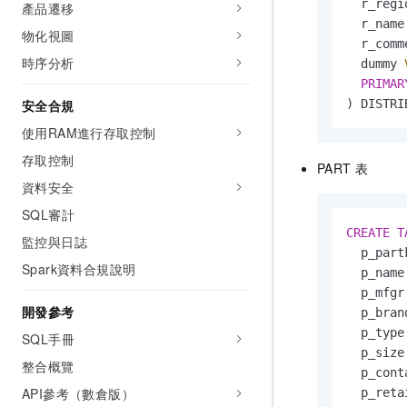
  r_regi
產品遷移
  r_name
物化視圖
  r_comm
時序分析
  dummy 
PRIMAR
) DISTRI
安全合規
使用RAM進行存取控制
存取控制
PART
表
資料安全
SQL審計
CREATE
T
監控與日誌
  p_part
Spark資料合規說明
  p_name
  p_mfgr
開發參考
  p_bran
  p_type
SQL手冊
  p_size
整合概覽
  p_cont
API參考（數倉版）
  p_reta