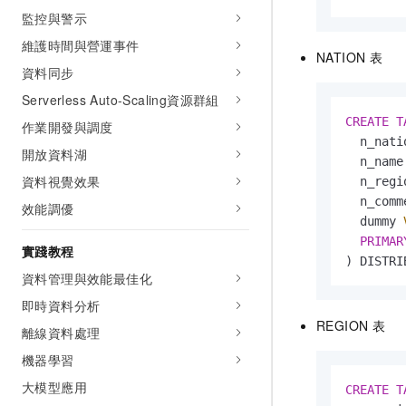
監控與警示
維護時間與營運事件
NATION
表
資料同步
Serverless Auto-Scaling資源群組
CREATE
T
作業開發與調度
  n_nati
開放資料湖
  n_name
資料視覺效果
  n_regi
  n_comm
效能調優
  dummy 
PRIMAR
實踐教程
) DISTRI
資料管理與效能最佳化
即時資料分析
REGION
表
離線資料處理
機器學習
大模型應用
CREATE
T