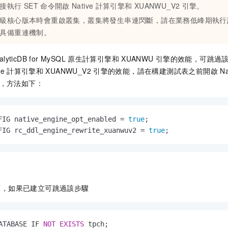
接執行
SET
命令開啟
Native
計算引擎和
XUANWU_V2
引擎。
級核心版本時會重啟叢集，叢集將發生串連閃斷，請在業務低峰期執行
具備重連機制。
alyticDB for MySQL
原生計算引擎和
XUANWU
引擎的效能，可跳過
ve
計算引擎和
XUANWU_V2
引擎的效能，請在構建測試表之前開啟
Na
，方法如下：
FIG native_engine_opt_enabled 
=
true
FIG rc_ddl_engine_rewrite_xuanwuv2 
=
true
;
庫，如果已建立可跳過該步驟
ATABASE IF 
NOT
EXISTS
 tpch; 