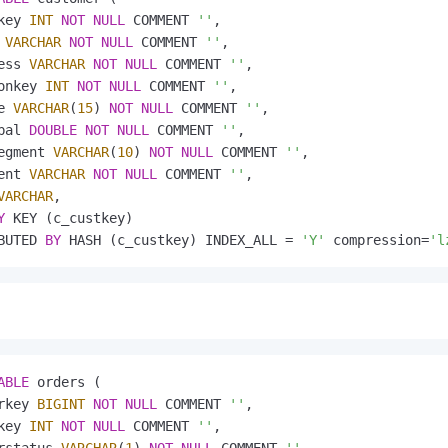
key 
INT
NOT
NULL
 COMMENT 
''
,

 
VARCHAR
NOT
NULL
 COMMENT 
''
,

ess 
VARCHAR
NOT
NULL
 COMMENT 
''
,

onkey 
INT
NOT
NULL
 COMMENT 
''
,

e 
VARCHAR
(
15
) 
NOT
NULL
 COMMENT 
''
,

bal 
DOUBLE
NOT
NULL
 COMMENT 
''
,

egment 
VARCHAR
(
10
) 
NOT
NULL
 COMMENT 
''
,

ent 
VARCHAR
NOT
NULL
 COMMENT 
''
,

VARCHAR
,

Y
 KEY (c_custkey)

BUTED 
BY
 HASH (c_custkey) INDEX_ALL 
=
'Y'
 compression
=
'l
ABLE
 orders (

rkey 
BIGINT
NOT
NULL
 COMMENT 
''
,

key 
INT
NOT
NULL
 COMMENT 
''
,

rstatus 
VARCHAR
(
1
) 
NOT
NULL
 COMMENT 
''
,
