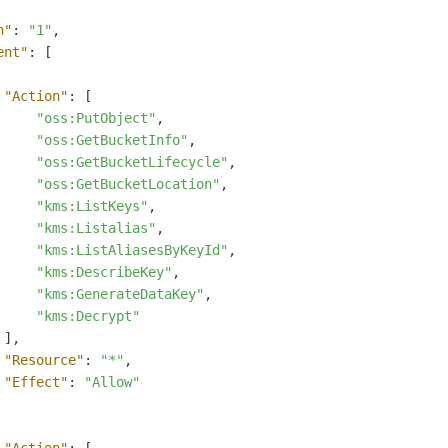
n"
:
"1"
,
ent"
:
[
"Action"
:
[
"oss:PutObject"
,
"oss:GetBucketInfo"
,
"oss:GetBucketLifecycle"
,
"oss:GetBucketLocation"
,
"kms:ListKeys"
,
"kms:Listalias"
,
"kms:ListAliasesByKeyId"
,
"kms:DescribeKey"
,
"kms:GenerateDataKey"
,
"kms:Decrypt"
]
,
"Resource"
:
"*"
,
"Effect"
:
"Allow"