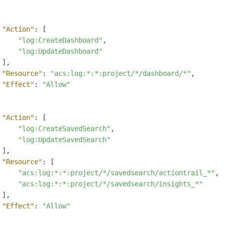
"Action"
:
[
"log:CreateDashboard"
,
"log:UpdateDashboard"
]
,
"Resource"
:
"acs:log:*:*:project/*/dashboard/*"
,
"Effect"
:
"Allow"
"Action"
:
[
"log:CreateSavedSearch"
,
"log:UpdateSavedSearch"
]
,
"Resource"
:
[
"acs:log:*:*:project/*/savedsearch/actiontrail_*"
,
"acs:log:*:*:project/*/savedsearch/insights_*"
]
,
"Effect"
:
"Allow"