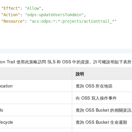
"Effect"
:
"Allow"
,
"Action"
:
"odps:updateUsersToAdmin"
,
"Resource"
:
"acs:odps:*:*:projects/actiontrail_*"
 Trail
使用此策略訪問
SLS
和
OSS
中的資源。許可權說明如下表所
說明
cation
查詢
OSS
所在地區
向
OSS
寫入操作事件
fo
查詢
OSS Bucket
的相關資訊
fecycle
查詢
OSS Bucket
生命週期