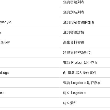
查詢密鑰列表
查詢別名列表
ByKeyId
查詢指定密鑰的別名
y
查詢密鑰詳情
ataKey
產生資料密鑰
將密文解密為明文
查詢
Project
是否存在
eLogs
向
SLS
寫入操作事件
查詢
Logstore
是否存在
ore
建立
Logstore
建立索引