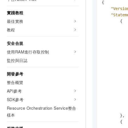
{
"Versio
實踐教程
"Statem
最佳實務
{
教程
安全合規
使用RAM進行存取控制
監控與日誌
開發參考
整合概覽
API參考
SDK參考
Resource Orchestration Service整合
樣本
}
,
{