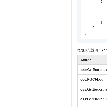
{
}
]
}
權限原則說明：Action
Action
oss:GetBucketLo
oss:PutObject
oss:GetBucketIn
oss:GetBucketLi