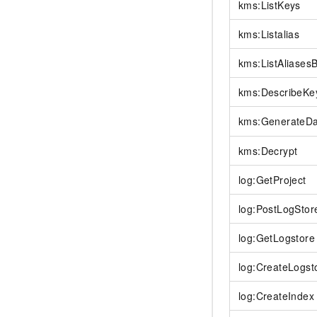
kms:ListKeys
kms:Listalias
kms:ListAliases
kms:DescribeKe
kms:GenerateD
kms:Decrypt
log:GetProject
log:PostLogStor
log:GetLogstore
log:CreateLogst
log:CreateIndex