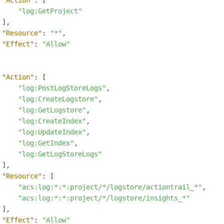
"Action"
:
[
"log:GetProject"
]
,
"Resource"
:
"*"
,
"Effect"
:
"Allow"
"Action"
:
[
"log:PostLogStoreLogs"
,
"log:CreateLogstore"
,
"log:GetLogstore"
,
"log:CreateIndex"
,
"log:UpdateIndex"
,
"log:GetIndex"
,
"log:GetLogStoreLogs"
]
,
"Resource"
:
[
"acs:log:*:*:project/*/logstore/actiontrail_*"
,
"acs:log:*:*:project/*/logstore/insights_*"
]
,
"Effect"
:
"Allow"