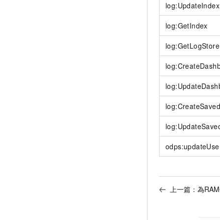
log:UpdateIndex
log:GetIndex
log:GetLogStor
log:CreateDash
log:UpdateDash
log:CreateSave
log:UpdateSave
odps:updateUse
上一篇：
為RA