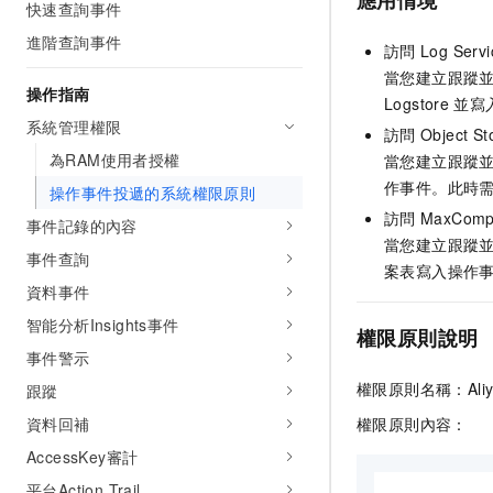
應用情境
快速查詢事件
進階查詢事件
訪問
Log Serv
當您建立跟蹤
操作指南
Logstore
並寫
系統管理權限
訪問
Object S
為RAM使用者授權
當您建立跟蹤
作事件。此時
操作事件投遞的系統權限原則
訪問
MaxComp
事件記錄的內容
當您建立跟蹤
事件查詢
案表寫入操作
資料事件
智能分析Insights事件
權限原則說明
事件警示
權限原則名稱：AliyunAc
跟蹤
資料回補
權限原則內容：
AccessKey審計
平台Action Trail