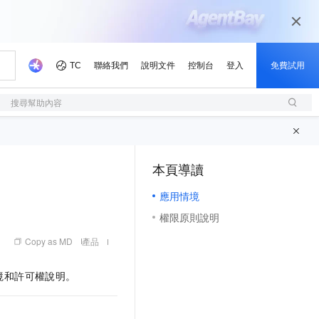
搜尋幫助內容
本頁導讀
（1, M）
應用情境
權限原則說明
Copy as MD
產品
應用情境和許可權說明。