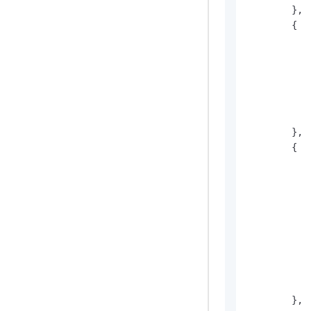
}
,
{
}
,
{
}
,