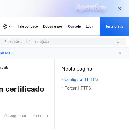
Pesquise conteúdo de ajuda
elerada
tivity
Nesta página
（1）
Configurar HTTPS
 certificado
Forçar HTTPS
Copy as MD
Produto