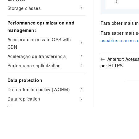
  }
Storage classes
Performance optimization and
Para obter mais i
management
Para saber mais s
Accelerate access to OSS with
usuários a acessa
CDN
Aceleração de transferência
Anterior:
Acessa
por HTTPS
Performance optimization
Data protection
Data retention policy (WORM)
Data replication
Versionamento
Fazer backup de uma instância
ECS