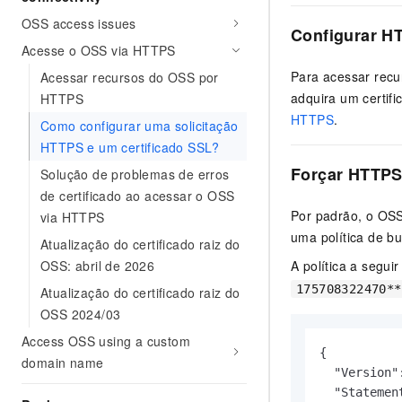
OSS access issues
Configurar H
Acesse o OSS via HTTPS
Para acessar recu
Acessar recursos do OSS por
adquira um certif
HTTPS
HTTPS
.
Como configurar uma solicitação
HTTPS e um certificado SSL?
Forçar HTTP
Solução de problemas de erros
de certificado ao acessar o OSS
Por padrão, o OSS
via HTTPS
uma política de b
Atualização do certificado raiz do
OSS: abril de 2026
A política a segui
175708322470**
Atualização do certificado raiz do
OSS 2024/03
Access OSS using a custom
{

domain name
  "Version":
  "Statement