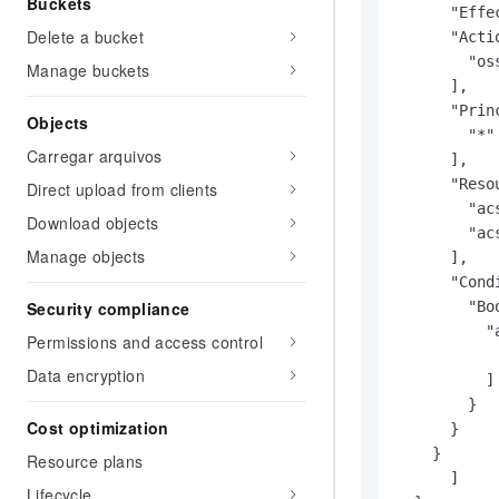
Buckets
      "Effec
Delete a bucket
      "Actio
        "oss
Manage buckets
      ],

      "Princ
Objects
        "*"

Carregar arquivos
      ],

      "Resou
Direct upload from clients
        "ac
Download objects
        "ac
Manage objects
      ],

      "Condi
Security compliance
        "Boo
          "
Permissions and access control
            
Data encryption
          ]

        }

Cost optimization
      }

    }

Resource plans
      ]

Lifecycle