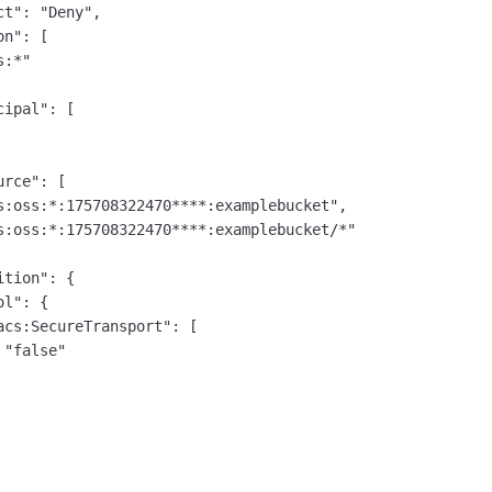
t": "Deny",

n": [

:*"

ipal": [

rce": [

s:oss:*:175708322470****:examplebucket",

s:oss:*:175708322470****:examplebucket/*"

tion": {

l": {

acs:SecureTransport": [

"false"
