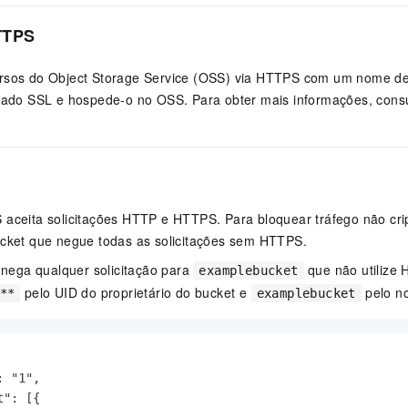
TTPS
rsos do Object Storage Service (OSS) via HTTPS com um nome de
icado SSL e hospede-o no OSS. Para obter mais informações, cons
S
 aceita solicitações HTTP e HTTPS. Para bloquear tráfego não cri
ucket que negue todas as solicitações sem HTTPS.
r nega qualquer solicitação para
que não utilize 
examplebucket
pelo UID do proprietário do bucket e
pelo no
**
examplebucket
 "1",

": [{
