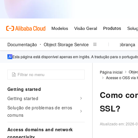
Documentação
Guia do Usuário
Object Storage Service
Referência do Desenvolvedor
Cobrança
Esta página está disponível apenas em inglês. A tradução para o portugu
Objec
Página inicial
Acesse o OSS via
Getting started
Como conf
Getting started
SSL?
Solução de problemas de erros
comuns
Atualizado em:
2026-0
Access domains and network
connectivity