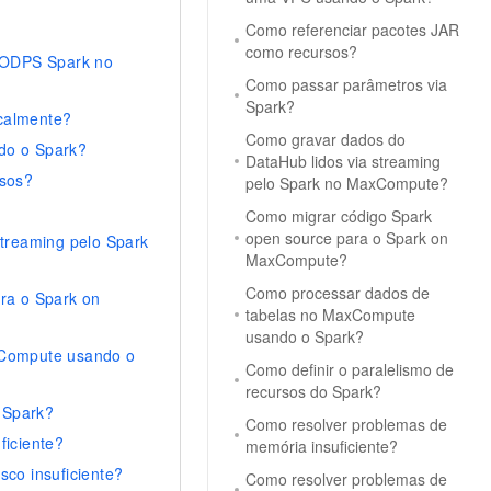
Como referenciar pacotes JAR
como recursos?
 ODPS Spark no
Como passar parâmetros via
Spark?
calmente?
Como gravar dados do
do o Spark?
DataHub lidos via streaming
rsos?
pelo Spark no MaxCompute?
Como migrar código Spark
open source para o Spark on
treaming pelo Spark
MaxCompute?
Como processar dados de
ra o Spark on
tabelas no MaxCompute
usando o Spark?
xCompute usando o
Como definir o paralelismo de
recursos do Spark?
o Spark?
Como resolver problemas de
ficiente?
memória insuficiente?
co insuficiente?
Como resolver problemas de