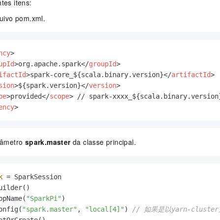
tes itens:
quivo
pom.xml
.
ncy
>
upId
>
org.apache.spark
</
groupId
>
ifactId
>
spark-core_${scala.binary.version}
</
artifactId
>
sion
>
${spark.version}
</
version
>
pe
>
provided
</
scope
>
ency
>
arâmetro
spark.master
da classe principal.
k
=
 SparkSession

uilder()

ppName(
"SparkPi"
)

onfig(
"spark.master"
, 
"local[4]"
) 
// 如果是以yarn-clus