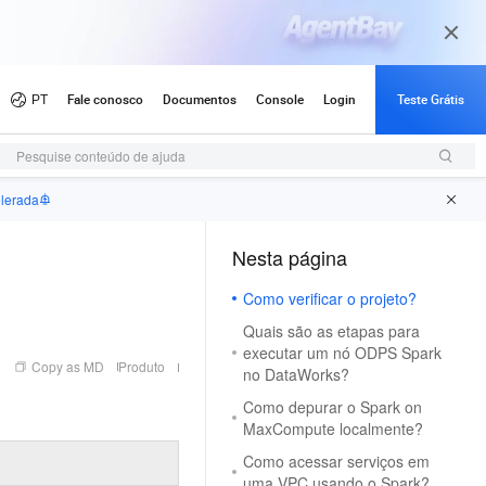
Pesquise conteúdo de ajuda
elerada
Nesta página
（1）
Como verificar o projeto?
Quais são as etapas para
executar um nó ODPS Spark
Copy as MD
Produto
no DataWorks?
Como depurar o Spark on
MaxCompute localmente?
Como acessar serviços em
uma VPC usando o Spark?