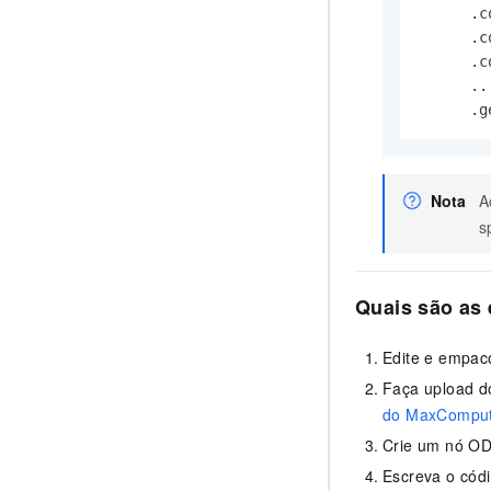
      .c
      .c
      .c
      ..
      .g
Nota
A
s
Quais são as
Edite e empaco
Faça upload d
do MaxCompu
Crie um nó OD
Escreva o códi