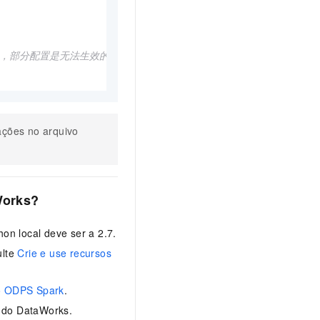
e代码里，部分配置是无法生效的。
ações no arquivo
Works?
on local deve ser a 2.7.
ulte
Crie e use recursos
ó ODPS Spark
.
e do DataWorks.