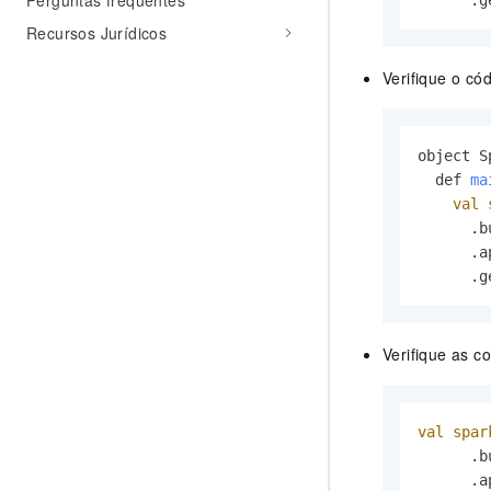
Perguntas frequentes
      .g
Recursos Jurídicos
Verifique o cód
object S
  def 
ma
val
      .b
      .a
      .g
Verifique as c
val
spar
      .b
      .a