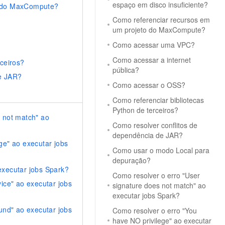
espaço em disco insuficiente?
o do MaxCompute?
Como referenciar recursos em
um projeto do MaxCompute?
Como acessar uma VPC?
Como acessar a internet
rceiros?
pública?
de JAR?
Como acessar o OSS?
?
Como referenciar bibliotecas
Python de terceiros?
 not match" ao
Como resolver conflitos de
dependência de JAR?
ge" ao executar jobs
Como usar o modo Local para
depuração?
executar jobs Spark?
Como resolver o erro "User
ice" ao executar jobs
signature does not match" ao
executar jobs Spark?
und" ao executar jobs
Como resolver o erro "You
have NO privilege" ao executar