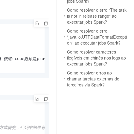
jobs Spark?
Como resolver o erro "The task
is not in release range" ao
executar jobs Spark?
Como resolver o erro
"java.io.UTFDataFormatExcepti
on" ao executar jobs Spark?
Como resolver caracteres
ilegíveis em chinês nos logs ao
executar jobs Spark?
Como resolver erros ao
chamar tarefas externas de
terceiros via Spark?
ter方式提交，代码中如果有local[N]的配置，将会报错。