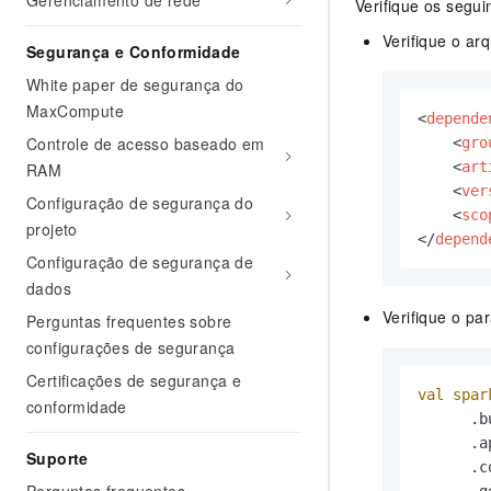
Gerenciamento de rede
Verifique os seguin
Verifique o ar
Segurança e Conformidade
White paper de segurança do
MaxCompute
<
depende
Controle de acesso baseado em
<
gro
<
art
RAM
<
ver
Configuração de segurança do
<
sco
projeto
</
depend
Configuração de segurança de
dados
Verifique o p
Perguntas frequentes sobre
configurações de segurança
Certificações de segurança e
val
spar
conformidade
      .b
      .a
Suporte
      .c