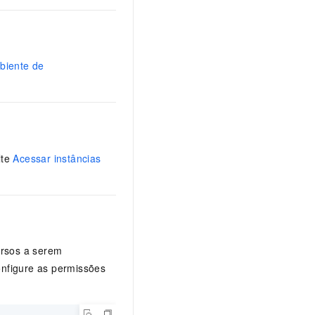
biente de
lte
Acessar instâncias
ursos a serem
onfigure as permissões