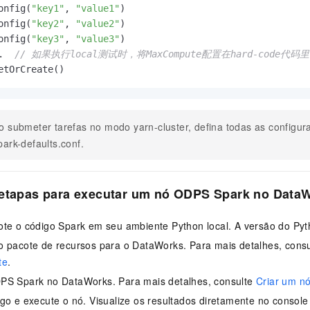
onfig(
"key1"
, 
"value1"
)

onfig(
"key2"
, 
"value2"
)

onfig(
"key3"
, 
"value3"
)

.  
// 如果执行local测试时，将MaxCompute配置在hard-cod
etOrCreate()
o submeter tarefas no modo yarn-cluster, defina todas as configur
park-defaults.conf.
 etapas para executar um nó ODPS Spark no Data
te o código Spark em seu ambiente Python local. A versão do Pyth
o pacote de recursos para o DataWorks. Para mais detalhes, cons
te
.
PS Spark no DataWorks. Para mais detalhes, consulte
Criar um n
go e execute o nó. Visualize os resultados diretamente no consol