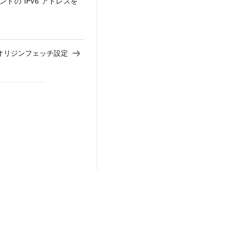
トの IPv6 アドレスを
オリジンフェッチ設定