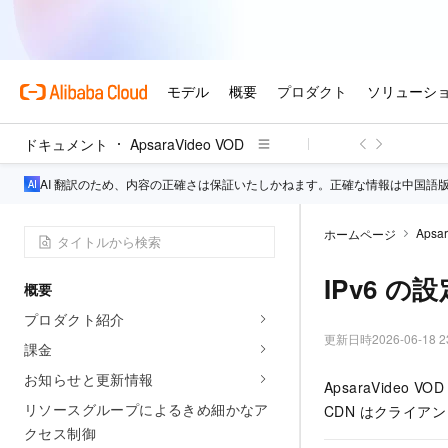
ドキュメント
ApsaraVideo VOD
AI 翻訳のため、内容の正確さは保証いたしかねます。正確な情報は中国語
Apsa
ホームページ
IPv6 の設
概要
プロダクト紹介
更新日時
2026-06-18 2
課金
お知らせと更新情報
ApsaraVideo
リソースグループによるきめ細かなア
CDN はクライア
クセス制御