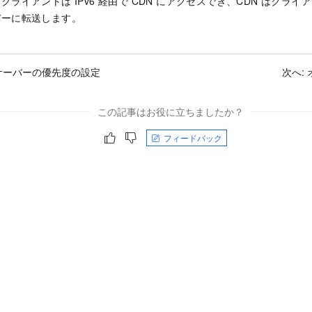
ライアントは IPv6 経由で CDN にアクセスでき、CDN はクライアン
バーに転送します。
サーバーの優先度の設定
次へ:
この記事はお役に立ちましたか？
フィードバック