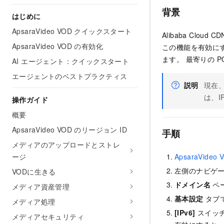
背景
はじめに
ApsaraVideo VOD クイックスタート
Alibaba Clo
ApsaraVideo VOD の有効化
この機能を有効にす
ます。 最寄りの P
AI エージェント：クイックスタート
エージェントのベストプラクティス
説明
現在、
は、I
操作ガイド
概要
ApsaraVideo VOD のリージョン ID
手順
メディアのアップロードとストレ
ージ
ApsaraVide
左側のナビゲ
VODに生きる
ドメイン名
ペ
メディア資産管理
基本設定
タブで
メディア処理
[IPv6]
スイッ
メディアセキュリティ