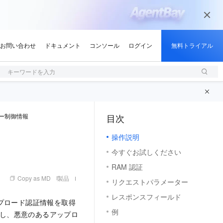
キーワードを入力
ー制御情報
目次
（1）
操作説明
今すぐお試しください
RAM 認証
Copy as MD
製品
リクエストパラメーター
レスポンスフィールド
アップロード認証情報を取得
例
確保し、悪意のあるアップロ