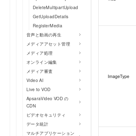
DeleteMultipartUpload
GetUploadDetails
RegisterMedia
音声と動画の再生
メディアアセット管理
メディア処理
オンライン編集
メディア審査
ImageType
Video AI
Live to VOD
ApsaraVideo VOD の
CDN
ビデオセキュリティ
データ統計
マルチアプリケーション