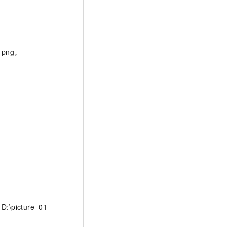
png。
D:\picture_01