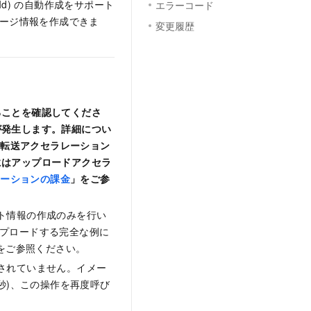
Id) の自動作成をサポート
エラーコード
メージ情報を作成できま
変更履歴
いることを確認してくださ
金が発生します。詳細につい
び転送アクセラレーション
ドにはアップロードアクセラ
レーションの課金
」をご参
ット情報の作成のみを行い
ップロードする完全な例に
をご参照ください。
トされていません。イメー
 秒)、この操作を再度呼び