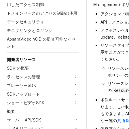
用したアクセス制御
Managemen
ドメインベースのアクセス制御の使用
アクション：
データセキュリティ
API：アクシ
アクセスレベル：
モニタリングとロギング
update、dele
ApsaraVideo VOD の監査可能なイベ
リソースタイ
ント
示すことがで
ください。
開発者リソース
SDK の概要
リソースレ
ポリシーの
ライセンスの管理
リソースレ
プレーヤーSDK
の
Resour
SDKアップロード
条件キー：サ
ショートビデオSDK
ります。この
概要
もできます。Al
サーバー API/SDK
な一連の
共通
APIリファレンス
依存アクショ