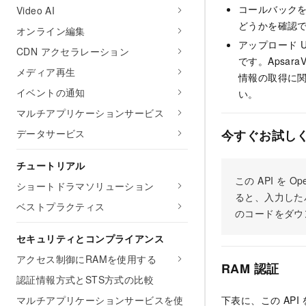
コールバック
Video AI
どうかを確認
オンライン編集
アップロード U
CDN アクセラレーション
です。Apsar
メディア再生
情報の取得に
イベントの通知
い。
マルチアプリケーションサービス
データサービス
今すぐお試し
チュートリアル
この API を
ショートドラマソリューション
ると、入力した
ベストプラクティス
のコードをダウ
セキュリティとコンプライアンス
アクセス制御にRAMを使用する
RAM 認証
認証情報方式とSTS方式の比較
マルチアプリケーションサービスを使
下表に、この API