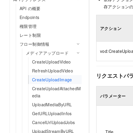
存アクションの
API の概要
Endpoints
権限管理
アクション
レート制限
フロー制御情報
vod:CreateUplo
メディアアップロード
CreateUploadVideo
RefreshUploadVideo
リクエストパ
CreateUploadImage
CreateUploadAttachedM
edia
パラメーター
UploadMediaByURL
GetURLUploadInfos
CancelUrlUploadJobs
UploadStreamByURL
Title