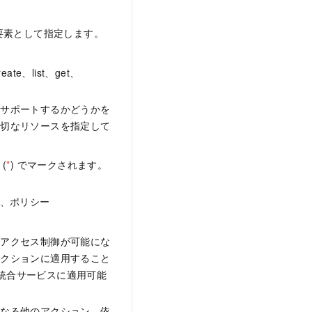
要素として指定します。
、list、get、
をサポートするかどうかを
適切なリソースを指定して
(
*
) でマークされます。
れ、ポリシー
なアクセス制御が可能にな
アクションに適用すること
M 統合サービスに適用可能
となる他のアクション。依