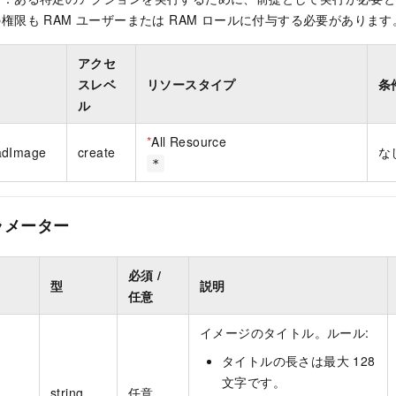
権限も RAM ユーザーまたは RAM ロールに付与する必要があります
アクセ
スレベ
リソースタイプ
条
ル
*
All Resource
adImage
create
な
*
ラメーター
必須 /
型
説明
任意
イメージのタイトル。ルール:
タイトルの長さは最大 128
文字です。
string
任意