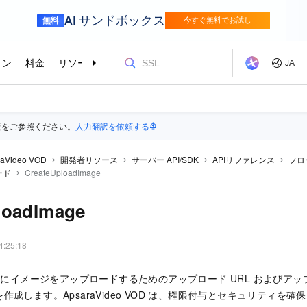
版をご参照ください。
人力翻訳を依頼する
raVideo VOD
開発者リソース
サーバー API/SDK
APIリファレンス
フロ
ード
CreateUploadImage
loadImage
4:25:18
o VOD にイメージをアップロードするためのアップロード URL および
作成します。ApsaraVideo VOD は、権限付与とセキュリティを