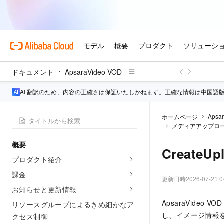
ドキュメント
ApsaraVideo VOD
AI 翻訳のため、内容の正確さは保証いたしかねます。正確な情報は中国語
Apsa
ホームページ
メディアアップロ
概要
CreateUp
プロダクト紹介
課金
更新日時
2026-07-21 0
お知らせと更新情報
ApsaraVide
リソースグループによるきめ細かなア
し、イメージ情報を
クセス制御