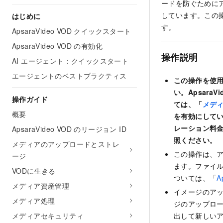
ードを防ぐためにアッ
しています。この操
はじめに
す。
ApsaraVideo VOD クイックスタート
ApsaraVideo VOD の有効化
操作説明
AI エージェント：クイックスタート
エージェントのベストプラクティス
この操作を使用
い。Apsar
操作ガイド
ては、「
メデ
概要
を有効にしてい
レーション料
ApsaraVideo VOD のリージョン ID
照ください。
メディアのアップロードとストレ
この操作は、ア
ージ
ます。ファイル
VODに生きる
ついては、「
A
メディア資産管理
イメージのアッ
メディア処理
ジのアップロー
メディアセキュリティ
出して新しいア