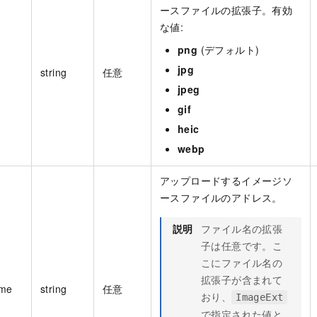
ースファイルの拡張子。有効
な値:
png
(デフォルト)
jpg
string
任意
jpeg
gif
heic
webp
アップロードするイメージソ
ースファイルのアドレス。
説明
ファイル名の拡張
子は任意です。こ
こにファイル名の
拡張子が含まれて
ame
string
任意
おり、
ImageExt
で指定された値と