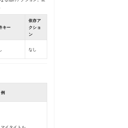
。
依存ア
件キー
クショ
ン
し
なし
例
マイタイトル