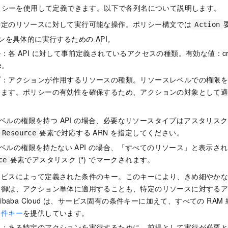
t) ポリシーを使用して定義できます。以下で各列名について説明します。
特定のリソースに対して実行可能な操作。ポリシー構文では
Action
ョンを具体的に実行するための API。
各 API に対して事前定義されているアクセスの種類。有効な値：create
te。
プ：アクションが作用するリソースの種類。リソースレベルでの権限
きます。ポリシーの有効性を確保するため、アクションの対象として
ベルの権限を持つ API の場合、必要なリソースタイプはアスタリスク 
要素で対応する ARN を指定してください。
Resource
ベルの権限を持たない API の場合、「すべてのリソース」と表示さ
要素でアスタリスク (
*
) でマークされます。
ce
ービスによって定義された条件のキー。このキーにより、きめ細やか
制御は、アクション単体に適用することも、特定のリソースに対する
ibaba Cloud は、サービス固有の条件キーに加えて、すべての RA
条件キー
を提供しています。
ン：ある特定のアクションを実行するために、前提として実行が必要