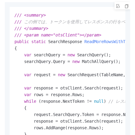
///
<summary>
///
 この例では、トークンを使用してレスポンスの行をページング
///
</summary>
///
<param name="otsClient">
</param>
public
static
 SearchResponse 
ReadMoreRowsWithToken
{

var
 searchQuery = 
new
 SearchQuery();

    searchQuery.Query = 
new
 MatchAllQuery();

var
 request = 
new
 SearchRequest(TableName, Ind
var
 response = otsClient.Search(request);

var
 rows = response.Rows;

while
 (response.NextToken != 
null
) 
// レスポン
    {

        request.SearchQuery.Token = response.NextT
        response = otsClient.Search(request);

        rows.AddRange(response.Rows);

    }
