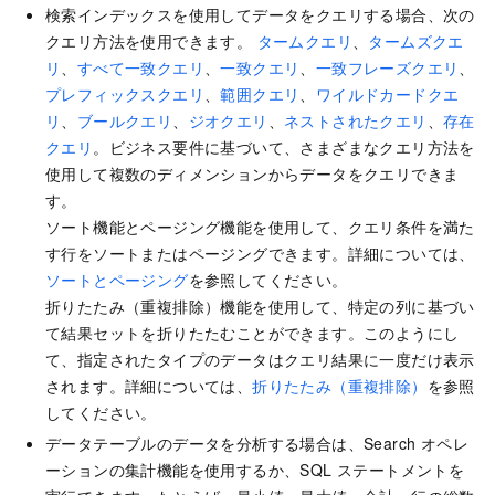
検索インデックスを使用してデータをクエリする場合、次の
クエリ方法を使用できます。
タームクエリ
、
タームズクエ
リ
、
すべて一致クエリ
、
一致クエリ
、
一致フレーズクエリ
、
プレフィックスクエリ
、
範囲クエリ
、
ワイルドカードクエ
リ
、
ブールクエリ
、
ジオクエリ
、
ネストされたクエリ
、
存在
クエリ
。ビジネス要件に基づいて、さまざまなクエリ方法を
使用して複数のディメンションからデータをクエリできま
す。
ソート機能とページング機能を使用して、クエリ条件を満た
す行をソートまたはページングできます。詳細については、
ソートとページング
を参照してください。
折りたたみ（重複排除）機能を使用して、特定の列に基づい
て結果セットを折りたたむことができます。このようにし
て、指定されたタイプのデータはクエリ結果に一度だけ表示
されます。詳細については、
折りたたみ（重複排除）
を参照
してください。
データテーブルのデータを分析する場合は、Search オペレ
ーションの集計機能を使用するか、SQL ステートメントを