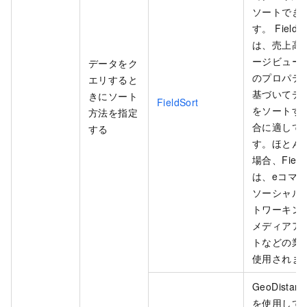
ソートでき
す。 FieldSo
は、売上高
ージビュー
データをク
のプロパテ
エリすると
基づいてデ
きにソート
FieldSort
をソートす
方法を指定
合に適して
する
す。ほとん
場合、FieldS
は、eコマ
ソーシャル
トワーキン
メディアア
トなどの業
使用されま
GeoDistanc
を使用して