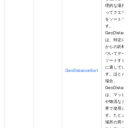
理的な場所
ってクエリ
をソートで
す。
GeoDistanc
は、特定の
からの距離
づいてデー
ソートする
に適してい
GeoDistanceSort
す。ほとん
場合、
GeoDistanc
は、マッピ
や物流など
界で使用さ
す。たとえ
場所の周り