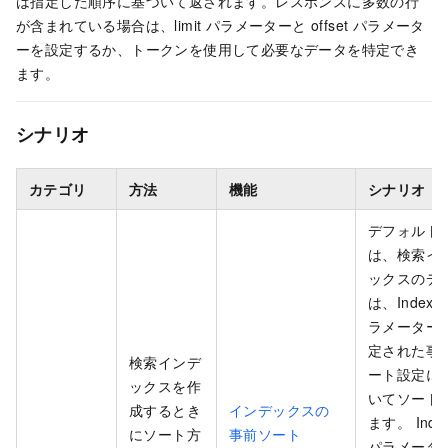
は指定した順序に基づいて返されます。レスポンスに多数の行
が含まれている場合は、limit パラメーターと offset パラメータ
ーを設定するか、トークンを使用して必要なデータを特定でき
ます。
シナリオ
カテゴリ
方法
機能
シナリオ
デフォルト
は、検索イ
ックスのデ
は、IndexSo
ラメーター
定された事
検索インデ
ート設定に
ックスを作
いてソート
成するとき
インデックスの
ます。 Index
にソート方
事前ソート
パラメータ