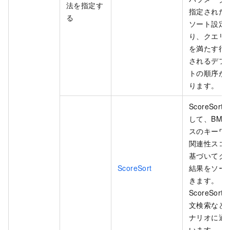
法を指定す
指定された
る
ソート設定
り、クエリ
を満たす行
されるデフ
トの順序が
ります。
ScoreSort
して、BM2
スのキーワ
関連性スコ
基づいてク
ScoreSort
結果をソー
きます。
ScoreSort
文検索など
ナリオに適
います。