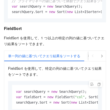
// プライマリキーの値に基づいて降順でクエリ結果をソート
var
 searchQuery = 
new
 SearchQuery();

searchQuery.Sort = 
new
 Sort(
new
 List<ISorter>() { 
FieldSort
FieldSort を使用して、1 つ以上の特定の列の値に基づいてクエ
リ結果をソートできます。
単一列の値に基づいてクエリ結果をソートする
複数列の値に
FieldSort を使用して、特定の列の値に基づいてクエリ結果
をソートできます。
var
 searchQuery = 
new
var
 fieldSort = 
new
 FieldSort(
"col"
, SortOrder.A
searchQuery.Sort = 
new
 Sort(
new
 List<ISorter>()