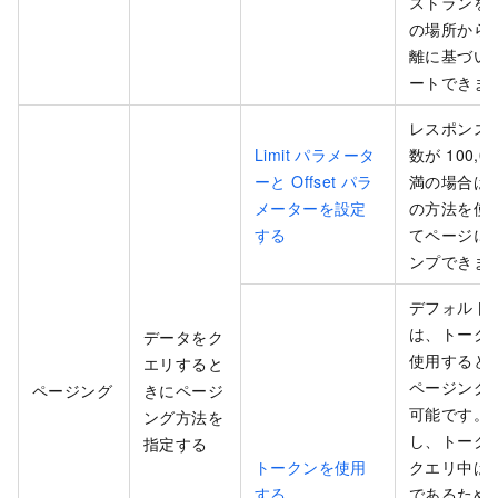
ストランを
の場所から
離に基づい
ートできま
レスポンス
Limit パラメータ
数が 100,0
ーと Offset パラ
満の場合は
メーターを設定
の方法を使
する
てページに
ンプできま
デフォルト
は、トーク
データをク
使用すると
エリすると
ページング
ページング
きにページ
可能です。
ング方法を
し、トーク
指定する
トークンを使用
クエリ中は
する
であるため