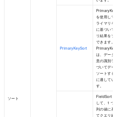
PrimaryKey
を使用して
ライマリキ
に基づいて
リ結果をソ
できます。
PrimaryKeySort
PrimaryKey
は、データ
意の識別子
づいてデー
ソートする
に適してい
す。
FieldSort
ソート
して、1 つ
列の値に基
てクエリ結