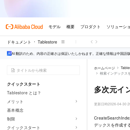
ドキュメント
Tablestore
AI 翻訳のため、内容の正確さは保証いたしかねます。正確な情報は中国語
Table
ホームページ
検索インデックス
クイックスタート
多次元イ
Tablestore とは？
メリット
更新日時
2026-04-30 2
基本概念
CreateSear
制限
デックスを作成す
クイックスタート