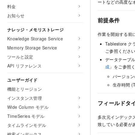
ートなどの高度な
料金
お知らせ
前提条件
ナレッジ・メモリストレージ
作業を開始する前
Knowledge Storage Service
Tablesto
Memory Storage Service
ご参照くださ
ツールと設定
データテーブ
API リファレンス
成
」をご参照
バージョン
ユーザーガイド
生存時間 
機能とリージョン
インスタンス管理
フィールドタ
Wide Column モデル
TimeSeries モデル
多次元インデック
致している必要が
タイムラインモデル
検索インデックス