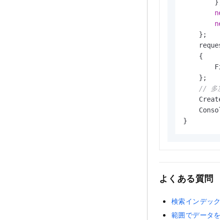
        },
n
n
    };

    reque
    {

        F
    };

// 
    Creat
    Conso
}
よくある質問
検索インデッ
範囲でデータをク