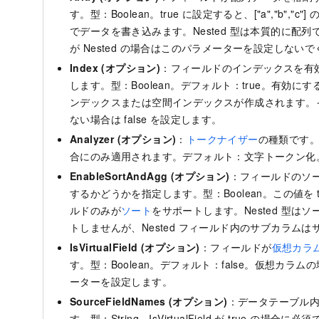
す。型：Boolean。true に設定すると、["a","b","c"
でデータを書き込みます。Nested 型は本質的に配列であ
が Nested の場合はこのパラメーターを設定しない
Index (オプション)
：フィールドのインデックスを有
します。型：Boolean。デフォルト：true。有効に
ンデックスまたは空間インデックスが作成されます。
ない場合は false を設定します。
Analyzer (オプション)
：
トークナイザー
の種類です。Fie
合にのみ適用されます。デフォルト：文字トークン化
EnableSortAndAgg (オプション)
：フィールドのソ
するかどうかを指定します。型：Boolean。この値を t
ルドのみが
ソート
をサポートします。Nested 型は
トしませんが、Nested フィールド内のサブカラム
IsVirtualField (オプション)
：フィールドが
仮想カラ
す。型：Boolean。デフォルト：false。仮想カラ
ーターを設定します。
SourceFieldNames (オプション)
：データテーブル
す。型：String。IsVirtualField が true の場合に必