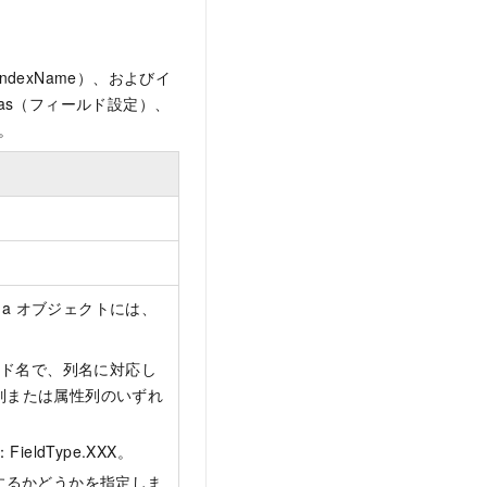
dexName）、およびイ
hemas（フィールド設定）、
す。
hema オブジェクトには、
ルド名で、列名に対応し
ー列または属性列のいずれ
ieldType.XXX。
するかどうかを指定しま