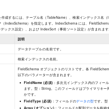
作成するには、テーブル名（TableName）、検索インデックス名（In
ndexSchema）を指定します。IndexSchema には、FieldSc
g（インデックス設定）、および IndexSort（事前ソート設定）が含まれま
説明
データテーブルの名前です。
検索インデックスの名前。
FieldSchema オブジェクトのリストです。各 FieldSc
以下のパラメーターが含まれます。
FieldName (必須)
：多次元インデックス内のフィー
ます。型：String。このフィールドはプライマリキ
かです。
FieldType (必須)
：フィールドの
データの型
です。型：F
Array (オプション)
：フィールドが配列データを格納