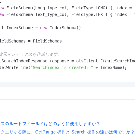


ew
 FieldSchema(Long_type_col, FieldType.LONG) { index = 
ew
 FieldSchema(Text_type_col, FieldType.TEXT) { index = 
st.IndexSchame = 
new
 IndexSchema()

ieldSchemas = FieldSchemas

多次元インデックスを作成します。
eSearchIndexResponse response = otsClient.CreateSearchInd
le.WriteLine(
"Searchindex is created: "
 + IndexName);

クスのルートフィールドはどのように使用しますか？
エリする際に、GetRange 操作と Search 操作の違いは何ですか？