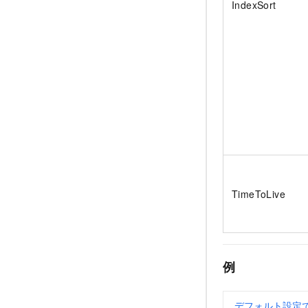
IndexSort
TimeToLive
例
デフォルト設定