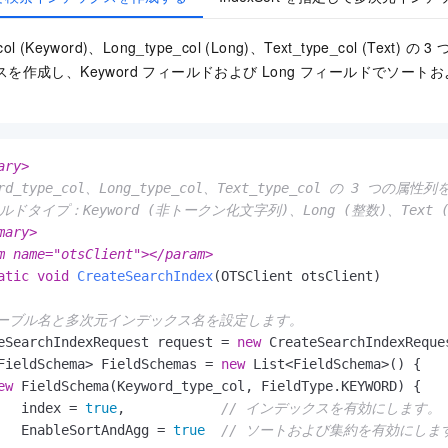
_col (Keyword)、Long_type_col (Long)、Text_type_col (Tex
を作成し、Keyword フィールドおよび Long フィールドでソー
ary>
ord_type_col、Long_type_col、Text_type_col の 
ルドタイプ：Keyword (非トークン化文字列)、Long (整数)、Text
mary>
m name="otsClient">
</param>
atic
void
CreateSearchIndex
(
OTSClient otsClient
)
テーブル名と多次元インデックス名を設定します。
eSearchIndexRequest request = 
new
 CreateSearchIndexReque
FieldSchema> FieldSchemas = 
new
 List<FieldSchema>() {

ew
 FieldSchema(Keyword_type_col, FieldType.KEYWORD) {

   index = 
true
,            
// インデックスを有効にします。
   EnableSortAndAgg = 
true
// ソートおよび集約を有効にしま