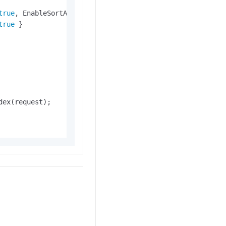
true
, EnableSortAndAgg = 
true
 },

true
 }

ex(request);
