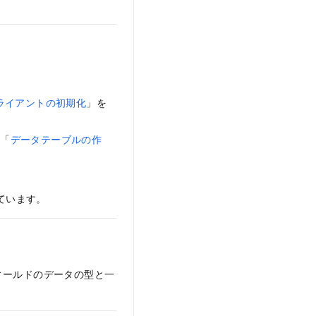
e クライアントの初期化
」を
、「
データテーブルの作
っています。
ィールドのデータの型と一