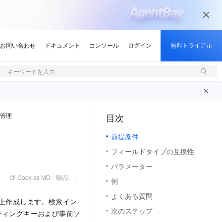
キーワードを入力
管理
目次
（1, M）
前提条件
フィールドタイプの互換性
パラメーター
Copy as MD
製品
例
よくある質問
 つ以上作成します。検索イン
次のステップ
ティングキーおよび事前ソ