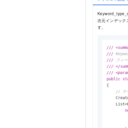
Keyword_type
次元インデックス
す。
///
<summ
///
 Keyw
///
 フィー
///
</sum
///
<para
public
st
{

// 
    Creat
    List<
n
         
         