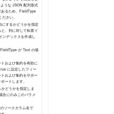
] のような JSON 配列形式
るため、FieldType
でください。
効にするかどうかを指定
すると、列に対して転置イ
インデックスを作成し
ldType が Text の場
。
ートおよび集約を有効に
rue に設定したフィー
ソートおよび集約をサポー
はサポートします。
ム
かどうかを指定しま
ムの場合にのみこのパラメ
内のソースカラム名で
須です。