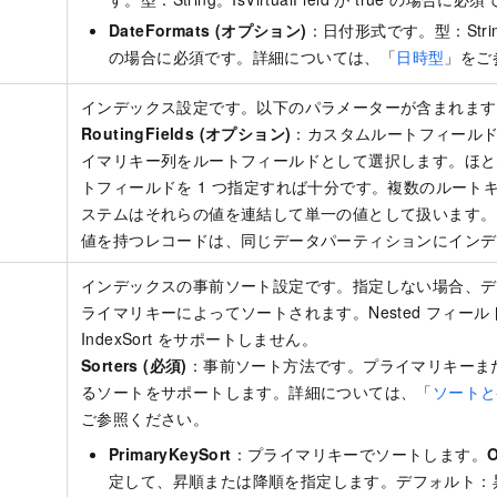
DateFormats (オプション)
：日付形式です。型：String。
の場合に必須です。詳細については、「
日時型
」をご
インデックス設定です。以下のパラメーターが含まれます
RoutingFields (オプション)
：カスタムルートフィールド
イマリキー列をルートフィールドとして選択します。ほと
トフィールドを 1 つ指定すれば十分です。複数のルート
ステムはそれらの値を連結して単一の値として扱います。
値を持つレコードは、同じデータパーティションにインデ
インデックスの事前ソート設定です。指定しない場合、デ
ライマリキーによってソートされます。Nested フィー
IndexSort をサポートしません。
Sorters (必須)
：事前ソート方法です。プライマリキーま
るソートをサポートします。詳細については、「
ソートと
ご参照ください。
PrimaryKeySort
：プライマリキーでソートします。
O
定して、昇順または降順を指定します。デフォルト：