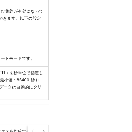
よび集約が有効になって
できます。以下の設定
ソートモードです。
TL) を秒単位で指定し
値：86400 秒 (1
のデータは自動的にクリ
デックスを作成する
日付カラムおよび仮想カラムを含む多次元インデ