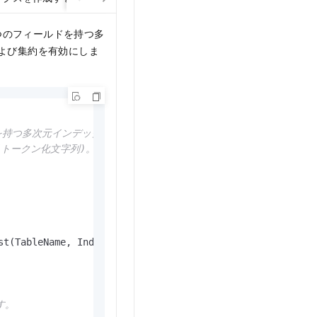
t) の 3 つのフィールドを持つ多
トおよび集約を有効にしま
3 つの属性列を持つ多次元インデックスを作成します。
 (トークン化文字列)。
st(TableName, IndexName);

す。