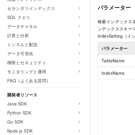
パラメーター
セカンダリインデックス
SQL クエリ
検索インデックスを
データチャネル
ンデックススキーマ（I
計算と分析
IndexSettin
トンネルと配信
パラメーター
データ可視化
TableName
権限とセキュリティ
モニタリングと運用
IndexName
FAQ（よくある質問）
開発者リソース
Java SDK
Python SDK
Go SDK
Node.js SDK