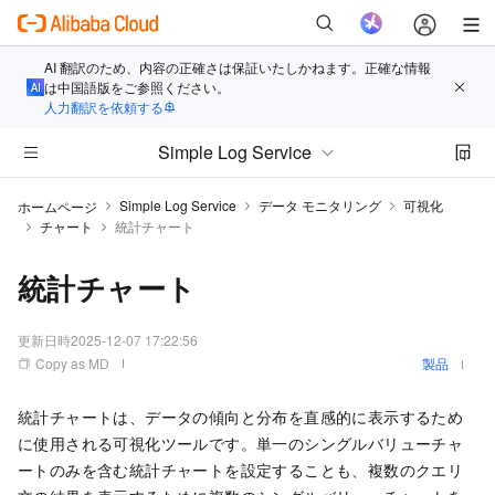
AI 翻訳のため、内容の正確さは保証いたしかねます。正確な情報
は中国語版をご参照ください。
人力翻訳を依頼する
Simple Log Service
Simple Log Service
データ モニタリング
可視化
ホームページ
チャート
統計チャート
統計チャート
更新日時
2025-12-07 17:22:56
Copy as MD
製品
統計チャートは、データの傾向と分布を直感的に表示するため
に使用される可視化ツールです。単一のシングルバリューチャ
ートのみを含む統計チャートを設定することも、複数のクエリ