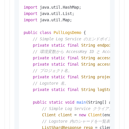
import
import
import
 java.util.Map;

public
class
PullLogsDemo
 {

// Simple Log Service のエンド
private
static
final
String
endpoint
=
"c
// 環境変数から AccessKey ID と AccessKey
private
static
final
String
accessKeyId
=
private
static
final
String
accessKeySecr
// プロジェクト名。
private
static
final
String
project
=
"yo
// Logstore 名。
private
static
final
String
logStore
=
"y
public
static
void
main
(String[] args)
th
// Simple Log Service クライアントを
Client
client
=
new
Client
(endpoint, a
// Logstore 内のシャードを一覧表示します
ListShardResponse
resp
=
 client.ListSh