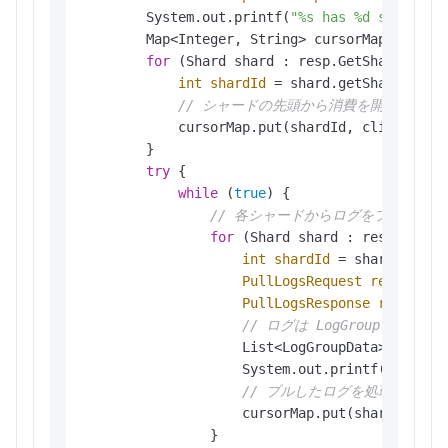
        System.out.printf(
"%s has %d shards\n
        Map<Integer, String> cursorMap = 
new
for
 (Shard shard : resp.GetShards()) {
int
shardId
=
 shard.getShardId();

// シャードの先頭から消費を開始するための
            cursorMap.put(shardId, client.GetC
        }

try
 {

while
 (
true
) {

// 各シャードからログをプルします
for
 (Shard shard : resp.GetSha
int
shardId
=
 shard.getSha
PullLogsRequest
request
=
PullLogsResponse
response
// ログは LogGroup 
                    List<LogGroupData> logGrou
                    System.out.printf(
"Get %d
// プルしたログを処理した後
                    cursorMap.put(shardId, res
                }
