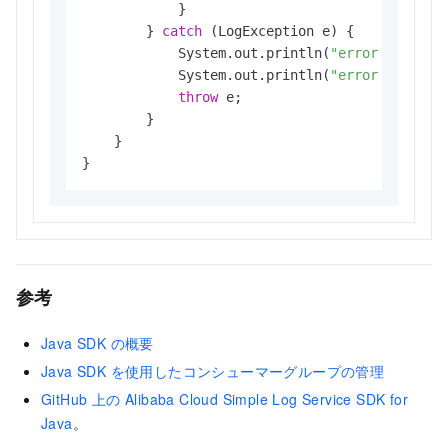
            }

        } 
catch
 (LogException e) {

            System.out.println(
"error code :"
            System.out.println(
"error message
throw
 e;

        }

    }

}
参考
Java SDK の概要
Java SDK を使用したコンシューマーグループの管理
GitHub 上の Alibaba Cloud Simple Log Service SDK for
Java
。