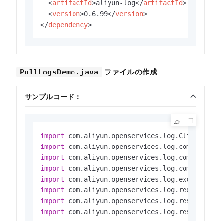
<
artifactId
>
aliyun-log
</
artifactId
>
<
version
>
0.6.99
</
version
>
</
dependency
>
ファイルの作成
PullLogsDemo.java
サンプルコード：
import
import
import
import
import
import
import
import
 com.aliyun.openservices.log.response.Pu