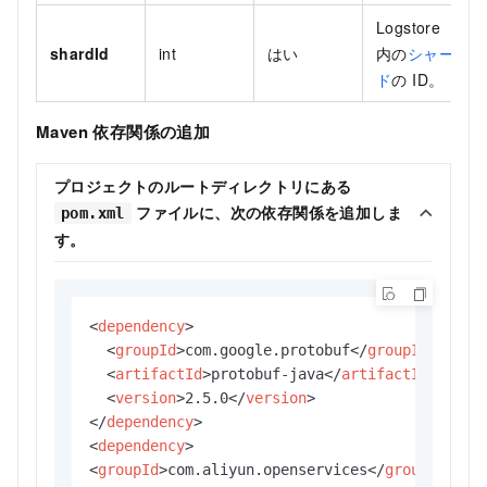
Logstore
shardId
int
はい
内の
シャー
ド
の ID。
Maven 依存関係の追加
プロジェクトのルートディレクトリにある
ファイルに、次の依存関係を追加しま
pom.xml
す。
<
dependency
>
<
groupId
>
com.google.protobuf
</
groupId
>
<
artifactId
>
protobuf-java
</
artifactId
>
<
version
>
2.5.0
</
version
>
</
dependency
>
<
dependency
>
<
groupId
>
com.aliyun.openservices
</
groupId
>