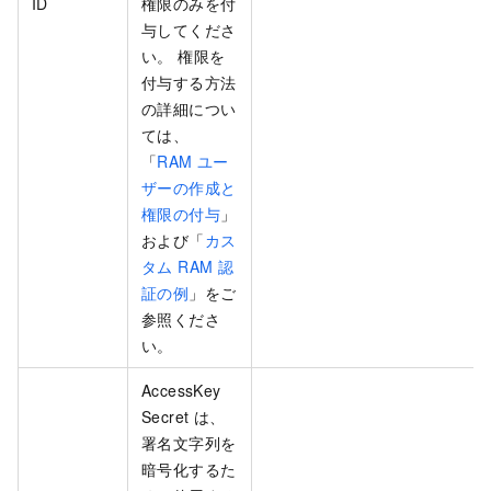
ID
権限のみを付
与してくださ
い。 権限を
付与する方法
の詳細につい
ては、
「
RAM ユー
ザーの作成と
権限の付与
」
および「
カス
タム RAM 認
証の例
」をご
参照くださ
い。
AccessKey
Secret は、
署名文字列を
暗号化するた