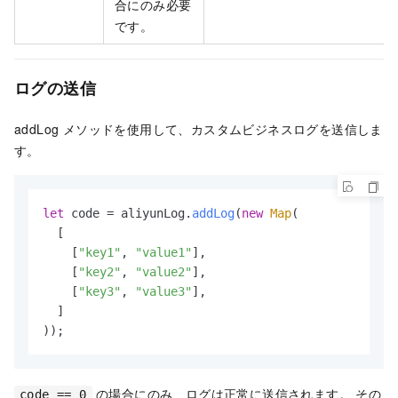
合にのみ必要
です。
ログの送信
addLog メソッドを使用して、カスタムビジネスログを送信しま
す。
let
 code = aliyunLog.
addLog
(
new
Map
(

  [

    [
"key1"
, 
"value1"
],

    [
"key2"
, 
"value2"
],

    [
"key3"
, 
"value3"
],

  ]

));
の場合にのみ、ログは正常に送信されます。 その
code == 0