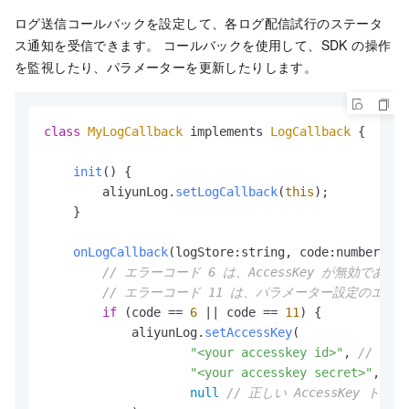
ログ送信コールバックを設定して、各ログ配信試行のステータ
ス通知を受信できます。 コールバックを使用して、SDK の操作
を監視したり、パラメーターを更新したりします。
class
MyLogCallback
 implements 
LogCallback
 {

init
(
) {

        aliyunLog.
setLogCallback
(
this
);

    }

onLogCallback
(
logStore:string, code:number, lo
// エラーコード 6 は、AccessKey が無効であ
// エラーコード 11 は、パラメーター設定のエラ
if
 (code == 
6
 || code == 
11
) {

            aliyunLog.
setAccessKey
(

"<your accesskey id>"
, 
// 正し
"<your accesskey secret>"
, 
//
null
// 正しい AccessKey ト