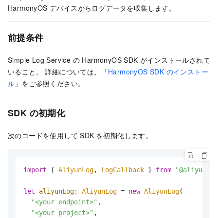
HarmonyOS デバイスからログデータを収集します。
前提条件
Simple Log Service の HarmonyOS SDK がインストールされて
いること。 詳細については、「
HarmonyOS SDK のインストー
ル
」をご参照ください。
SDK の初期化
次のコードを使用して SDK を初期化します。
import
 { 
AliyunLog
, 
LogCallback
 } 
from
"@aliyunsls
let
aliyunLog
: 
AliyunLog
 = 
new
AliyunLog
(

"<your endpoint>"
,

"<your project>"
,
