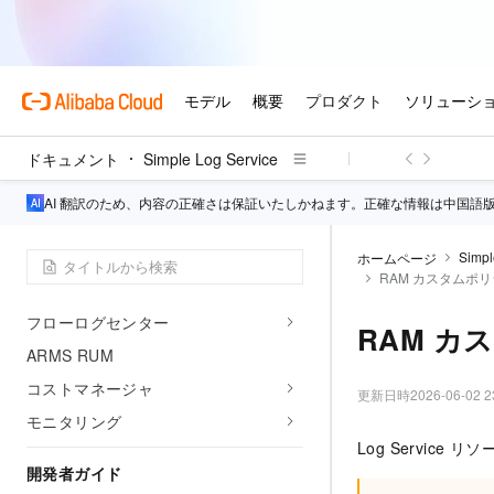
ジェント Q&A アシスタント)
AI ログ
ログ監査 (レガシー)
ログ監査サービス (新バージョン)
サードパーティのログ分析
ドキュメント
Simple Log Service
CloudLens
AI 翻訳のため、内容の正確さは保証いたしかねます。正確な情報は中国語
インテリジェント異常分析
K8sイベントセンター
Simpl
ホームページ
RAM カスタムポ
Kubernetes Ingressログセンター
フローログセンター
RAM カ
ARMS RUM
コストマネージャ
更新日時
2026-06-02 2
モニタリング
Log Servic
開発者ガイド