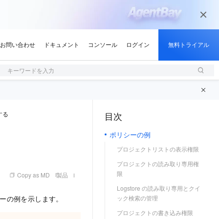
キーワードを入力
する
目次
（1, M）
ポリシーの例
プロジェクトリストの表示権限
プロジェクトの読み取り専用権
限
Copy as MD
製品
Logstore の読み取り専用とクイ
リシーの例を示します。
ック検索の管理
プロジェクトの書き込み権限