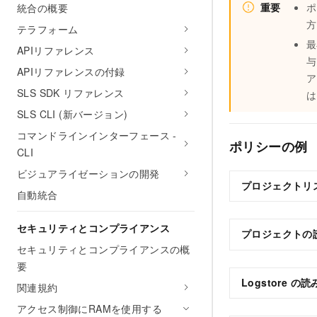
重要
ポ
統合の概要
方
テラフォーム
最
APIリファレンス
与
APIリファレンスの付録
ア
SLS SDK リファレンス
は
SLS CLI (新バージョン)
コマンドラインインターフェース -
ポリシーの例
CLI
ビジュアライゼーションの開発
プロジェクトリ
自動統合
セキュリティとコンプライアンス
プロジェクトの
セキュリティとコンプライアンスの概
要
Logstore
関連規約
アクセス制御にRAMを使用する