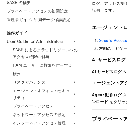
SASE の概要
ログ、アクセス制
説明します。
プライベートアクセスの初回設定
管理者ガイド: 初期データ保護設定
エージェント
操作ガイド
Secure Acces
User Guide for Administrators
左側のナビゲ
SASE によるクラウドリソースへの
アクセス権限の付与
AI サービスログ
RAM ユーザーに権限を付与する
AI サービスログ
タ
概要
リスクガバナンス
エージェントア
エージェントオフィスのセキュ
Agent 動作ログ
タ
リティ
ンロード
をクリッ
プライベートアクセス
ネットワークアクセスの設定
プライベート
インターネットアクセス管理