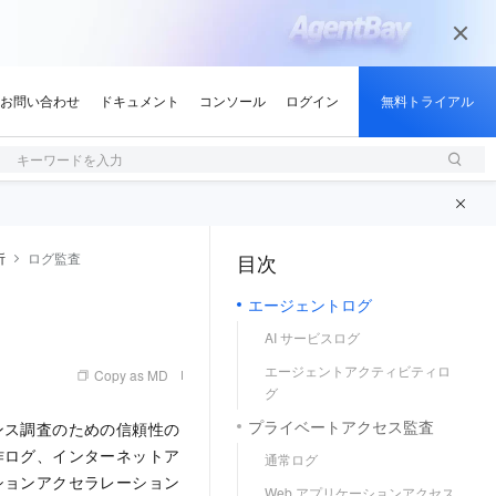
キーワードを入力
析
ログ監査
目次
（1, M）
エージェントログ
AI サービスログ
エージェントアクティビティロ
Copy as MD
グ
プライベートアクセス監査
ンス調査のための信頼性の
作ログ、インターネットア
通常ログ
ションアクセラレーション
Web アプリケーションアクセス