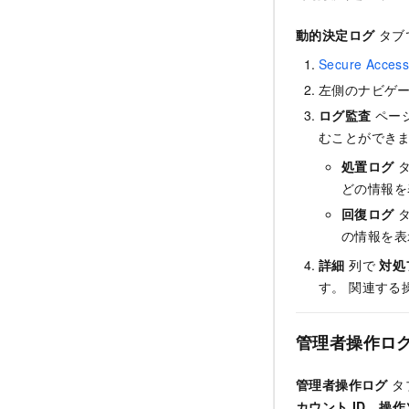
動的決定ログ
タブ
Secure Acce
左側のナビゲ
ログ監査
ペー
むことができ
処置ログ
タ
どの情報を
回復ログ
タ
の情報を表
詳細
列で
対処
す。 関連する
管理者操作ロ
管理者操作ログ
タ
カウント ID
、
操作