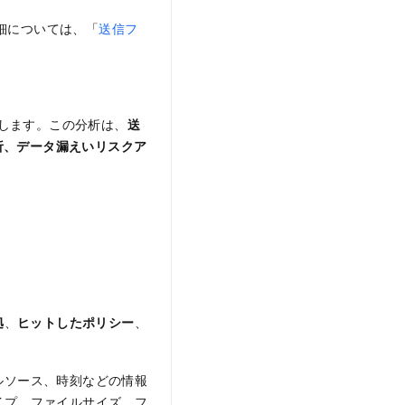
細については、「
送信フ
供します。この分析は、
送
析、データ漏えいリスクア
拠
、
ヒットしたポリシー
、
ルソース、時刻などの情報
イプ、ファイルサイズ、フ