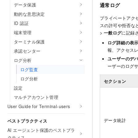
通常ログ
データ保護
動的な意思決定
プライベートアク
ID 認証
スの許可や拒否な
端末管理
>
一般ログ
に記録
ターミナル保護
ログ詳細の表
報、アクセス
承認センター
ユーザーのデバ
ログ分析
ーザーのログ
ログ監査
ログ分析
セクション
設定
マルチアカウント管理
User Guide for Terminal-users
データ統計
ベストプラクティス
AI エージェント保護のベストプラ
クティス