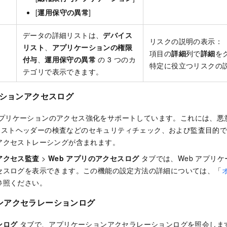
[
運用保守の異常
]
データの詳細リストは、
デバイス
リスクの説明の表示：
リスト
、
アプリケーションの権限
項目の
詳細
列で
詳細
を
付与
、
運用保守の異常
の 3 つのカ
特定に役立つリスクの
テゴリで表示できます。
ーションアクセスログ
アプリケーションのアクセス強化をサポートしています。これには、悪
リクエストヘッダーの検査などのセキュリティチェック、および監査目的で 
アクセストレーシングが含まれます。
アクセス監査
>
Web アプリのアクセスログ
タブでは、Web アプリ
セスログを表示できます。この機能の設定方法の詳細については、「
参照ください。
ンアクセラレーションログ
ンログ
タブで、アプリケーションアクセラレーションログを照会しま