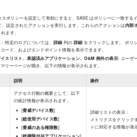
セスポリシーを設定して有効にすると、SASE はポリシーに一致する
ど、設定されたアクションを実行します。これらのアクションは
内部
されます。
示
：特定のログについては、
詳細
列の
詳細
をクリックします。 ポリ
レコード、およびエンドポイント情報を表示できます。
イスリスト、承認済みアプリケーション、O&M 例外の表示
: ユー
サマリーページが開き、以下の情報が表示されます。
説明
操作
アクセス行動の概要として、以下
の統計情報が表示されます。
[
脅威デバイス数
]
詳細リストの表示：
[
総使用デバイス数
]
メトリクスをクリック
トに対応する情報が表
[
脅威のある権限数
]
[
総権限付与アプリケーション
]