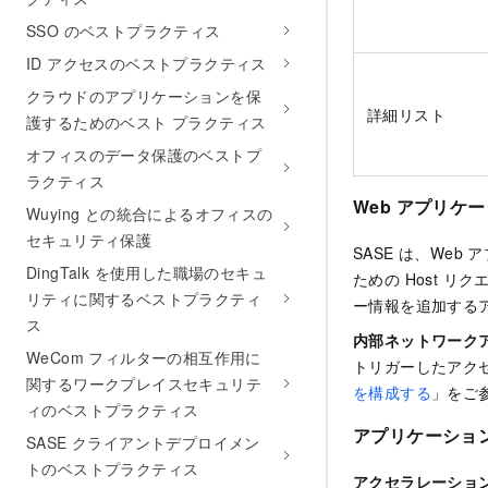
SSO のベストプラクティス
ID アクセスのベストプラクティス
クラウドのアプリケーションを保
詳細リスト
護するためのベスト プラクティス
オフィスのデータ保護のベストプ
ラクティス
Web アプリケ
Wuying との統合によるオフィスの
セキュリティ保護
SASE
は、Web 
DingTalk を使用した職場のセキュ
ための Host 
リティに関するベストプラクティ
ー情報を追加する
ス
内部ネットワーク
WeCom フィルターの相互作用に
トリガーしたアク
関するワークプレイスセキュリテ
を構成する
」をご
ィのベストプラクティス
アプリケーショ
SASE クライアントデプロイメン
トのベストプラクティス
アクセラレーショ