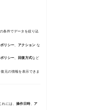
の条件でデータを絞り込
たポリシー
、
アクション
な
たポリシー
、
回復方式
など
と復元の情報を表示できま
これには、
操作日時
、
ア