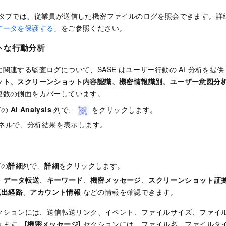
タブでは、従業員が送信した機密ファイルのログを照会できます。詳
データを保護する
」をご参照ください。
トな行動分析
関連する監査ログについて、SASE はユーザー行動の AI 分析を提
ット、スクリーンショット内容認識、機密情報識別、ユーザー意図分
複数の側面をカバーしています。
グの
AI Analysis
列で、
をクリックします。
ネルで、分析結果を表示します。
グの
詳細
列で、
詳細
をクリックします。
、
データ転送
、
キーワード
、
機密メッセージ
、
スクリーンショット証
流出経路
、
アカウント情報
などの情報を確認できます。
クションには、送信転送リンク、イベント、ファイルサイズ、ファイ
れます。
[機密メッセージ]
セクションには、ファイル名、ファイルタ