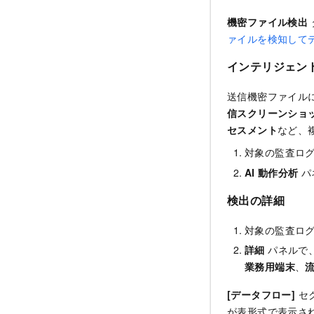
機密ファイル検出
ァイルを検知して
インテリジェン
送信機密ファイルに
信スクリーンショ
セスメント
など、
対象の監査ロ
AI
動作分析
パ
検出の詳細
対象の監査ロ
詳細
パネルで
業務用端末
、
[データフロー]
セ
が表形式で表示さ