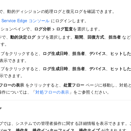
で、動的ディシジョンの処理ログと復元ログを確認できます。
ss Service Edge コンソール
にログインします。
ーションペインで、
ログ分析
>
ログ監査
を選択します。
ジで、
動的決定ログ
タブを選択します。
期間
、
回復方式
、
担当者
など
ます。
ブをクリックすると、
ログ生成日時
、
担当者
、
デバイス
、
ヒットし
表示できます。
ブをクリックすると、
ログ生成日時
、
担当者
、
デバイス
、
ヒットし
示できます。
フローの表示
をクリックすると、
处置フロー
ページに移動し、対処
操作については、「
対処フローの表示
」をご参照ください。
グ
ブでは、システムでの管理者操作に関する詳細情報を表示できます。
ソース
、
操作名
、
操作インターフェイス
、
操作タイプ
が含まれます。