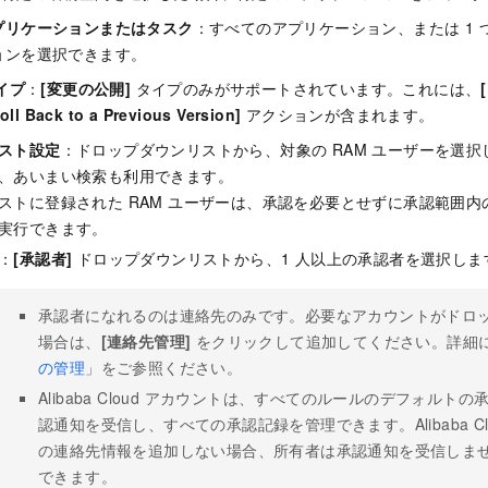
プリケーションまたはタスク
：すべてのアプリケーション、または 1
ョンを選択できます。
イプ
：
[変更の公開]
タイプのみがサポートされています。これには、
oll Back to a Previous Version]
アクションが含まれます。
スト設定
：ドロップダウンリストから、対象の RAM ユーザーを選
、あいまい検索も利用できます。
ストに登録された RAM ユーザーは、承認を必要とせずに承認範囲
実行できます。
：
[承認者]
ドロップダウンリストから、1 人以上の承認者を選択しま
承認者になれるのは連絡先のみです。必要なアカウントがドロ
場合は、
[連絡先管理]
をクリックして追加してください。
詳細
の管理
」をご参照ください。
Alibaba Cloud アカウントは、すべてのルールのデフォルト
認通知を受信し、すべての承認記録を管理できます。Alibaba Cl
の連絡先情報を追加しない場合、所有者は承認通知を受信しま
できます。