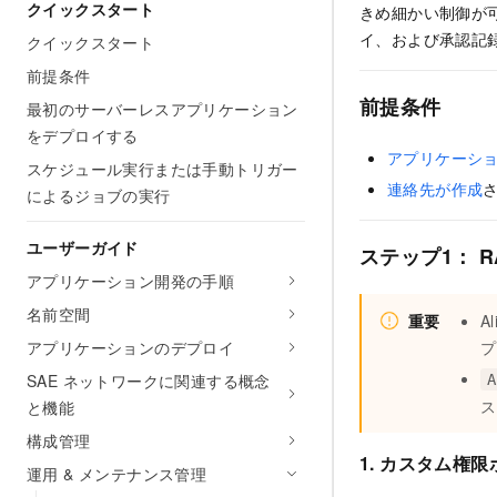
クイックスタート
きめ細かい制御が
イ、および承認記
クイックスタート
前提条件
前提条件
最初のサーバーレスアプリケーション
をデプロイする
アプリケーシ
スケジュール実行または手動トリガー
連絡先が作成
によるジョブの実行
ユーザーガイド
ステップ1： 
アプリケーション開発の手順
名前空間
重要
A
アプリケーションのデプロイ
プ
SAE ネットワークに関連する概念
A
ス
と機能
構成管理
1. カスタム権
運用 & メンテナンス管理