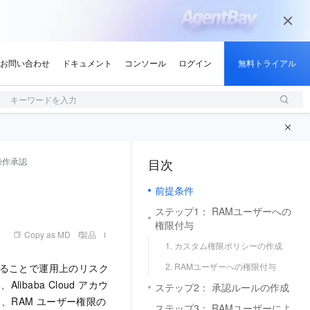
キーワードを入力
操作承認
目次
（1, M）
前提条件
ステップ1： RAMユーザーへの
権限付与
Copy as MD
製品
1. カスタム権限ポリシーの作成
2. RAMユーザーへの権限付与
成することで運用上のリスク
ibaba Cloud アカウ
ステップ2： 承認ルールの作成
、RAM ユーザー権限の
ステップ3： RAMユーザーによ