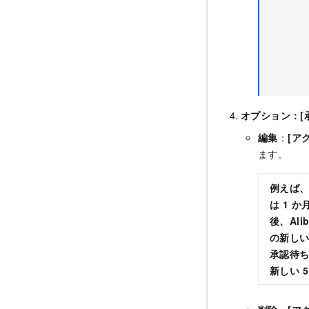
オプション：
[
編集
：
[ア
ます。
例えば、
は 1 
後、Al
の新しい
承認待ち
新しい 