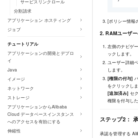
サービスリンクロール
分割請求
アプリケーション ホスティング
[ポリシー情報
ジョブ
2. RAMユーザ
チュートリアル
左側のナビゲ
アプリケーションの開発とデプロ
ックします。
イ
ユーザー詳細
します。
Java
[権限の付与]
パ
イメージ
をクリックし
ネットワーク
[追加済み]
セク
ストレージ
権限を付与した
アプリケーションからAlibaba
Cloud データベースインスタンス
ステップ2： 
へのアクセスを有効にする
伸縮性
承認を管理する Al