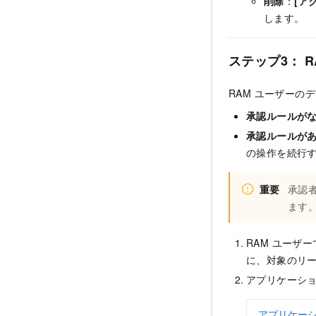
削除
：
[ア
します。
ステップ3： 
RAM ユーザー
承認ルールが
承認ルールが
の操作を続行
重要
承認
ます
RAM ユーザー
に、対象のリ
アプリケーシ
アプリケー