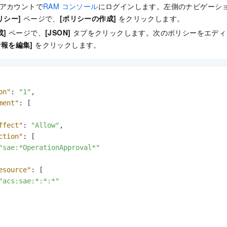
oud アカウントで
RAM コンソール
にログインします。左側のナビゲーシ
リシー]
ページで、
[ポリシーの作成]
をクリックします。
成]
ページで、
[JSON]
タブをクリックします。次のポリシーをエディ
報を編集]
をクリックします。
on"
:
"1"
,
ment"
:
[
ffect"
:
"Allow"
,
ction"
:
[
"sae:*OperationApproval*"
esource"
:
[
"acs:sae:*:*:*"