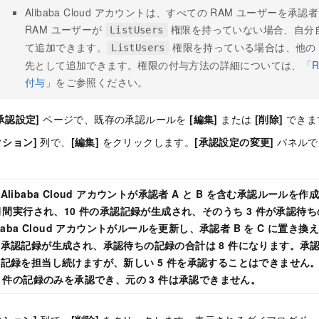
Alibaba Cloud アカウントは、すべての RAM ユーザーを
RAM ユーザーが
権限を持っていない場合、自分
ListUsers
て追加できます。
権限を持っている場合は、他の 
ListUsers
先として追加できます。権限の付与方法の詳細については、「
付与
」をご参照ください。
承認設定]
ページで、既存の承認ルールを
[編集]
または
[削除]
できま
クション]
列で、
[編集]
をクリックします。
[承認設定の変更]
パネルで
Alibaba Cloud アカウントが承認者 A と B を含む承認ルール
か月間実行され、10 件の承認記録が生成され、そのうち 3 件が承認待
ibaba Cloud アカウントがルールを更新し、承認者 B を C に置き
承認記録が生成され、承認待ちの記録の合計は 8 件になります。承認者 
記録を担当し続けますが、新しい 5 件を承認することはできません。
5 件の記録のみを承認でき、元の 3 件は承認できません。