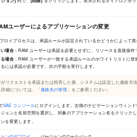
クション]
列で、
[削除]
をクリックします。表示されるダイアログボッ
RAMユーザーによるアプリケーションの変更
のデプロイプロセスは、承認ルールが設定されているかどうかによって異
ない場合
：RAM ユーザーは承認を必要とせずに、リソースを直接操作
ある場合
：RAM ユーザーが一致する承認ルールのホワイトリストに登
するには承認が必要です。次の手順を実行します。
者がリクエストを承認または拒否した後、システムは設定した連絡方
。詳細については、「
連絡先の管理
」をご参照ください。
で
SAE コンソール
にログインします。左側のナビゲーションウィンド
ージョンと名前空間を選択し、対象のアプリケーション名をクリック
ョンを変更します。
ションのデプロイ
バージョンのロールバック