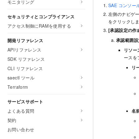
モニタリング
SAE コンソー
左側のナビゲ
セキュリティとコンプライアンス
をクリックし
アクセス制御にRAMを使用する
[承認設定の作
承認範囲設
開発リファレンス
APIリファレンス
リソー
ースを
SDK リファレンス
リ
CLI リファレンス
saectl ツール
Terraform
サービスサポート
名
よくある質問
契約
お問い合わせ