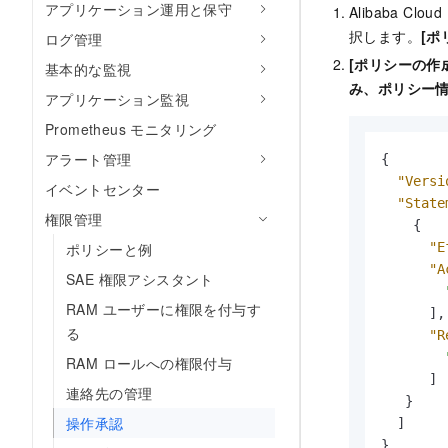
アプリケーション運用と保守
Alibaba Cl
択します。
[ポ
ログ管理
[ポリシーの作
基本的な監視
み、ポリシー情
アプリケーション監視
Prometheus モニタリング
アラート管理
{
"Versi
イベントセンター
"State
権限管理
{
"E
ポリシーと例
"A
SAE 権限アシスタント
RAM ユーザーに権限を付与す
]
,
る
"R
RAM ロールへの権限付与
]
連絡先の管理
}
操作承認
]
}