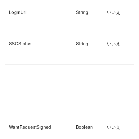
LoginUrl
String
いいえ
SSOStatus
String
いいえ
WantRequestSigned
Boolean
いいえ