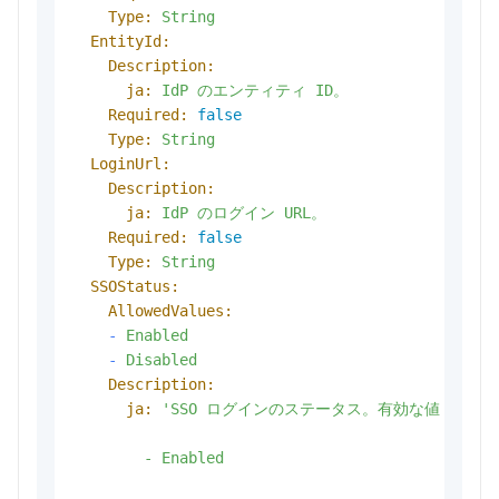
Type:
String
EntityId:
Description:
ja:
IdP
のエンティティ
ID。
Required:
false
Type:
String
LoginUrl:
Description:
ja:
IdP
のログイン
URL。
Required:
false
Type:
String
SSOStatus:
AllowedValues:
-
Enabled
-
Disabled
Description:
ja:
'SSO ログインのステータス。有効な値：

        - Enabled
