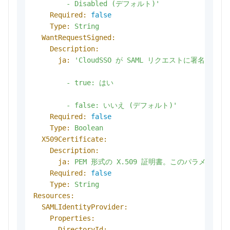
        - Disabled (デフォルト)'
Required:
false
Type:
String
WantRequestSigned:
Description:
ja:
'CloudSSO が SAML リクエストに署名
        - true: はい

        - false: いいえ (デフォルト)'
Required:
false
Type:
Boolean
X509Certificate:
Description:
ja:
PEM
形式の
X.509
証明書。このパラメーター
Required:
false
Type:
String
Resources:
SAMLIdentityProvider:
Properties:
DirectoryId: