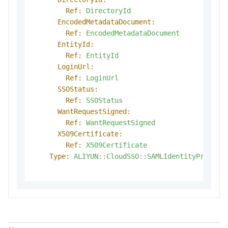
Ref:
DirectoryId
EncodedMetadataDocument:
Ref:
EncodedMetadataDocument
EntityId:
Ref:
EntityId
LoginUrl:
Ref:
LoginUrl
SSOStatus:
Ref:
SSOStatus
WantRequestSigned:
Ref:
WantRequestSigned
X509Certificate:
Ref:
X509Certificate
Type:
ALIYUN::CloudSSO::SAMLIdentityProvide