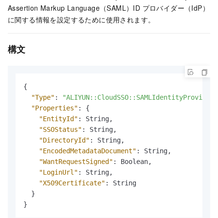
Assertion Markup Language（SAML）ID プロバイダー（IdP）
に関する情報を設定するために使用されます。
構文
{
"Type"
:
"ALIYUN::CloudSSO::SAMLIdentityProvider"
"Properties"
:
{
"EntityId"
:
 String
,
"SSOStatus"
:
 String
,
"DirectoryId"
:
 String
,
"EncodedMetadataDocument"
:
 String
,
"WantRequestSigned"
:
 Boolean
,
"LoginUrl"
:
 String
,
"X509Certificate"
:
 String

}
}