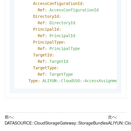
AccessConfigurationId:
Ref:
AccessConfigurationId
DirectoryId:
Ref:
DirectoryId
PrincipalId:
Ref:
PrincipalId
PrincipalType:
Ref:
PrincipalType
TargetId:
Ref:
TargetId
TargetType:
Ref:
TargetType
Type:
ALIYUN::CloudSSO::AccessAssignment
前へ:
次へ:
DATASOURCE::CloudStorageGateway::StorageBundles
ALIYUN::Clo