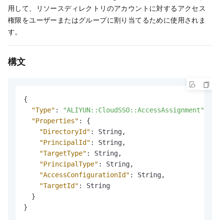
用して、リソースディレクトリのアカウントに対するアクセス
権限をユーザーまたはグループに割り当てるために使用されま
す。
構文
{
"Type"
:
"ALIYUN::CloudSSO::AccessAssignment"
,
"Properties"
:
{
"DirectoryId"
:
 String
,
"PrincipalId"
:
 String
,
"TargetType"
:
 String
,
"PrincipalType"
:
 String
,
"AccessConfigurationId"
:
 String
,
"TargetId"
:
 String

}
}