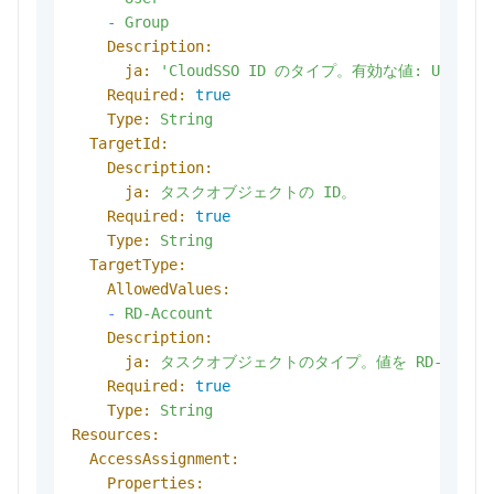
-
Group
Description:
ja:
'CloudSSO ID のタイプ。有効な値: User、Gr
Required:
true
Type:
String
TargetId:
Description:
ja:
タスクオブジェクトの
ID。
Required:
true
Type:
String
TargetType:
AllowedValues:
-
RD-Account
Description:
ja:
タスクオブジェクトのタイプ。値を
RD-Accou
Required:
true
Type:
String
Resources:
AccessAssignment:
Properties: