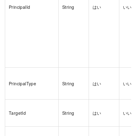
PrincipalId
String
はい
いい
PrincipalType
String
はい
いい
TargetId
String
はい
いい