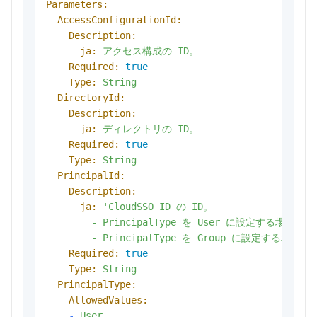
Parameters:
AccessConfigurationId:
Description:
ja:
アクセス構成の
ID。
Required:
true
Type:
String
DirectoryId:
Description:
ja:
ディレクトリの
ID。
Required:
true
Type:
String
PrincipalId:
Description:
ja:
'CloudSSO ID の ID。

        - PrincipalType を User に設定する場合は
        - PrincipalType を Group に設定する場合
Required:
true
Type:
String
PrincipalType:
AllowedValues:
-
User