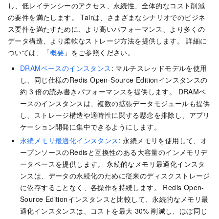
し、低レイテンシーのアクセス、永続性、全体的なコスト削減
の要件を満たします。 Tairは、さまざまなシナリオでのビジネ
ス要件を満たすために、より高いパフォーマンス、より多くの
データ構造、より柔軟なストレージ方法を提供します。 詳細に
ついては、「
概要
」をご参照ください。
DRAMベースのインスタンス
: マルチスレッドモデルを使用
し、同じ仕様のRedis Open-Source Editionインスタンスの
約
3
倍の読み書きパフォーマンスを提供します。 DRAMベ
ースのインスタンスは、複数の拡張データモジュールも提供
し、ストレージ構造や適時性に関する懸念を排除し、アプリ
ケーション開発に集中できるようにします。
永続メモリ最適化インスタンス
: 永続メモリを使用して、オ
ープンソースのRedisと互換性のある大容量のインメモリデ
ータベースを提供します。 永続的なメモリ最適化インスタ
ンスは、データの永続化のために従来のディスクストレージ
に依存することなく、各操作を持続します。 Redis Open-
Source Editionインスタンスと比較して、永続的なメモリ最
適化インスタンスは、コストを最大
30% 削減し、ほぼ同じ