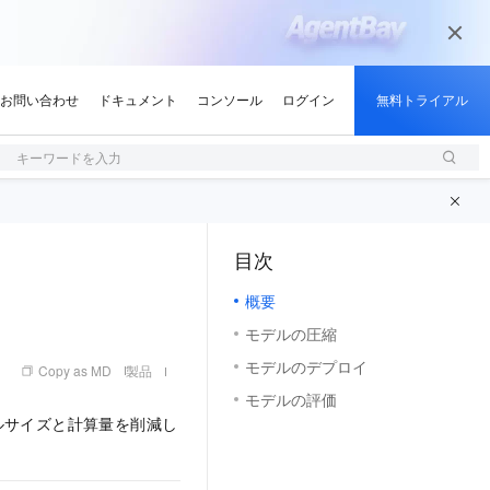
キーワードを入力
目次
（1, M）
概要
モデルの圧縮
モデルのデプロイ
Copy as MD
製品
モデルの評価
ルサイズと計算量を削減し