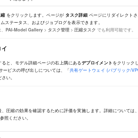
圧縮
をクリックします。ページが
タスク詳細
ページにリダイレクトさ
イムステータス、およびジョブログを表示できます。
は、
PAI-Model Gallery
>
タスク管理
>
圧縮タスク
でも利用可能です。
ロイ
すると、モデル詳細ページの右上隅にある
デプロイメント
をクリック
 サービスの呼び出しについては、「
共有ゲートウェイ (パブリック/V
ださい。
後、圧縮の効果を確認するために評価を実施します。詳細については
参照ください。