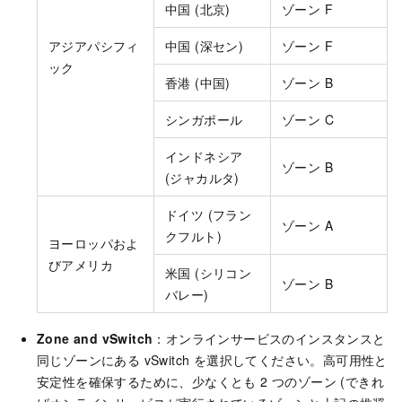
中国 (北京)
ゾーン F
アジアパシフィ
中国 (深セン)
ゾーン F
ック
香港 (中国)
ゾーン B
シンガポール
ゾーン C
インドネシア
ゾーン B
(ジャカルタ)
ドイツ (フラン
ゾーン A
クフルト)
ヨーロッパおよ
びアメリカ
米国 (シリコン
ゾーン B
バレー)
Zone and vSwitch
：オンラインサービスのインスタンスと
同じゾーンにある vSwitch を選択してください。高可用性と
安定性を確保するために、少なくとも 2 つのゾーン (できれ