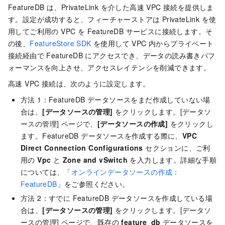
FeatureDB は、PrivateLink を介した高速 VPC 接続を提供しま
す。設定が成功すると、フィーチャーストアは PrivateLink を使
用してご利用の VPC を FeatureDB サービスに接続します。そ
の後、
FeatureStore SDK
を使用して VPC 内からプライベート
接続経由で FeatureDB にアクセスでき、データの読み書きパフ
ォーマンスを向上させ、アクセスレイテンシを削減できます。
高速 VPC 接続は、次のように設定します。
方法 1：FeatureDB データソースをまだ作成していない場
合は、
[データソースの管理]
をクリックします。[データソ
ースの管理] ページで、
[データソースの作成]
をクリックし
ます。FeatureDB データソースを作成する際に、
VPC
Direct Connection Configurations
セクションに、ご利
用の
Vpc
と
Zone and vSwitch
を入力します。詳細な手順
については、「
オンラインデータソースの作成：
FeatureDB
」をご参照ください。
方法 2：すでに FeatureDB データソースを作成している場
合は、
[データソースの管理]
をクリックします。[データソ
ースの管理] ページで、既存の
feature_db
データソースを