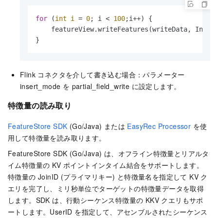
for
 (
int
i
=
0
; i < 
100
;i++) {

    featureView.writeFeatures(writeData, Insert
}
Flink コネクタを介して書き込む場合：パラメーター
insert_mode を partial_field_write に設定します。
特徴量の読み取り
FeatureStore SDK
(Go/Java) または
EasyRec Processor
を使
用して特徴量を読み取ります。
FeatureStore SDK (Go/Java) は、オフライン特徴量とリアルタ
イム特徴量の KV ポイントインタイム結合をサポートします。
特徴量の JoinID (プライマリキー) と特徴量名を指定して KV ク
エリを完了し、ミリ秒単位でターゲットの特徴量データを取得
します。SDK は、行動シーケンス特徴量の KKV クエリもサポ
ートします。UserID を指定して、アセンブルされたシーケンス