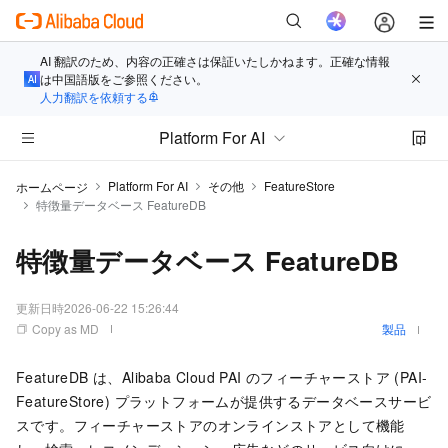
AI 翻訳のため、内容の正確さは保証いたしかねます。正確な情報
は中国語版をご参照ください。
人力翻訳を依頼する
Platform For AI
Platform For AI
その他
FeatureStore
ホームページ
特徴量データベース FeatureDB
特徴量データベース FeatureDB
更新日時
2026-06-22 15:26:44
Copy as MD
製品
FeatureDB は、Alibaba Cloud PAI のフィーチャーストア (PAI-
FeatureStore) プラットフォームが提供するデータベースサービ
スです。フィーチャーストアのオンラインストアとして機能