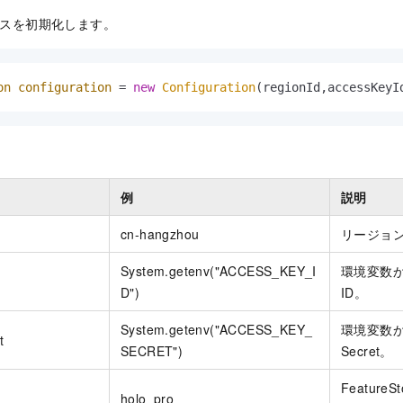
n クラスを初期化します。
on
configuration
=
new
Configuration
(regionId,accessKeyI
例
説明
cn-hangzhou
リージョ
System.getenv("ACCESS_KEY_I
環境変数から
D")
ID。
System.getenv("ACCESS_KEY_
環境変数から
t
SECRET")
Secret。
Featur
holo_pro