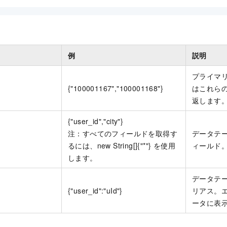
例
説明
プライマ
{"100001167","100001168"}
はこれら
返します
{"user_id","city"}
注：すべてのフィールドを取得す
データテ
るには、new String[]{"*"} を使用
ィールド
します。
データテ
{"user_id":"uId"}
リアス。
ータに表