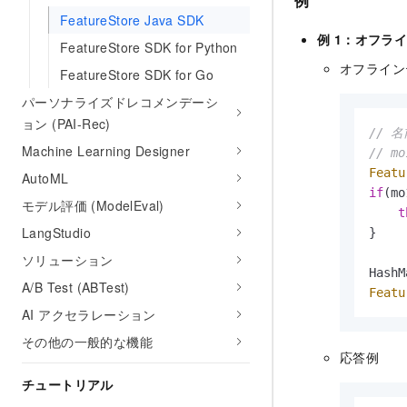
例
FeatureStore Java SDK
例 1：オフラ
FeatureStore SDK for Python
オフライン
FeatureStore SDK for Go
パーソナライズドレコメンデーシ
ョン (PAI-Rec)
// 
Machine Learning Designer
// 
Featu
AutoML
if
(mo
モデル評価 (ModelEval)
t
LangStudio
}

ソリューション
HashM
A/B Test (ABTest)
Featu
AI アクセラレーション
その他の一般的な機能
応答例
チュートリアル