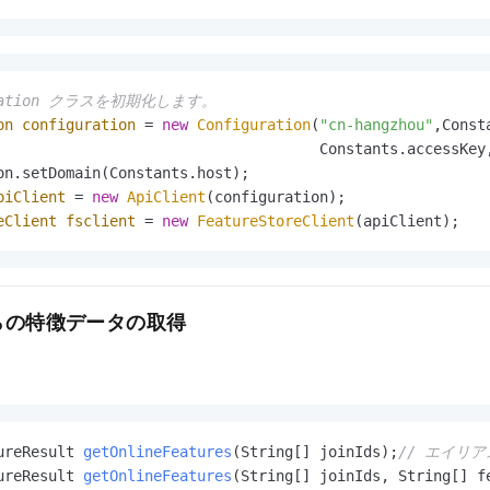
guration クラスを初期化します。
on
configuration
=
new
Configuration
(
"cn-hangzhou"
,Const
                                     Constants.accessKey
piClient
=
new
ApiClient
eClient
fsclient
=
new
FeatureStoreClient
(apiClient);
らの特徴データの取得
ureResult 
getOnlineFeatures
(String[] joinIds)
;
// エイリ
ureResult 
getOnlineFeatures
(String[] joinIds, String[] f