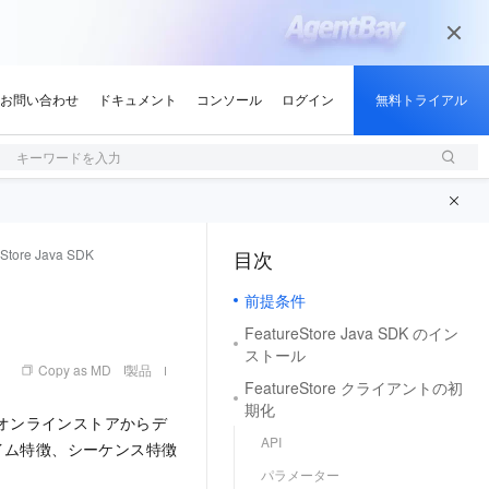
キーワードを入力
eStore Java SDK
目次
（1, M）
前提条件
FeatureStore Java SDK のイン
ストール
Copy as MD
製品
FeatureStore クライアントの初
期化
e のオンラインストアからデ
API
イム特徴、シーケンス特徴
パラメーター