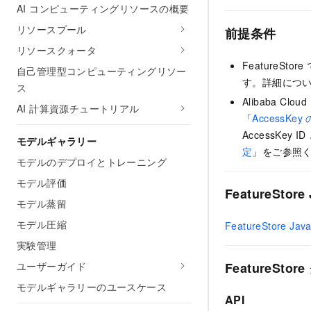
AI コンピューティングリソースの概要
リソースプール
前提条件
リソースクォータ
Feature
自己管理型コンピューティングリソー
す。詳細につ
ス
Alibaba Cl
AI 計算資源チュートリアル
「
AccessKey
AccessKey
モデルギャラリー
定
」をご参照
モデルのデプロイとトレーニング
モデル評価
FeatureSto
モデル蒸留
モデル圧縮
FeatureStore Jav
実験管理
ユーザーガイド
FeatureSt
モデルギャラリーのユースケース
API