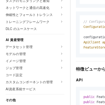
タスクのモニタリングと通知
ネットワークと通信の高速化
伸縮性とフォールトトレランス
トレーニングフレームワーク
// Confi
Configurati
DLC のユースケース
           
AI 資産管理
ApiClient
a
データセット管理
FeatureStor
モデルの管理
イメージ管理
ジョブ管理
特徴ビューか
コード設定
API
カスタムコンポーネントの管理
AI資産系統サービス
public
 Feat
その他
public
 Feat