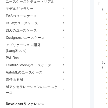
ユースケースとチュートリアル
[
モデルギャラリー
{
"
EASのユースケース
"
DSWのユースケース
"
DLCのユースケース
"
"
Designerのユースケース
"
アプリケーション開発
"
(LangStudio)
"
"
PAI-Rec
}
,
FeatureStoreのユースケース
{
AutoMLのユースケース
"
"
責任あるAI
"
AIアクセラレーションのユースケ
"
ース
"
"
Developerリファレンス
"