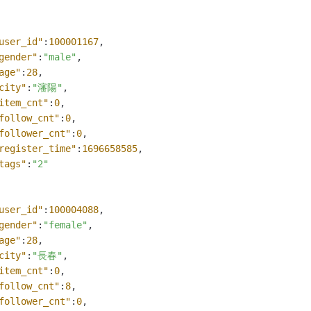
user_id"
:
100001167
,
gender"
:
"male"
,
age"
:
28
,
city"
:
"瀋陽"
,
item_cnt"
:
0
,
follow_cnt"
:
0
,
follower_cnt"
:
0
,
register_time"
:
1696658585
,
tags"
:
"2"
user_id"
:
100004088
,
gender"
:
"female"
,
age"
:
28
,
city"
:
"長春"
,
item_cnt"
:
0
,
follow_cnt"
:
8
,
follower_cnt"
:
0
,