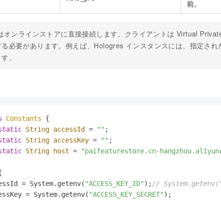
前。
 はオンラインストアに直接接続します。クライアントは Virtual Private C
る必要があります。例えば、Hologres インスタンスには、指定された
ます。
s
Constants
 {

static
String
accessId
=
""
;

static
String
accessKey
=
""
;

static
String
host
=
"paifeaturestore.cn-hangzhou.aliyun


essId = System.getenv(
"ACCESS_KEY_ID"
);
// System.get
essKey = System.getenv(
"ACCESS_KEY_SECRET"
);
