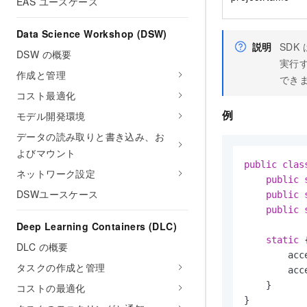
EAS ユースケース
Data Science Workshop (DSW)
説明
SDK
DSW の概要
実行す
作成と管理
でき
コスト最適化
例
モデル開発環境
データの読み取りと書き込み、お
よびマウント
public
clas
ネットワーク設定
public
DSWユースケース
public
public
Deep Learning Containers (DLC)
static
 {
DLC の概要
        acc
タスクの作成と管理
        acc
    }

コストの最適化
}