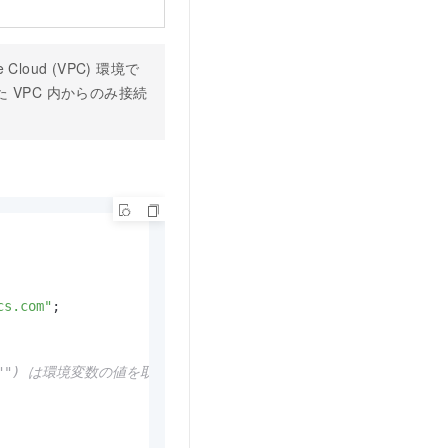
loud (VPC) 環境で
 VPC 内からのみ接続
cs.com"
;

env("") は環境変数の値を取得します。