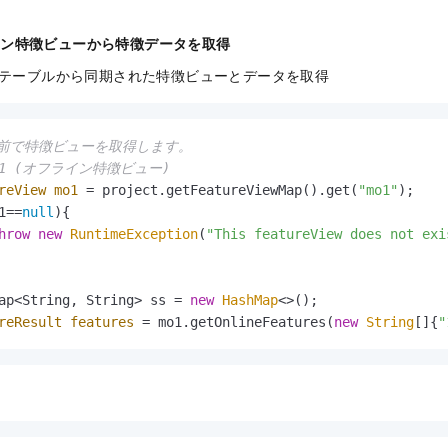
イン特徴ビューから特徴データを取得
テーブルから同期された特徴ビューとデータを取得
名前で特徴ビューを取得します。
mo1 (オフライン特徴ビュー)
reView
mo1
=
 project.getFeatureViewMap().get(
"mo1"
1==
null
){

hrow
new
RuntimeException
(
"This featureView does not exi
ap<String, String> ss = 
new
HashMap
reResult
features
=
 mo1.getOnlineFeatures(
new
String
[]{
"