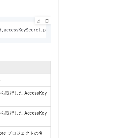
d,accessKeySecret,projectName);
ン
取得した AccessKey
取得した AccessKey
eStore プロジェクトの名