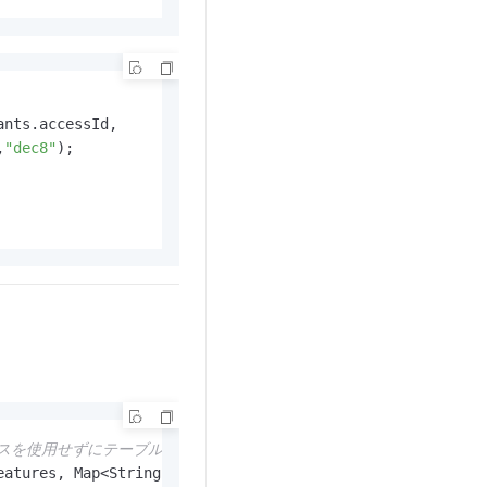
ants.accessId,

,
"dec8"
);

アスを使用せずにテーブル全体をクエリします。
eatures, Map<String, String> aliasFields)
;