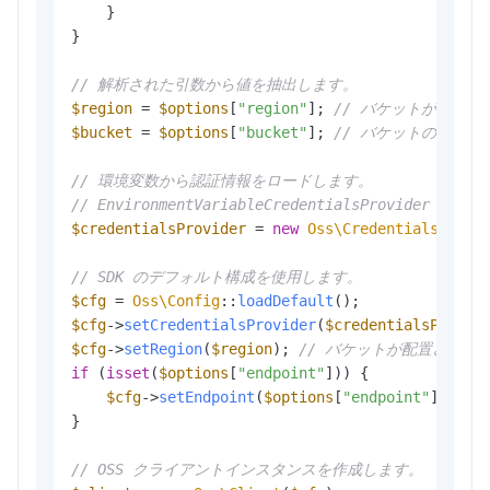
    }

}

// 解析された引数から値を抽出します。
$region
 = 
$options
[
"region"
]; 
// バケットが配置
$bucket
 = 
$options
[
"bucket"
]; 
// バケットの名前。
// 環境変数から認証情報をロードします。
// EnvironmentVariableCredentialsProvider
$credentialsProvider
 = 
new
Oss\Credentials\Envi
// SDK のデフォルト構成を使用します。
$cfg
 = 
Oss\Config
::
loadDefault
$cfg
->
setCredentialsProvider
(
$credentialsProvid
$cfg
->
setRegion
(
$region
); 
// バケットが配置されて
if
 (
isset
(
$options
[
"endpoint"
])) {

$cfg
->
setEndpoint
(
$options
[
"endpoint"
]); 
/
}

// OSS クライアントインスタンスを作成します。