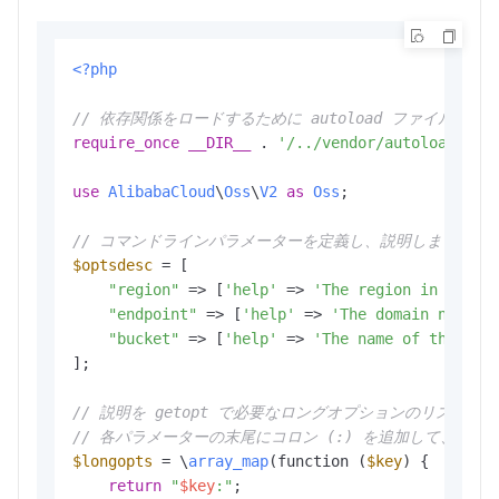
<?php
// 依存関係をロードするために autoload ファイルを
require_once
__DIR__
 . 
'/../vendor/autoload.php
use
AlibabaCloud
\
Oss
\
V2
as
Oss
;

// コマンドラインパラメーターを定義し、説明します。
$optsdesc
 = [

"region"
 => [
'help'
 => 
'The region in which
"endpoint"
 => [
'help'
 => 
'The domain names 
"bucket"
 => [
'help'
 => 
'The name of the buc
];

// 説明を getopt で必要なロングオプションのリストに
// 各パラメーターの末尾にコロン (:) を追加して、値
$longopts
 = \
array_map
(function (
$key
) {

return
"
$key
:"
;
