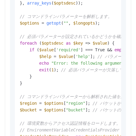
}, 
array_keys
(
$optsdesc
));

// コマンドラインパラメーターを解析します。
$options
 = 
getopt
(
""
, 
$longopts
);

// 必須パラメーターが設定されているかどうかを確認しま
foreach
 (
$optsdesc
as
$key
 => 
$value
) {

if
 (
$value
[
'required'
] === True && 
empty
(
$o
$help
 = 
$value
[
'help'
]; 
// パラメーター
echo
"Error: the following arguments ar
exit
(
1
); 
// 必須パラメーターが欠落している
    }

}

// コマンドラインパラメーターから解析された値を対応す
$region
 = 
$options
[
"region"
]; 
// バケットが存在す
$bucket
 = 
$options
[
"bucket"
]; 
// バケットの名前。
// 環境変数からアクセス認証情報をロードします。
// EnvironmentVariableCredentialsProvider