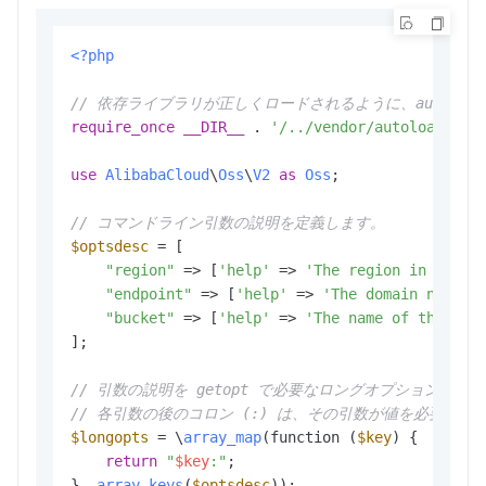
<?php
// 依存ライブラリが正しくロードされるように、autoloa
require_once
__DIR__
 . 
'/../vendor/autoload.php
use
AlibabaCloud
\
Oss
\
V2
as
Oss
;

// コマンドライン引数の説明を定義します。
$optsdesc
 = [

"region"
 => [
'help'
 => 
'The region in which
"endpoint"
 => [
'help'
 => 
'The domain names 
"bucket"
 => [
'help'
 => 
'The name of the buc
];

// 引数の説明を getopt で必要なロングオプション形式
// 各引数の後のコロン (:) は、その引数が値を必要と
$longopts
 = \
array_map
(function (
$key
) {

return
"
$key
:"
;

}, 
array_keys
(
$optsdesc
));
