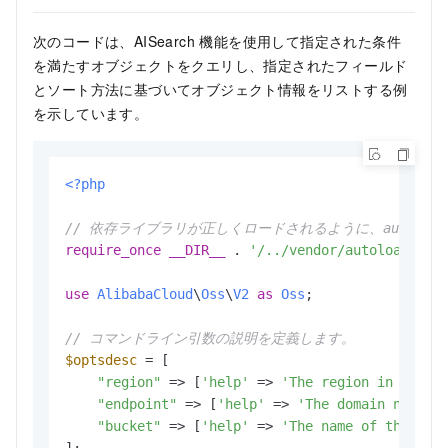
次のコードは、AISearch 機能を使用して指定された条件
を満たすオブジェクトをクエリし、指定されたフィールド
とソート方法に基づいてオブジェクト情報をリストする例
を示しています。
<?php
// 依存ライブラリが正しくロードされるように、autoloa
require_once
__DIR__
 . 
'/../vendor/autoload.php
use
AlibabaCloud
\
Oss
\
V2
as
Oss
;

// コマンドライン引数の説明を定義します。
$optsdesc
 = [

"region"
 => [
'help'
 => 
'The region in which
"endpoint"
 => [
'help'
 => 
'The domain names 
"bucket"
 => [
'help'
 => 
'The name of the buc
];
