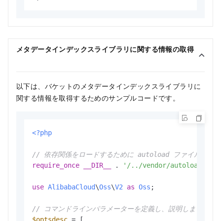
メタデータインデックスライブラリに関する情報の取得
以下は、バケットのメタデータインデックスライブラリに
関する情報を取得するためのサンプルコードです。
<?php
// 依存関係をロードするために autoload ファイルを
require_once
__DIR__
 . 
'/../vendor/autoload.php
use
AlibabaCloud
\
Oss
\
V2
as
Oss
;

// コマンドラインパラメーターを定義し、説明します。
$optsdesc
 = [
