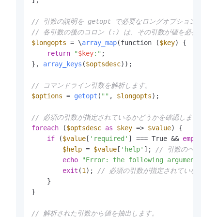
// 引数の説明を getopt で必要なロングオプション形式
// 各引数の後のコロン (:) は、その引数が値を必要と
$longopts
 = \
array_map
(function (
$key
) {

return
"
$key
:"
;

}, 
array_keys
(
$optsdesc
));

// コマンドライン引数を解析します。
$options
 = 
getopt
(
""
, 
$longopts
);

// 必須の引数が指定されているかどうかを確認します。
foreach
 (
$optsdesc
as
$key
 => 
$value
) {

if
 (
$value
[
'required'
] === True && 
empty
(
$o
$help
 = 
$value
[
'help'
]; 
// 引数のヘルプ
echo
"Error: the following arguments ar
exit
(
1
); 
// 必須の引数が指定されていない場
    }

}

// 解析された引数から値を抽出します。