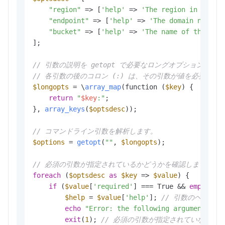
"region"
 => [
'help'
 => 
'The region in which
"endpoint"
 => [
'help'
 => 
'The domain names 
"bucket"
 => [
'help'
 => 
'The name of the buc
];

// 引数の説明を getopt で必要なロングオプション形式
// 各引数の後のコロン (:) は、その引数が値を必要と
$longopts
 = \
array_map
(function (
$key
) {

return
"
$key
:"
;

}, 
array_keys
(
$optsdesc
));

// コマンドライン引数を解析します。
$options
 = 
getopt
(
""
, 
$longopts
);

// 必須の引数が指定されているかどうかを確認します。
foreach
 (
$optsdesc
as
$key
 => 
$value
) {

if
 (
$value
[
'required'
] === True && 
empty
(
$o
$help
 = 
$value
[
'help'
]; 
// 引数のヘルプ
echo
"Error: the following arguments ar
exit
(
1
); 
// 必須の引数が指定されていない場