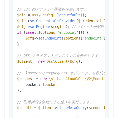
// SDK のデフォルト構成を使用します。
$cfg
 = 
Oss\Config
::
loadDefault
$cfg
->
setCredentialsProvider
(
$credentialsProvid
$cfg
->
setRegion
(
$region
); 
// バケットが配置されて
if
 (
isset
(
$options
[
"endpoint"
])) {

$cfg
->
setEndpoint
(
$options
[
"endpoint"
]); 
/
}

// OSS クライアントインスタンスを作成します。
$client
 = 
new
Oss\Client
(
$cfg
);

// CloseMetaQueryRequest オブジェクトを作成
$request
 = 
new
\AlibabaCloud\Oss\V2\Models\Clos
    bucket: 
$bucket
);

// 取得機能を無効にする操作を実行します。
$result
 = 
$client
->
closeMetaQuery
(
$request
);
