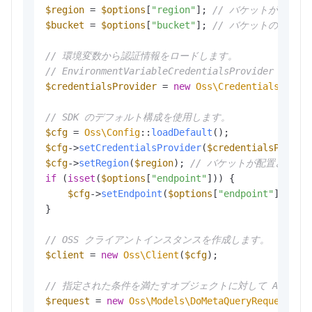
$region
 = 
$options
[
"region"
]; 
// バケットが配置
$bucket
 = 
$options
[
"bucket"
]; 
// バケットの名前。
// 環境変数から認証情報をロードします。
// EnvironmentVariableCredentialsProvider
$credentialsProvider
 = 
new
Oss\Credentials\Envi
// SDK のデフォルト構成を使用します。
$cfg
 = 
Oss\Config
::
loadDefault
$cfg
->
setCredentialsProvider
(
$credentialsProvid
$cfg
->
setRegion
(
$region
); 
// バケットが配置されて
if
 (
isset
(
$options
[
"endpoint"
])) {

$cfg
->
setEndpoint
(
$options
[
"endpoint"
]); 
/
}

// OSS クライアントインスタンスを作成します。
$client
 = 
new
Oss\Client
(
$cfg
);

// 指定された条件を満たすオブジェクトに対して AISear
$request
 = 
new
Oss\Models\DoMetaQueryRequest
(
$b