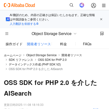
AI 翻訳のため、内容の正確さは保証いたしかねます。正確な情報
は中国語版をご参照ください。
人力翻訳を依頼する
Object Storage Service
操作ガイド
開発者リソース
料金
FAQs
お知
Object Storage Service
開発者リソース
ホームページ
SDK リファレンス
OSS SDK for PHP 2.0
データインデックス作成 (PHP SDK V2)
OSS SDK for PHP 2.0 を介した AISearch
OSS SDK for PHP 2.0 を介した
AISearch
更新日時
2025-11-08 18:16:33