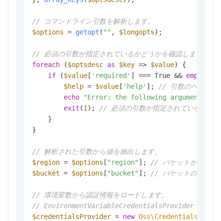
// コマンドライン引数を解析します。
$options
 = 
getopt
(
""
, 
$longopts
);

// 必須の引数が指定されているかどうかを確認します。
foreach
 (
$optsdesc
as
$key
 => 
$value
) {

if
 (
$value
[
'required'
] === True && 
empty
(
$o
$help
 = 
$value
[
'help'
]; 
// 引数のヘルプ
echo
"Error: the following arguments ar
exit
(
1
); 
// 必須の引数が指定されていない場
    }

}

// 解析された引数から値を抽出します。
$region
 = 
$options
[
"region"
]; 
// バケットが配置
$bucket
 = 
$options
[
"bucket"
]; 
// バケットの名前。
// 環境変数から認証情報をロードします。
// EnvironmentVariableCredentialsProvider
$credentialsProvider
 = 
new
Oss\Credentials\Envi