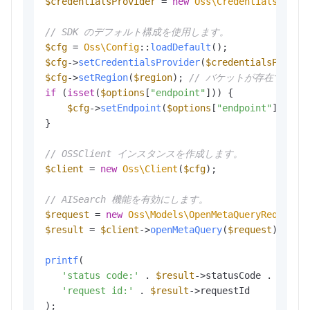
$credentialsProvider
 = 
new
Oss\Credentials\Envi
// SDK のデフォルト構成を使用します。
$cfg
 = 
Oss\Config
::
loadDefault
$cfg
->
setCredentialsProvider
(
$credentialsProvid
$cfg
->
setRegion
(
$region
); 
// バケットが存在するリ
if
 (
isset
(
$options
[
"endpoint"
])) {

$cfg
->
setEndpoint
(
$options
[
"endpoint"
]); 
/
}

// OSSClient インスタンスを作成します。
$client
 = 
new
Oss\Client
(
$cfg
);

// AISearch 機能を有効にします。
$request
 = 
new
Oss\Models\OpenMetaQueryRequest
(
$result
 = 
$client
->
openMetaQuery
(
$request
);

printf
(

'status code:'
 . 
$result
->statusCode . PHP_EO
'request id:'
 . 
$result
->requestId

);