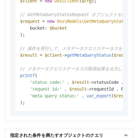
$client
 = 
new
Oss\Client
(
$cfg
);

// GetMetaQueryStatusRequest オブジェ
$request
 = 
new
Oss\Models\GetMetaQueryStatusReq
    bucket: 
$bucket
);

// 操作を実行して、メタデータクエリステータスを取得し
$result
 = 
$client
->
getMetaQueryStatus
(
$request
);
// メタデータクエリステータスの取得結果を出力します。
printf
(

'status code:'
 . 
$result
->statusCode . P
'request id:'
 . 
$result
->requestId . P
'meta query status:'
 . 
var_export
(
$result
->
指定された条件を満たすオブジェクトのクエリ