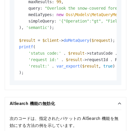
    maxResults: 
99
,

    query: 
"Overlook the snow-covered forest"
,

    mediaTypes: 
new
Oss\Models\MetaQueryMediaTy
    simpleQuery: 
'{"Operation":"gt", "Field": "
), 
'semantic'
);

$result
 = 
$client
->
doMetaQuery
(
$request
printf
(

'status code:'
 . 
$result
->statusCode . PHP_E
'request id:'
 . 
$result
->requestId . PHP_EOL
'result:'
 . 
var_export
(
$result
, 
true
)

);
AISearch 機能の無効化
次のコードは、指定されたバケットの AISearch 機能を無
効にする方法の例を示しています。