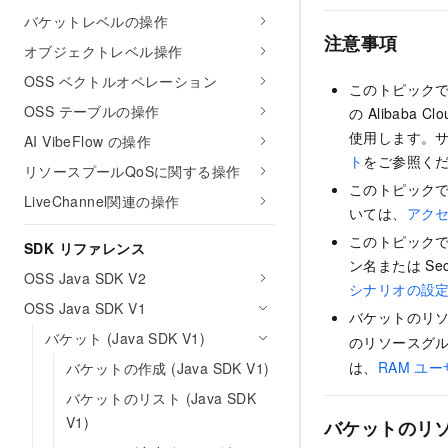
バケットレベルの操作
注意事項
オブジェクトレベル操作
OSS ベクトルオペレーション
このトピックで
OSS テーブルの操作
の Alibaba 
使用します。
AI VibeFlow の操作
ト
をご参照く
リソースプールQoSに関する操作
このトピック
LiveChannel関連の操作
いては、
アク
このトピックで
SDK リファレンス
ン名または Secu
OSS Java SDK V2
シナリオの設
OSS Java SDK V1
バケットのリ
バケット (Java SDK V1)
のリソースグル
は、
RAM ユ
バケットの作成 (Java SDK V1)
バケットのリスト (Java SDK
V1)
バケットのリ