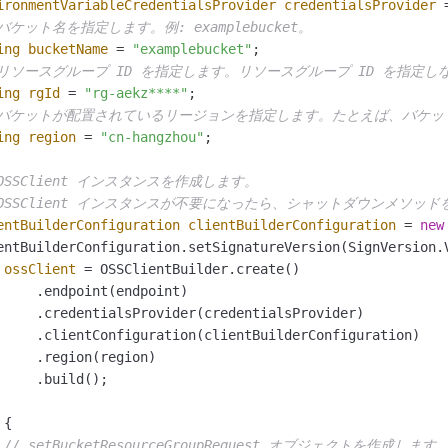
ironmentVariableCredentialsProvider
credentialsProvider
 バケット名を指定します。例: examplebucket。
ing
bucketName
=
"examplebucket"
;

 リソースグループ ID を指定します。リソースグループ ID を指
ing
rgId
=
"rg-aekz****"
;

 バケットが配置されているリージョンを指定します。たとえば、バケットが
ing
region
=
"cn-hangzhou"
;

 OSSClient インスタンスを作成します。
 OSSClient インスタンスが不要になったら、シャットダウンメソ
entBuilderConfiguration
clientBuilderConfiguration
=
new
entBuilderConfiguration.setSignatureVersion(SignVersion.V
ossClient
=
 OSSClientBuilder.create()

     .endpoint(endpoint)

     .credentialsProvider(credentialsProvider)

     .clientConfiguration(clientBuilderConfiguration)

     .region(region)

     .build();

 {

// setBucketResourceGroupRequest オブジェクトを作成します