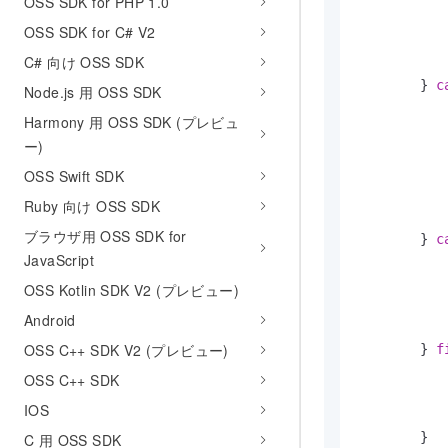
OSS SDK for PHP 1.0
OSS SDK for C# V2
C# 向け OSS SDK
           
        } 
c
Node.js 用 OSS SDK
           
Harmony 用 OSS SDK (プレビュ
           
ー)
           
           
OSS Swift SDK
           
Ruby 向け OSS SDK
           
ブラウザ用 OSS SDK for
        } 
c
JavaScript
           
           
OSS Kotlin SDK V2 (プレビュー)
           
Android
           
OSS C++ SDK V2 (プレビュー)
        } 
f
OSS C++ SDK
           
IOS
            
        }

C 用 OSS SDK