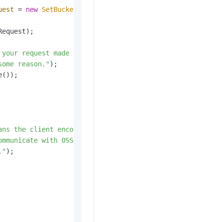
uest
=
new
SetBucketResourceGroupRequest
(bucketName,rgId)
equest);

 your request made it to OSS, "
some reason."
);

());

ans the client encountered "
ommunicate with OSS, "
."
);
