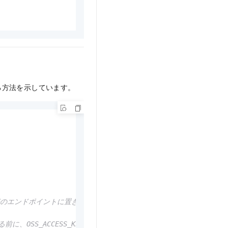
得する方法を示しています。
実際のエンドポイントに置き換えてください。
S_ACCESS_KEY_ID および OSS_ACCESS_KEY_SECR