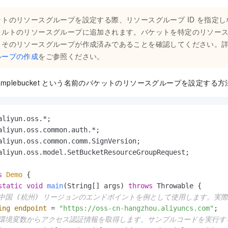
ットのリソースグループを設定する際、リソースグループ ID を指定
ォルトのリソースグループに追加されます。バケットを特定のリソー
、そのリソースグループが作成済みであることを確認してください。
ループの作成
をご参照ください。
amplebucket という名前のバケットのリソースグループを設定する
aliyun.oss.model.SetBucketResourceGroupRequest;

s
Demo
 {

static
void
main
(String[] args)
throws
 Throwable {

 中国 (杭州) リージョンのエンドポイントを例として使用します。
ing
endpoint
=
"https://oss-cn-hangzhou.aliyuncs.com"
;

 環境変数からアクセス認証情報を取得します。サンプルコードを実行する前に、OS