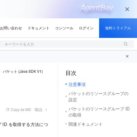
キーワードを入力
バケット (Java SDK V1)
目次
（1, M）
注意事項
バケットのリソースグループの
設定
バケットのリソースグループ ID
Copy as MD
製品
の取得
関連ドキュメント
ID を取得する方法につ