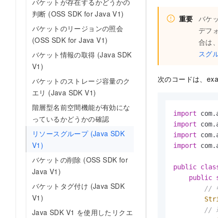
バケットが存在するかどうかの
判断 (OSS SDK for Java V1)
重要
バケ
バケットのリージョンの照会
デフ
(OSS SDK for Java V1)
合は
スグ
バケット情報の取得 (Java SDK
V1)
次のコードは、ex
バケットのストレージ容量のク
エリ (Java SDK V1)
階層型名前空間機能が有効にな
import
っているかどうかの確認
import
リソースグループ (Java SDK
import
V1)
import
 com.
バケットの削除 (OSS SDK for
public
clas
Java V1)
public
バケットタグ付け (Java SDK
//
V1)
Str
//
Java SDK V1 を使用したリクエ