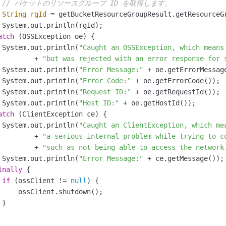
// バケットのリソースグループ ID を取得します。
String
rgId
=
 getBucketResourceGroupResult.getResourceGr
 System.out.println(rgId);

atch
 (OSSException oe) {

 System.out.println(
"Caught an OSSException, which means
         + 
"but was rejected with an error response for 
 System.out.println(
"Error Message:"
 + oe.getErrorMessage
 System.out.println(
"Error Code:"
 + oe.getErrorCode());

 System.out.println(
"Request ID:"
 + oe.getRequestId());

 System.out.println(
"Host ID:"
 + oe.getHostId());

atch
 (ClientException ce) {

 System.out.println(
"Caught an ClientException, which me
         + 
"a serious internal problem while trying to c
         + 
"such as not being able to access the network
 System.out.println(
"Error Message:"
 + ce.getMessage());

inally
 {

if
 (ossClient != 
null
) {

     ossClient.shutdown();

}
