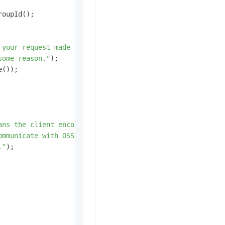
oupId();

 your request made it to OSS, "
some reason."
);

());

ans the client encountered "
ommunicate with OSS, "
."
);
