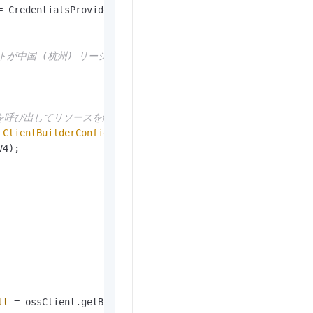
=
 CredentialsProviderFactory.newEnvironmentVariableCreden
中国 (杭州) リージョンにある場合は、リージョンを cn-hangzh
ッドを呼び出してリソースを解放します。
ClientBuilderConfiguration
();

4);        

lt
=
 ossClient.getBucketResourceGroup(bucketName);
