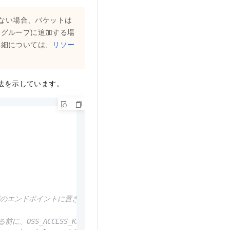
しない場合、バケットは
スグループに追加する場
詳細については、
リソー
方法を示しています。
実際のエンドポイントに置き換えてください。
S_ACCESS_KEY_ID および OSS_ACCESS_KEY_SECR