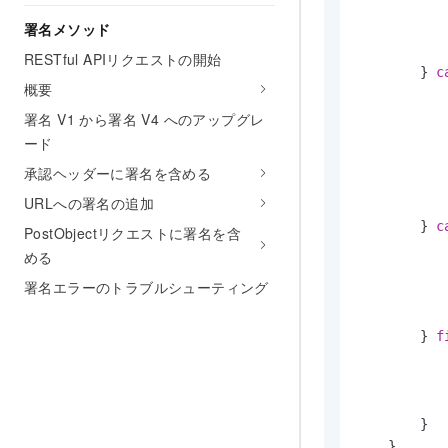
署名メソッド
           
RESTful APIリクエストの開始
        } 
c
概要
           
           
署名 V1 から署名 V4 へのアップグレ
           
ード
           
承認ヘッダーに署名を含める
           
URLへの署名の追加
           
        } 
c
PostObjectリクエストに署名を含
           
める
           
署名エラーのトラブルシューティング
           
           
        } 
f
           
            
        }

    }
