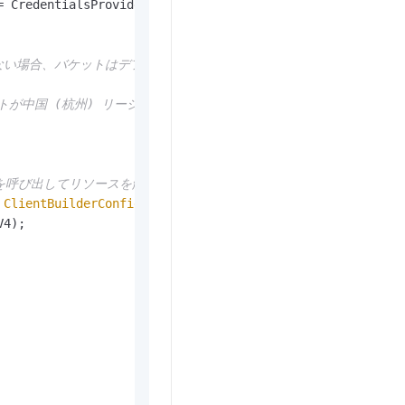
=
 CredentialsProviderFactory.newEnvironmentVariableCreden
定しない場合、バケットはデフォルトのリソースグループに追加されます。
中国 (杭州) リージョンにある場合は、リージョンを cn-hangzh
ッドを呼び出してリソースを解放します。
ClientBuilderConfiguration
();

4);

。