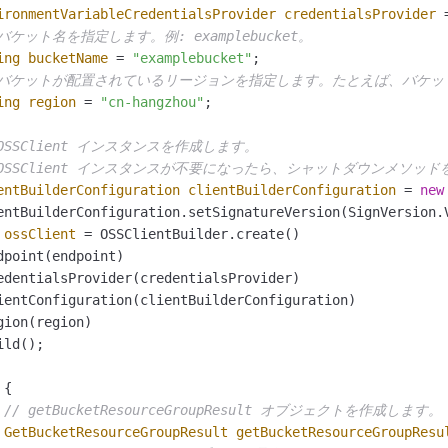
ironmentVariableCredentialsProvider
credentialsProvider
 バケット名を指定します。例: examplebucket。
ing
bucketName
=
"examplebucket"
;

 バケットが配置されているリージョンを指定します。たとえば、バケットが
ing
region
=
"cn-hangzhou"
;

 OSSClient インスタンスを作成します。
 OSSClient インスタンスが不要になったら、シャットダウンメソ
entBuilderConfiguration
clientBuilderConfiguration
=
new
entBuilderConfiguration.setSignatureVersion(SignVersion.V
ossClient
=
 OSSClientBuilder.create()

dpoint(endpoint)

edentialsProvider(credentialsProvider)

ientConfiguration(clientBuilderConfiguration)

gion(region)               

ld();

 {

// getBucketResourceGroupResult オブジェクトを作成します。
GetBucketResourceGroupResult
getBucketResourceGroupResu