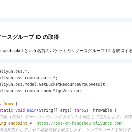
ースグループ ID の取得
mplebucket という名前のバケットのリソースグループ ID を取
aliyun.oss.common.comm.SignVersion;

s
Demo
 {

static
void
main
(String[] args)
throws
 Throwable {

 中国 (杭州) リージョンのエンドポイントを例として使用します。
ing
endpoint
=
"https://oss-cn-hangzhou.aliyuncs.com"
;

 環境変数からアクセス認証情報を取得します。サンプルコードを実行する前に、OS