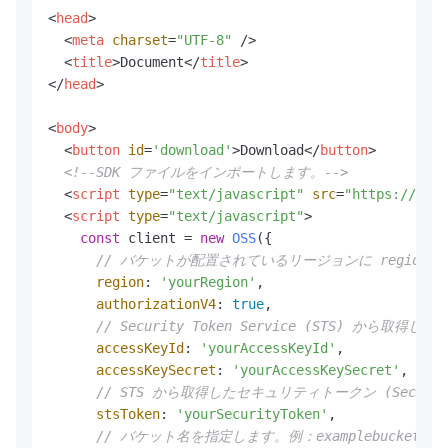
<
head
>
<
meta
charset
=
"UTF-8"
 />
<
title
>
Document
</
title
>
</
head
>
<
body
>
<
button
id
=
'download'
>
Download
</
button
>
<!--SDK ファイルをインポートします。-->
<
script
type
=
"text/javascript"
src
=
"https://goss
<
script
type
=
"text/javascript"
>
const
 client = 
new
OSS
({

// バケットが配置されているリージョンに region を
region
: 
'yourRegion'
,

authorizationV4
: 
true
,

// Security Token Service (STS) から取得した一
accessKeyId
: 
'yourAccessKeyId'
,

accessKeySecret
: 
'yourAccessKeySecret'
,

// STS から取得したセキュリティトークン (Security
stsToken
: 
'yourSecurityToken'
,

// バケット名を指定します。例：examplebucket。