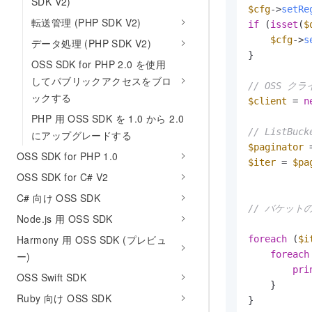
SDK V2)
$cfg
->
setRe
転送管理 (PHP SDK V2)
if
 (
isset
(
$
$cfg
->
s
データ処理 (PHP SDK V2)
}

OSS SDK for PHP 2.0 を使用
してパブリックアクセスをブロ
// OSS 
ックする
$client
 = 
n
PHP 用 OSS SDK を 1.0 から 2.0
// ListB
にアップグレードする
$paginator
 
OSS SDK for PHP 1.0
$iter
 = 
$pa
OSS SDK for C# V2
C# 向け OSS SDK
// バケッ
Node.js 用 OSS SDK
Harmony 用 OSS SDK (プレビュ
foreach
 (
$i
foreach
ー)
pri
OSS Swift SDK
    }

Ruby 向け OSS SDK