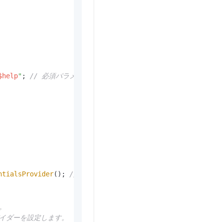
$help
"
; 
// 必須パラメーターが欠落していることを示すメッセージ
。
ntialsProvider
(); 
// 環境変数から認証情報をロードします。
。
バイダーを設定します。