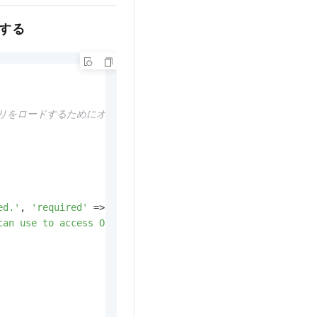
する
ラリをロードするためにオートローダーファイルをインポートします。
ed.'
, 
'required'
 => True], 
// リージョンは必須項目です。バケット
can use to access OSS.'
, 
'required'
 => False], 
// エン