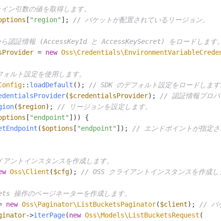
ライン引数の値を取得します。
options
[
"region"
]; 
// バケットが配置されているリージョン。
認証情報 (AccessKeyId と AccessKeySecret) をロードします
sProvider
 = 
new
Oss\Credentials\EnvironmentVariableCrede
のデフォルト設定を使用します。
Config
::
loadDefault
(); 
// SDK のデフォルト設定をロードします
edentialsProvider
(
$credentialsProvider
); 
// 認証情報プロ
gion
(
$region
); 
// リージョンを設定します。
options
[
"endpoint"
])) {

etEndpoint
(
$options
[
"endpoint"
]); 
// エンドポイントが指定
クライアントインスタンスを作成します。
ew
Oss\Client
(
$cfg
); 
// OSS クライアントインスタンスを作成
uckets 操作のページネーターを作成します。
= 
new
Oss\Paginator\ListBucketsPaginator
(
$client
); 
// 
ginator
->
iterPage
(
new
Oss\Models\ListBucketsRequest
(
