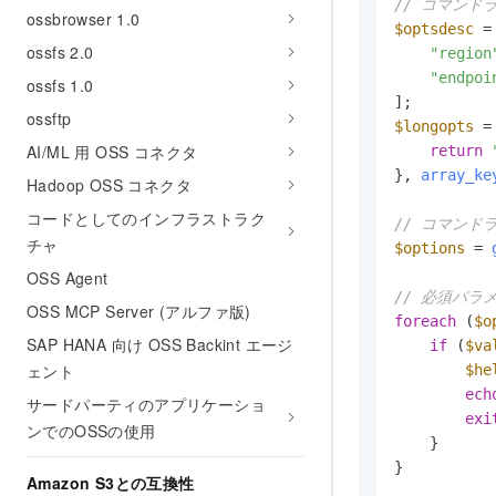
// コマン
ossbrowser 1.0
$optsdesc
 = 
ossfs 2.0
"region
"endpoi
ossfs 1.0
ossftp
$longopts
 =
AI/ML 用 OSS コネクタ
return
}, 
array_ke
Hadoop OSS コネクタ
コードとしてのインフラストラク
// コマンド
チャ
$options
 = 
OSS Agent
// 必須パ
OSS MCP Server (アルファ版)
foreach
 (
$o
SAP HANA 向け OSS Backint エージ
if
 (
$va
ェント
$he
ech
サードパーティのアプリケーショ
exi
ンでのOSSの使用
    }

}

Amazon S3との互換性