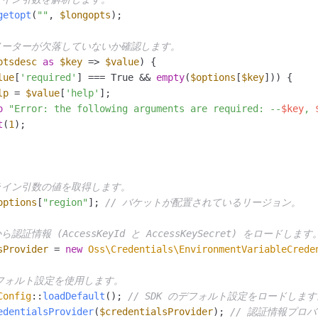
getopt
(
""
, 
$longopts
); 

ラメーターが欠落していないか確認します。
ptsdesc
as
$key
 => 
$value
) {

lue
[
'required'
] === True && 
empty
(
$options
[
$key
])) {

lp
 = 
$value
[
'help'
];

o
"Error: the following arguments are required: --
$key
, 
t
(
1
); 

ライン引数の値を取得します。
options
[
"region"
]; 
// バケットが配置されているリージョン。
認証情報 (AccessKeyId と AccessKeySecret) をロードします
sProvider
 = 
new
Oss\Credentials\EnvironmentVariableCrede
のデフォルト設定を使用します。
Config
::
loadDefault
(); 
// SDK のデフォルト設定をロードします
edentialsProvider
(
$credentialsProvider
); 
// 認証情報プロ