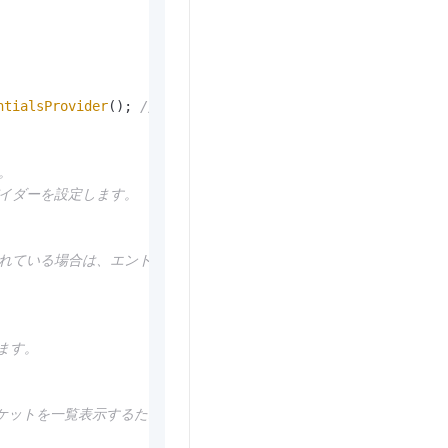
。
ntialsProvider
(); 
// 環境変数から認証情報をロードします。
。
バイダーを設定します。
されている場合は、エンドポイントを設定します。
します。
バケットを一覧表示するためのページネーターを作成します。