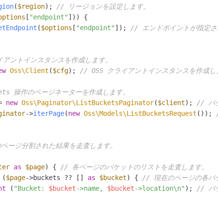
gion
(
$region
); 
// リージョンを設定します。
options
[
"endpoint"
])) {

etEndpoint
(
$options
[
"endpoint"
]); 
// エンドポイントが指定
クライアントインスタンスを作成します。
ew
Oss\Client
(
$cfg
); 
// OSS クライアントインスタンスを作成
uckets 操作のページネーターを作成します。
= 
new
Oss\Paginator\ListBucketsPaginator
(
$client
); 
// 
ginator
->
iterPage
(
new
Oss\Models\ListBucketsRequest
()); 
トのページ分割された結果を走査します。
ter
as
$page
) { 
// 各ページのバケットのリストを走査します。
 (
$page
->buckets ?? [] 
as
$bucket
) { 
// 現在のページの各
nt
 (
"Bucket: 
$bucket
->name, 
$bucket
->location\n"
); 
// 