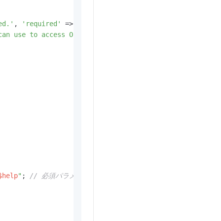
ed.'
, 
'required'
 => True], 
// リージョンは必須項目です。バケット
can use to access OSS.'
, 
'required'
 => False], 
// エン
$help
"
; 
// 必須パラメーターが欠落していることを示すメッセージ