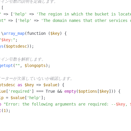
ドライン引数の説明を定義します。
[

"
 => [
'help'
 => 
'The region in which the bucket is locat
nt"
 => [
'help'
 => 
'The domain names that other services 
 \
array_map
(function (
$key
) {

"
$key
:"
;

ys
(
$optsdesc
));

ライン引数を解析します。
getopt
(
""
, 
$longopts
);

ラメーターが欠落していないか確認します。
ptsdesc
as
$key
 => 
$value
) {

lue
[
'required'
] === True && 
empty
(
$options
[
$key
])) {

lp
 = 
$value
[
'help'
];

o
"Error: the following arguments are required: --
$key
, 
t
(
1
);
