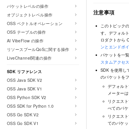
バケットレベルの操作
注意事項
オブジェクトレベル操作
OSS ベクトルオペレーション
このトピックの
OSS テーブルの操作
す。デフォルト
ロダクトから 
AI VibeFlow の操作
ンとエンドポ
リソースプールQoSに関する操作
バケットを一
LiveChannel関連の操作
スタムアクセ
SDK を使用
SDK リファレンス
のバケットを
OSS Java SDK V2
デフォルト
OSS Java SDK V1
メーターは
OSS Python SDK V2
リクエスト
OSS SDK for Python 1.0
べてのバケ
OSS Go SDK V2
リクエスト
てのバケッ
OSS Go SDK V1