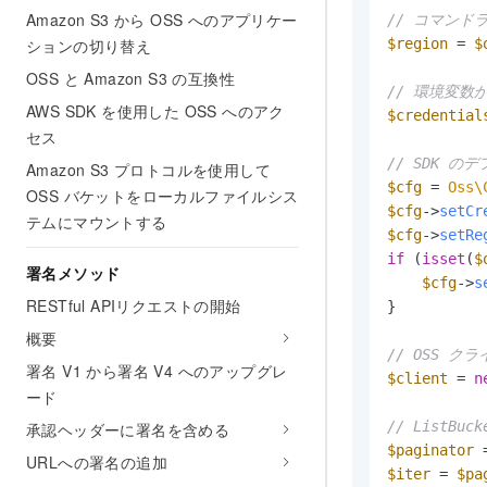
Amazon S3 から OSS へのアプリケー
// コマンド
ションの切り替え
$region
 = 
$
OSS と Amazon S3 の互換性
// 環境変数から
AWS SDK を使用した OSS へのアク
$credential
セス
// SDK 
Amazon S3 プロトコルを使用して
$cfg
 = 
Oss\
OSS バケットをローカルファイルシス
$cfg
->
setCr
テムにマウントする
$cfg
->
setRe
if
 (
isset
(
$
署名メソッド
$cfg
->
s
RESTful APIリクエストの開始
}

概要
// OSS 
署名 V1 から署名 V4 へのアップグレ
$client
 = 
n
ード
// ListB
承認ヘッダーに署名を含める
$paginator
 
URLへの署名の追加
$iter
 = 
$pa