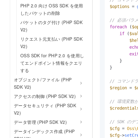
PHP 2.0 向け OSS SDK を使用
$options
 = 
したバケットの削除
// 必須パ
バケットのタグ付け (PHP SDK
foreach
 (
$o
V2)
if
 (
$va
リクエスト元支払い (PHP SDK
$he
V2)
ech
exi
OSS SDK for PHP 2.0 を使用し
    }

てエンドポイント情報をクエリ
}

する
オブジェクト/ファイル (PHP
// コマンド
SDK V2)
$region
 = 
$
アクセスの制御 (PHP SDK V2)
// 環境変数から
データセキュリティ (PHP SDK
$credential
V2)
データ管理 (PHP SDK V2)
// SDK 
$cfg
 = 
Oss\
データインデックス作成 (PHP
$cfg
->
setCr