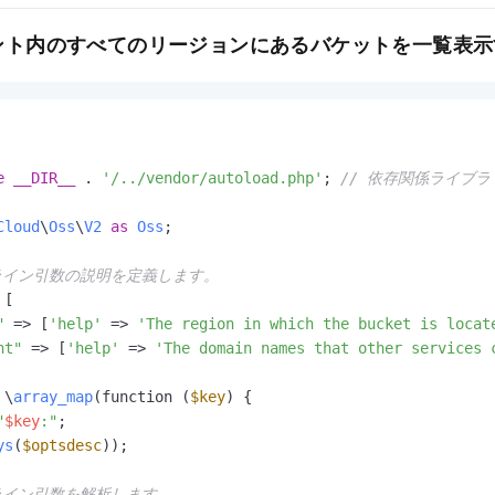
ント内のすべてのリージョンにあるバケットを一覧表示
e
__DIR__
 . 
'/../vendor/autoload.php'
; 
// 依存関係ライブ
Cloud
\
Oss
\
V2
as
Oss
;

ドライン引数の説明を定義します。
[

"
 => [
'help'
 => 
'The region in which the bucket is locat
nt"
 => [
'help'
 => 
'The domain names that other services 
 \
array_map
(function (
$key
) {

"
$key
:"
; 

ys
(
$optsdesc
));

ライン引数を解析します。