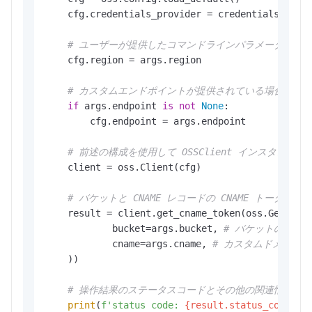
    cfg.credentials_provider = credentials_provi
# ユーザーが提供したコマンドラインパラメータに基
    cfg.region = args.region

# カスタムエンドポイントが提供されている場合は、構成
if
 args.endpoint 
is
not
None
:

        cfg.endpoint = args.endpoint

# 前述の構成を使用して OSSClient インスタン
    client = oss.Client(cfg)

# バケットと CNAME レコードの CNAME トーク
    result = client.get_cname_token(oss.GetCname
            bucket=args.bucket, 
# バケットの名前
            cname=args.cname, 
# カスタムドメイン名
    ))

# 操作結果のステータスコードとその他の関連情報を表
print
(
f'status code: 
{result.status_code}
,'