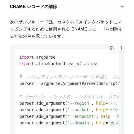
CNAME レコードの削除
次のサンプルコードは、カスタムドメインをバケットにマ
ッピングするために使用される CNAME レコードを削除す
る方法の例を示しています。
import
import
 alibabacloud_oss_v2 
as
 oss

# コマンドラインパラメータパーサーを作成し、スクリプト
parser = argparse.ArgumentParser(description=
"d
# リージョン、バケット名、エンドポイント、カスタムド
parser.add_argument(
'--region'
, 
help
=
'バケットが
parser.add_argument(
'--bucket'
, 
help
=
'バケットの
parser.add_argument(
'--endpoint'
, 
help
=
'他のサー
parser.add_argument(
'--domain'
, 
help
=
'カスタムド