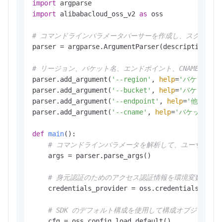
import
import
 alibabacloud_oss_v2 
as
 oss

# コマンドラインパラメータパーサーを作成し、スクリプト
parser = argparse.ArgumentParser(description=
"g
# リージョン、バケット名、エンドポイント、CNAME レ
parser.add_argument(
'--region'
, 
help
=
'バケットが
parser.add_argument(
'--bucket'
, 
help
=
'バケットの
parser.add_argument(
'--endpoint'
, 
help
=
'他のサー
parser.add_argument(
'--cname'
, 
help
=
'バケットにマ
def
main
():

# コマンドラインパラメータを解析して、ユーザーが
    args = parser.parse_args()

# 身元認証のためのアクセス認証情報を環境変数から
    credentials_provider = oss.credentials.Envir
# SDK のデフォルト構成を使用して構成オブジェク
    cfg = oss.config.load_default()
