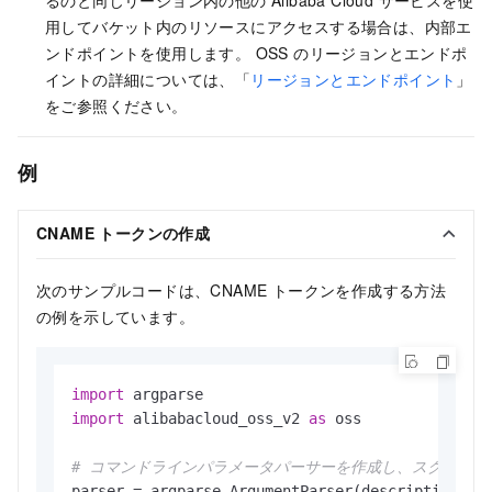
るのと同じリージョン内の他の Alibaba Cloud サービスを使
用してバケット内のリソースにアクセスする場合は、内部エ
ンドポイントを使用します。 OSS のリージョンとエンドポ
イントの詳細については、「
リージョンとエンドポイント
」
をご参照ください。
例
CNAME トークンの作成
次のサンプルコードは、CNAME トークンを作成する方法
の例を示しています。
import
import
 alibabacloud_oss_v2 
as
 oss

# コマンドラインパラメータパーサーを作成し、スクリプト
parser = argparse.ArgumentParser(description=
"c