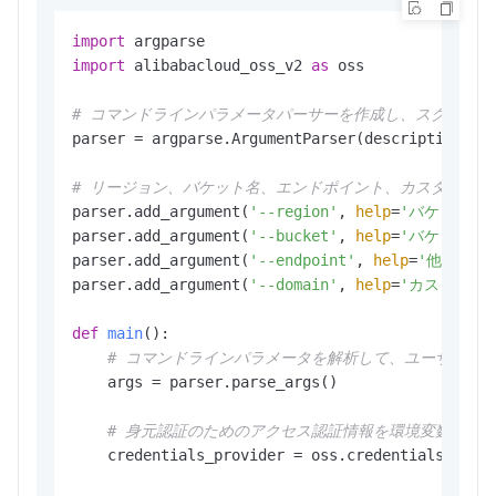
import
import
 alibabacloud_oss_v2 
as
 oss

# コマンドラインパラメータパーサーを作成し、スクリプト
parser = argparse.ArgumentParser(description=
"p
# リージョン、バケット名、エンドポイント、カスタムド
parser.add_argument(
'--region'
, 
help
=
'バケットが
parser.add_argument(
'--bucket'
, 
help
=
'バケットの
parser.add_argument(
'--endpoint'
, 
help
=
'他のサー
parser.add_argument(
'--domain'
, 
help
=
'カスタムド
def
main
():

# コマンドラインパラメータを解析して、ユーザーが
    args = parser.parse_args()

# 身元認証のためのアクセス認証情報を環境変数から
    credentials_provider = oss.credentials.Envir