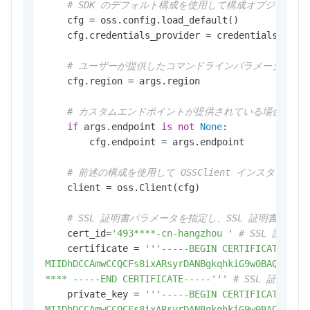
# SDK のデフォルト構成を使用して構成オブジェク
    cfg = oss.config.load_default()

    cfg.credentials_provider = credentials_provi
# ユーザーが提供したコマンドラインパラメータに基
    cfg.region = args.region

# カスタムエンドポイントが提供されている場合は、構成
if
 args.endpoint 
is
not
None
:

        cfg.endpoint = args.endpoint

# 前述の構成を使用して OSSClient インスタン
    client = oss.Client(cfg)

# SSL 証明書パラメータを指定し、SSL 証明書を
    cert_id=
'493****-cn-hangzhou '
# SSL 証明書の
    certificate = 
'''-----BEGIN CERTIFICATE-----
MIIDhDCCAmwCCQCFs8ixARsyrDANBgkqhkiG9w0BAQsFADCB
**** -----END CERTIFICATE-----'''
# SSL 証明書
    private_key = 
'''-----BEGIN CERTIFICATE-----
MIIDhDCCAmwCCQCFs8ixARsyrDANBgkqhkiG9w0BAQsFADCB