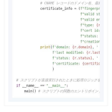
# CNAME レコードのドメイン名、最終更新
            certificate_info = (
f"fingerprint: 
f"valid start d
f"valid end dat
f"type: 
{r.cert
f"cert id: 
{r.c
f"status: 
{r.ce
f"creation date
print
(
f'domain: 
{r.domain}
, '
f'last modified: 
{r.last_modi
f'status: 
{r.status}
, '
f'certificate: 
{certificate_i
                  )

# スクリプトが直接実行されたときに処理ロジックを開始する
if
 __name__ == 
"__main__"
:

    main() 
# スクリプトの関数のエントリポイントを指