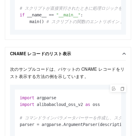
# スクリプトが直接実行されたときに処理ロジックを開始する
if
 __name__ == 
"__main__"
:

    main() 
# スクリプトの関数のエントリポイントを指
CNAME レコードのリスト表示
次のサンプルコードは、バケットの CNAME レコードをリ
スト表示する方法の例を示しています。
import
import
 alibabacloud_oss_v2 
as
 oss

# コマンドラインパラメータパーサーを作成し、スクリプト
parser = argparse.ArgumentParser(description=
"l