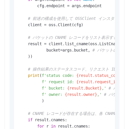
        cfg.endpoint = args.endpoint

# 前述の構成を使用して OSSClient インスタン
    client = oss.Client(cfg)

# バケットの CNAME レコードをリスト表示するリ
    result = client.list_cname(oss.ListCnameRequ
            bucket=args.bucket, 
# バケットの名前
    ))

# 操作結果のステータスコード、リクエスト ID、およ
print
(
f'status code: 
{result.status_code}
,'
f' request id: 
{result.request_id}
,'
f' bucket: 
{result.Bucket}
,'
# バケッ
f' owner: 
{result.owner}
,'
# バケット
          )

# CNAME レコードが存在する場合は、各 CNAME 
if
 result.cnames:

for
 r 
in
 result.cnames:
