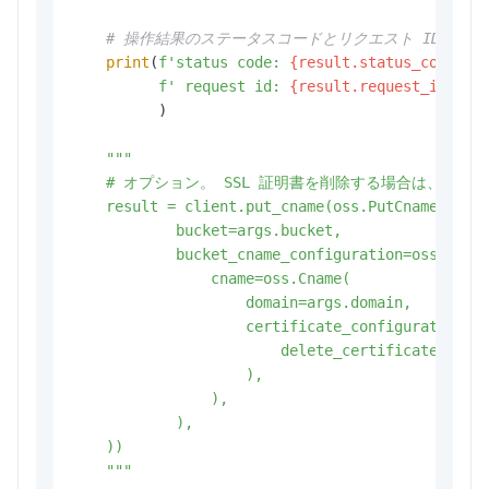
# 操作結果のステータスコードとリクエスト ID を
print
(
f'status code: 
{result.status_code}
,'
f' request id: 
{result.request_id}
,'
          )

"""

    # オプション。 SSL 証明書を削除する場合は、次の
    result = client.put_cname(oss.PutCnameReques
            bucket=args.bucket,

            bucket_cname_configuration=oss.Bucke
                cname=oss.Cname(

                    domain=args.domain,

                    certificate_configuration=os
                        delete_certificate=
                    ),

                ),

            ),

    ))

    """