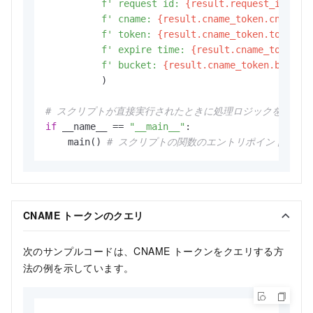
f' request id: 
{result.request_id}
,'
f' cname: 
{result.cname_token.cname 
i
f' token: 
{result.cname_token.token 
i
f' expire time: 
{result.cname_token.e
f' bucket: 
{result.cname_token.bucket
          )

# スクリプトが直接実行されたときに処理ロジックを開始する
if
 __name__ == 
"__main__"
:

    main() 
# スクリプトの関数のエントリポイントを指
CNAME トークンのクエリ
次のサンプルコードは、CNAME トークンをクエリする方
法の例を示しています。