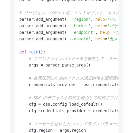
# リージョン、バケット名、エンドポイント、カスタムド
parser.add_argument(
'--region'
, 
help
=
'バケットが
parser.add_argument(
'--bucket'
, 
help
=
'バケットの
parser.add_argument(
'--endpoint'
, 
help
=
'他のサー
parser.add_argument(
'--domain'
, 
help
=
'カスタムド
def
main
():

# コマンドラインパラメータを解析して、ユーザーが
    args = parser.parse_args()

# 身元認証のためのアクセス認証情報を環境変数から
    credentials_provider = oss.credentials.Envir
# SDK のデフォルト構成を使用して構成オブジェク
    cfg = oss.config.load_default()

    cfg.credentials_provider = credentials_provi
# ユーザーが提供したコマンドラインパラメータに基
    cfg.region = args.region
