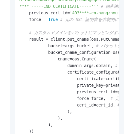
**** -----END CERTIFICATE-----'''
# 秘密鍵のコン
    previous_cert_id=
'493****-cn-hangzhou '
# 
    force = 
True
# 元の SSL 証明書を強制的に上書き
# カスタムドメインをバケットにマッピングするために
    result = client.put_cname(oss.PutCnameReques
            bucket=args.bucket, 
# バケットの名前
            bucket_cname_configuration=oss.Bucke
                cname=oss.Cname(

                    domain=args.domain, 
# カス
                    certificate_configuration=os
                        certificate=certificate
                        private_key=private_key
                        previous_cert_id=previo
                        force=force,  
# 元の S
                        cert_id=cert_id, 
# 新しい
                    ),

                ),

            ),

    ))
