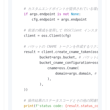
# カスタムエンドポイントが提供されている場合は、構成
if
 args.endpoint 
is
not
None
:

        cfg.endpoint = args.endpoint

# 前述の構成を使用して OSSClient インスタン
    client = oss.Client(cfg)

# バケットの CNAME トークンを作成するリクエスト
    result = client.create_cname_token(oss.Creat
            bucket=args.bucket, 
# バケットの名前
            bucket_cname_configuration=oss.Bucke
                cname=oss.Cname(

                    domain=args.domain, 
# カス
                ),

            ),

    ))

# 操作結果のステータスコードとその他の関連情報を表
print
(
f'status code: 
{result.status_code}
,'