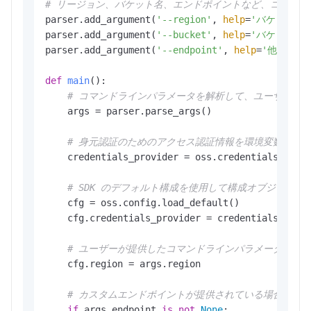
# リージョン、バケット名、エンドポイントなど、コマンドラ
parser.add_argument(
'--region'
, 
help
=
'バケットが
parser.add_argument(
'--bucket'
, 
help
=
'バケットの
parser.add_argument(
'--endpoint'
, 
help
=
'他のサー
def
main
():

# コマンドラインパラメータを解析して、ユーザーが
    args = parser.parse_args()

# 身元認証のためのアクセス認証情報を環境変数から
    credentials_provider = oss.credentials.Envir
# SDK のデフォルト構成を使用して構成オブジェク
    cfg = oss.config.load_default()

    cfg.credentials_provider = credentials_provi
# ユーザーが提供したコマンドラインパラメータに基
    cfg.region = args.region

# カスタムエンドポイントが提供されている場合は、構成
if
 args.endpoint 
is
not
None
:
