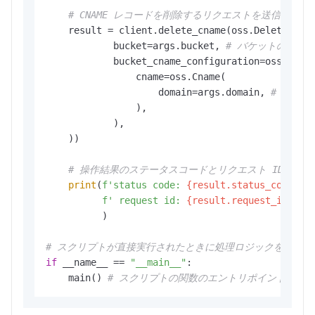
# CNAME レコードを削除するリクエストを送信します
    result = client.delete_cname(oss.DeleteCname
            bucket=args.bucket, 
# バケットの名前
            bucket_cname_configuration=oss.Bucke
                cname=oss.Cname(

                    domain=args.domain, 
# カス
                ),

            ),

    ))

# 操作結果のステータスコードとリクエスト ID を
print
(
f'status code: 
{result.status_code}
,'
f' request id: 
{result.request_id}
,'
          )

# スクリプトが直接実行されたときに処理ロジックを開始する
if
 __name__ == 
"__main__"
:

    main() 
# スクリプトの関数のエントリポイントを指