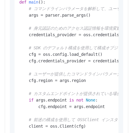
def
main
():

# コマンドラインパラメータを解析して、ユーザーが
    args = parser.parse_args()

# 身元認証のためのアクセス認証情報を環境変数から
    credentials_provider = oss.credentials.Envir
# SDK のデフォルト構成を使用して構成オブジェク
    cfg = oss.config.load_default()

    cfg.credentials_provider = credentials_provi
# ユーザーが提供したコマンドラインパラメータに基
    cfg.region = args.region

# カスタムエンドポイントが提供されている場合は、構成
if
 args.endpoint 
is
not
None
:

        cfg.endpoint = args.endpoint

# 前述の構成を使用して OSSClient インスタン
    client = oss.Client(cfg)
