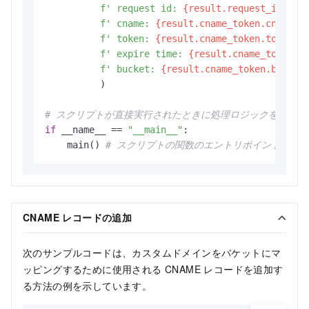
f' request id: 
{result.request_id}
,'
f' cname: 
{result.cname_token.cname 
i
f' token: 
{result.cname_token.token 
i
f' expire time: 
{result.cname_token.e
f' bucket: 
{result.cname_token.bucket
          )

# スクリプトが直接実行されたときに処理ロジックを開始する
if
 __name__ == 
"__main__"
:

    main() 
# スクリプトの関数のエントリポイントを指
CNAME レコードの追加
次のサンプルコードは、カスタムドメインをバケットにマ
ッピングするために使用される CNAME レコードを追加す
る方法の例を示しています。