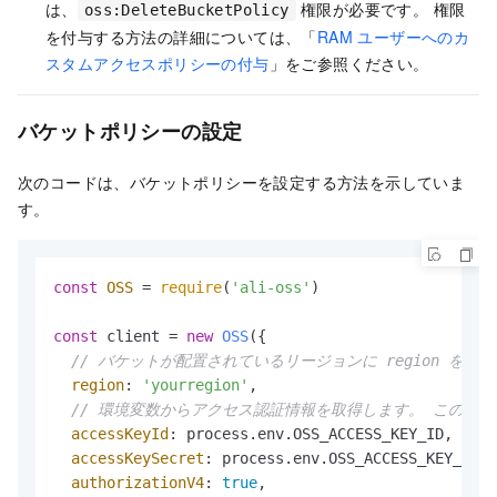
は、
権限が必要です。 権限
oss:DeleteBucketPolicy
を付与する方法の詳細については、「
RAM ユーザーへのカ
スタムアクセスポリシーの付与
」をご参照ください。
バケットポリシーの設定
次のコードは、バケットポリシーを設定する方法を示していま
す。
const
OSS
 = 
require
(
'ali-oss'
)

const
 client = 
new
OSS
({

// バケットが配置されているリージョンに region を設定し
region
: 
'yourregion'
,

// 環境変数からアクセス認証情報を取得します。 このサンプルコー
accessKeyId
: process.
env
.
OSS_ACCESS_KEY_ID
,

accessKeySecret
: process.
env
.
OSS_ACCESS_KEY_SECR
authorizationV4
: 
true
,
