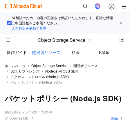
AI 翻訳のため、内容の正確さは保証いたしかねます。正確な情報
は中国語版をご参照ください。
人力翻訳を依頼する
Object Storage Service
操作ガイド
開発者リソース
料金
FAQs
お知
Object Storage Service
開発者リソース
ホームページ
SDK リファレンス
Node.js 用 OSS SDK
アクセスコントロール (Node.js SDK)
バケットポリシー (Node.js SDK)
バケットポリシー (Node.js SDK)
更新日時
2025-11-29 17:43:48
Copy as MD
製品