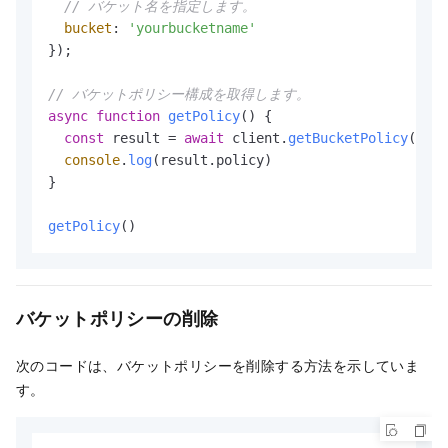
// バケット名を指定します。
bucket
: 
'yourbucketname'
});

// バケットポリシー構成を取得します。
async
function
getPolicy
(
) {

const
 result = 
await
 client.
getBucketPolicy
(
'you
console
.
log
(result.
policy
)

}

getPolicy
()
バケットポリシーの削除
次のコードは、バケットポリシーを削除する方法を示していま
す。