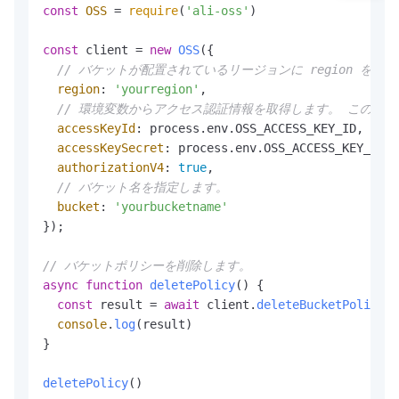
const
OSS
 = 
require
(
'ali-oss'
)

const
 client = 
new
OSS
({

// バケットが配置されているリージョンに region を設定し
region
: 
'yourregion'
,

// 環境変数からアクセス認証情報を取得します。 このサンプルコー
accessKeyId
: process.
env
.
OSS_ACCESS_KEY_ID
,

accessKeySecret
: process.
env
.
OSS_ACCESS_KEY_SECR
authorizationV4
: 
true
,

// バケット名を指定します。
bucket
: 
'yourbucketname'
});

// バケットポリシーを削除します。
async
function
deletePolicy
(
) {

const
 result = 
await
 client.
deleteBucketPolicy
(
'
console
.
log
(result)

}

deletePolicy
()