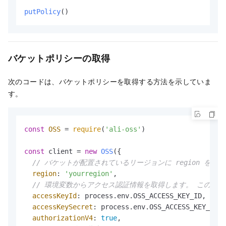
putPolicy
()
バケットポリシーの取得
次のコードは、バケットポリシーを取得する方法を示していま
す。
const
OSS
 = 
require
(
'ali-oss'
)

const
 client = 
new
OSS
({

// バケットが配置されているリージョンに region を設定し
region
: 
'yourregion'
,

// 環境変数からアクセス認証情報を取得します。 このサンプルコー
accessKeyId
: process.
env
.
OSS_ACCESS_KEY_ID
,

accessKeySecret
: process.
env
.
OSS_ACCESS_KEY_SECR
authorizationV4
: 
true
,
