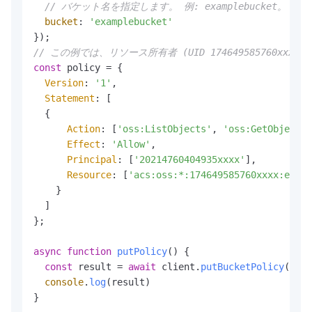
// バケット名を指定します。 例: examplebucket。
bucket
: 
'examplebucket'
// この例では、リソース所有者 (UID 174649585760xx
const
 policy = {

Version
: 
'1'
,

Statement
: [

  {

Action
: [
'oss:ListObjects'
, 
'oss:GetObject'
]
Effect
: 
'Allow'
,

Principal
: [
'20214760404935xxxx'
],

Resource
: [
'acs:oss:*:174649585760xxxx:examp
    }

  ]

};

async
function
putPolicy
(
) {

const
 result = 
await
 client.
putBucketPolicy
(
'exa
console
.
log
(result)

}
