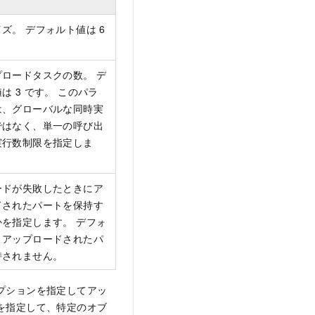
ズ。 デフォルト値は 6
。
ロードタスクの数。 デ
は 3 です。 このパラ
は、グローバルな同時実
ではなく、単一の呼び出
実行数制限を指定しま
ードが失敗したときにア
ドされたパートを保持す
を指定します。 デフォ
、アップロードされたパ
持されません。
成オプションを指定してアッ
を指定して、特定のオブ