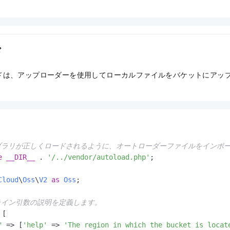
ド
ドは、アップローダーを使用してローカルファイルをバケットにアッ
イブラリが正しくロードされるように、オートローダーファイルをインポ
e
__DIR__
 . 
'/../vendor/autoload.php'
;

Cloud
\
Oss
\
V2
as
Oss
;

ドライン引数の説明を定義します。
[

"
 => [
'help'
 => 
'The region in which the bucket is locat