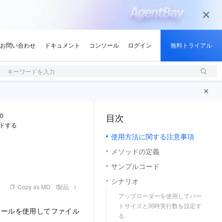
キーワードを入力
.0
目次
（1, M）
ードする
使用方法に関する注意事項
メソッドの定義
サンプルコード
シナリオ
Copy as MD
製品
アップローダーを使用してパー
トサイズと同時実行数を設定す
ールを使用してファイル
る