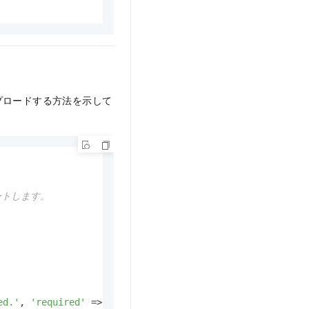
プロードする方法を示して
ートします。
ed.'
, 
'required'
 => True], 
// バケットが配置されているリージ