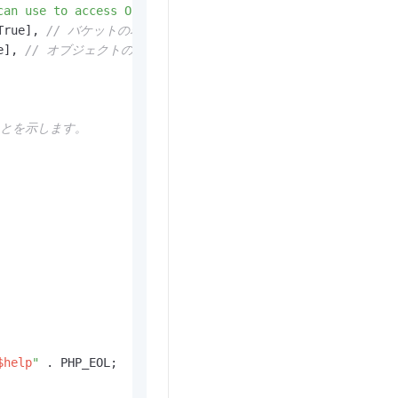
can use to access OSS.'
, 
'required'
 => False], 
// エンド
True], 
// バケットの名前 (必須)。
e], 
// オブジェクトの名前 (必須)。
ことを示します。
。
$help
"
 . PHP_EOL;
