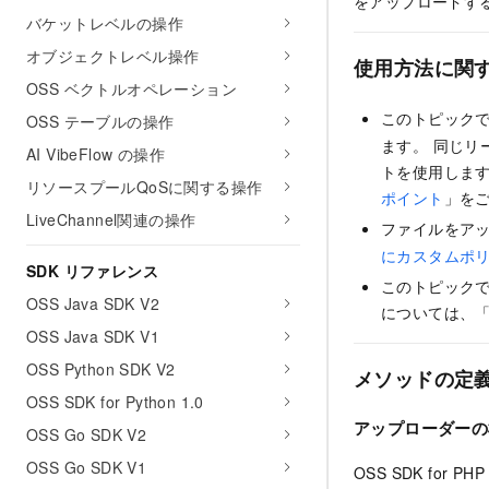
をアップロードす
バケットレベルの操作
オブジェクトレベル操作
使用方法に関
OSS ベクトルオペレーション
このトピックでは
OSS テーブルの操作
ます。 同じリー
AI VibeFlow の操作
トを使用します
リソースプールQoSに関する操作
ポイント
」を
LiveChannel関連の操作
ファイルをア
にカスタムポ
SDK リファレンス
このトピック
OSS Java SDK V2
については、
OSS Java SDK V1
OSS Python SDK V2
メソッドの定
OSS SDK for Python 1.0
アップローダーの
OSS Go SDK V2
OSS Go SDK V1
OSS SDK for PH