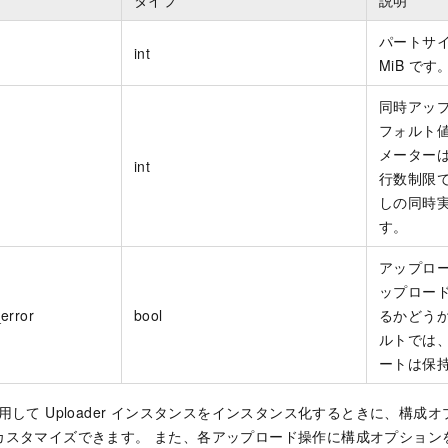
タイプ
説明
パートサイ
int
MiB です
同時アップ
フォルト値
メーター
int
行数制限
しの同時
す。
アップロ
ップロー
error
bool
るかどうか
ルトでは
ートは保
r を使用して Uploader インスタンスをインスタンス化するときに、構
カスタマイズできます。 また、各アップロード操作に構成オプション