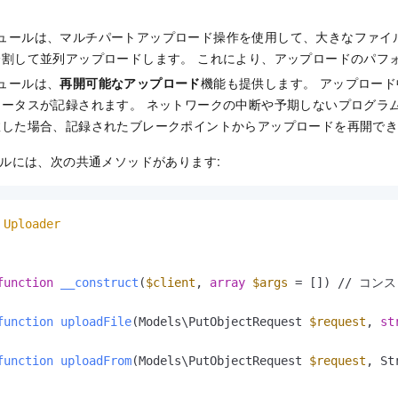
ュールは、マルチパートアップロード操作を使用して、大きなファイ
分割して並列アップロードします。 これにより、アップロードのパフ
ュールは、
再開可能なアップロード
機能も提供します。 アップロー
テータスが記録されます。 ネットワークの中断や予期しないプログラ
敗した場合、記録されたブレークポイントからアップロードを再開で
ルには、次の共通メソッドがあります:
Uploader
function
__construct
(
$client
, 
array
$args
 = []
) // コン
function
uploadFile
(
Models\PutObjectRequest 
$request
, 
st
function
uploadFrom
(
Models\PutObjectRequest 
$request
, St