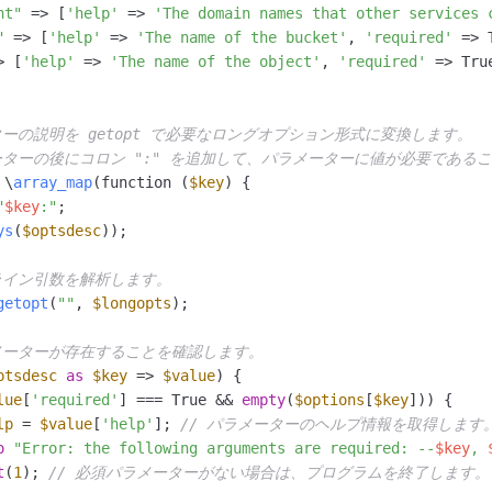
nt"
 => [
'help'
 => 
'The domain names that other services 
"
 => [
'help'
 => 
'The name of the bucket'
, 
'required'
 => 
> [
'help'
 => 
'The name of the object'
, 
'required'
 => Tru
ターの説明を getopt で必要なロングオプション形式に変換します。
ーターの後にコロン ":" を追加して、パラメーターに値が必要である
 \
array_map
(function (
$key
) {

"
$key
:"
;

ys
(
$optsdesc
));

ライン引数を解析します。
getopt
(
""
, 
$longopts
);

ラメーターが存在することを確認します。
ptsdesc
as
$key
 => 
$value
) {

lue
[
'required'
] === True && 
empty
(
$options
[
$key
])) {

lp
 = 
$value
[
'help'
]; 
// パラメーターのヘルプ情報を取得します
o
"Error: the following arguments are required: --
$key
, 
t
(
1
); 
// 必須パラメーターがない場合は、プログラムを終了します。