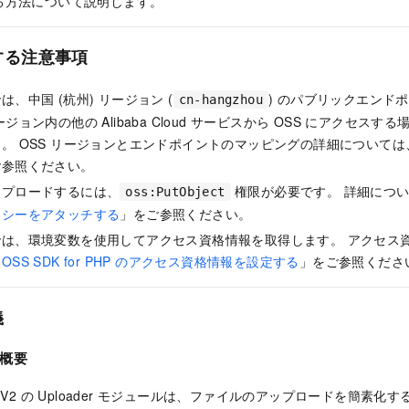
る方法について説明します。
する注意事項
、中国 (杭州) リージョン (
) のパブリックエンド
cn-hangzhou
ジョン内の他の Alibaba Cloud サービスから OSS にアクセス
。 OSS リージョンとエンドポイントのマッピングの詳細については
ご参照ください。
ップロードするには、
権限が必要です。 詳細につ
oss:PutObject
リシーをアタッチする
」をご参照ください。
では、環境変数を使用してアクセス資格情報を取得します。 アクセス
「
OSS SDK for PHP のアクセス資格情報を設定する
」をご参照くださ
義
概要
P V2 の
Uploader
モジュールは、ファイルのアップロードを簡素化するた