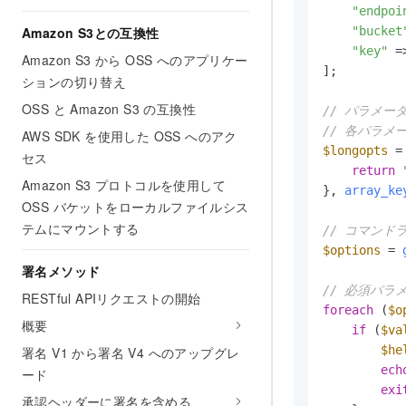
"endpoi
Amazon S3との互換性
"bucket
"key"
 =
Amazon S3 から OSS へのアプリケー
];

ションの切り替え
OSS と Amazon S3 の互換性
// パラメー
// 各パラメ
AWS SDK を使用した OSS へのアク
$longopts
 =
セス
return
Amazon S3 プロトコルを使用して
}, 
array_ke
OSS バケットをローカルファイルシス
テムにマウントする
// コマンド
$options
 = 
署名メソッド
// 必須パ
RESTful APIリクエストの開始
foreach
 (
$o
概要
if
 (
$va
$he
署名 V1 から署名 V4 へのアップグレ
ech
ード
exi
承認ヘッダーに署名を含める