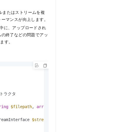
ルまたはストリームを複
ォーマンスが向上します。
ド中に、アップロードされ
ムの終了などの問題でアッ
きます。
ストラクタ

ring
$filepath
, 
array
$args
 = []
): 
Models
\
UploadResult
 
reamInterface 
$stream
, 
array
$args
 = []
): 
Models
\
UploadR