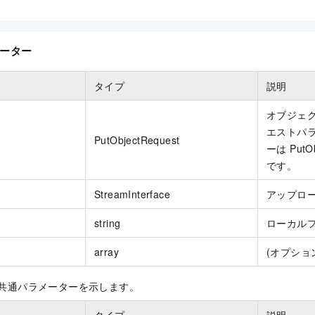
ーター
タイプ
説明
オブジェ
エストパラ
PutObjectRequest
ーは Put
です。
StreamInterface
アップロ
string
ローカル
array
(オプショ
 の共通パラメーターを示します。