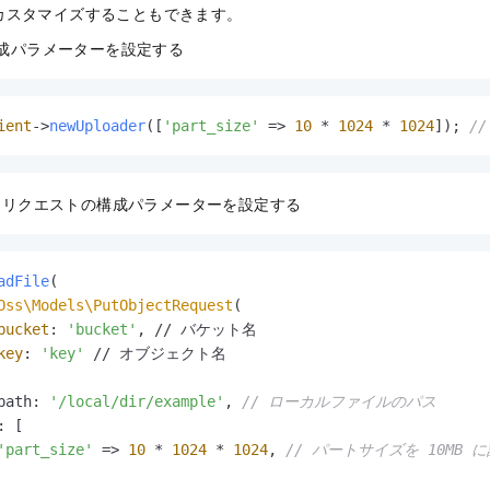
カスタマイズすることもできます。
 の構成パラメーターを設定する
ient
->
newUploader
([
'part_size'
 => 
10
 * 
1024
 * 
1024
]); 
/
ドリクエストの構成パラメーターを設定する
adFile
(

Oss\Models\PutObjectRequest
(

bucket
: 
'bucket'
, // バケット名

key
: 
'key'
 // オブジェクト名

path: 
'/local/dir/example'
, 
// ローカルファイルのパス
 [

'part_size'
 => 
10
 * 
1024
 * 
1024
, 
// パートサイズを 10MB 